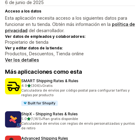
6 de junio de 2025
Acceso a los datos
Esta aplicación necesita acceso a los siguientes datos para
funcionar en tu tienda. Obtén más información en la
política de
privacidad
del desarrollador.
Ver datos de empleados y colaboradores:
Propietario de tienda
Ver y editar datos de la tienda:
Productos, Descuentos, Tienda online
Ver los detalles
Más aplicaciones como esta
SMART Shipping Rates & Rules
de 5 estrellas
4.9
(306)
•
Gratis
306 reseñas en total
Calculadora de envíos por código postal para configurar tarifas y
reglas por producto
Built for Shopify
ShipX ‑ Shipping Rates & Rules
de 5 estrellas
5.0
(1,161)
•
Plan gratis disponible
1161 reseñas en total
Calculadora de envíos con reglas de envío personalizadas y puntos
de retiro
Advanced Shipping Rules