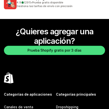
de 5 estrellas
4.9
(291)
•
Prueba gratis disponible
291 reseñas en total
Gestiona las tarifas de envío con precisión
¿Quieres agregar una
aplicación?
Prueba Shopify gratis por 3 días
Categorías de aplicaciones
Categorías principales
Canales de venta
Dropshipping