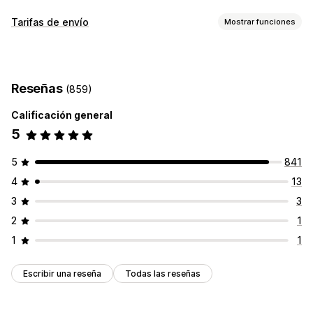
Opciones de entrega
Tarifas de envío
Mostrar funciones
Fechas bloqueadas
Temporizadores de cuenta atrás
Personalización
Fecha de entrega
Tiempo de entrega
Geolocalización
Reseñas
(859)
Múltiples idiomas
Calificación general
5
5
841
4
13
3
3
2
1
1
1
Escribir una reseña
Todas las reseñas