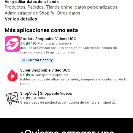
Ver y editar datos de la tienda:
Productos, Pedidos, Tienda online, datos personalizados,
Administrador de Shopify, Otros datos
Ver los detalles
Más aplicaciones como esta
Storista Shoppable Videos UGC
de 5 estrellas
5.0
(49)
•
Plan gratis disponible
49 reseñas en total
Impulsa las ventas con una sección de videos con opción de
compra, Reels y la aplicación Shop
Built for Shopify
Super Shoppable Video UGC
de 5 estrellas
5.0
(1)
•
Plan gratis disponible
1 reseñas en total
Estilos variados de álbumes de video, enriquece el contenido de tu
tienda.
ShopVidz | Shoppable Videos
de 5 estrellas
5.0
(2)
•
Gratis
2 reseñas en total
Crea videos de productos con opción de compra en minutos.