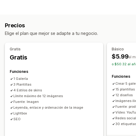
Carrusel
Collage
Compra el estilo
Catálogo
Lightbox
Gestión de videos
Portafolio
Masonry
Cuadrícula
Fila
Lista
Presentación
Videos comprables
Transmisiones en vivo
Video
UGC
Precios
Reproducción automática
Agregar al carrito
Personalización
Elige el plan que mejor se adapte a tu negocio.
Video interactivo
UGC
Compartir en redes sociales
Estilos personalizados
CSS personalizado
Informes y estadísticas
Posición del ícono
Subida masiva
Gratis
Básico
Personalización
Editor de arrastrar y soltar
$5.99
Gratis
al 
Plantillas de videos
Importar el video
Fondo del video
Cambio de tamaño de las imágenes
Descripciones
SEO
o $50.32 al añ
Reproductor de video
URL personalizada
Zoom en imágenes
Efectos de desplazamiento
Funciones
Funciones
Widget de videos
Videos incrustados
Adaptación a dispositivos móviles
Etiquetas comprables
1 Galería
Crear 5 gale
Ventanas emergentes
3 Plantillas
Carruseles
Compartir en redes sociales
15 plantillas
4 Estilos de skins
Adaptación a dispositivos móviles
12 diseños
Límite máximo de 12 imágenes
Imágenes il
Fuente: Imagen
Fuente: prod
Leyenda, enlace y ordenación de la image
Vídeo: YouT
Lightbox
Redes social
SEO
30 etiquetas