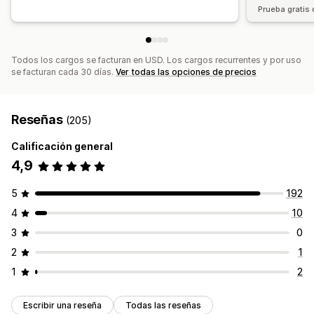
Prueba gratis 
Todos los cargos se facturan en USD. Los cargos recurrentes y por uso
se facturan cada 30 días.
Ver todas las opciones de precios
Reseñas
(205)
Calificación general
4,9
5
192
4
10
3
0
2
1
1
2
Escribir una reseña
Todas las reseñas