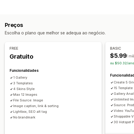
Carrossel
Colagem
Comprar o visual
Lookbook
Gestão de vídeo
Caixa de luz
Portefólio
Masonry
Grelha
Fila
Lista
Vídeos com publicações de venda
Transmissões ao vivo
Controlo deslizante
Vídeo
UGC
Preços
Reprodução automática
Adicionar ao carrinho
Personalização
Escolha o plano que melhor se adequa ao negócio.
Vídeo interativo
UGC
Partilha nas redes sociais
Estilos personalizados
CSS personalizado
Análise de dados
Posição do ícone
Carregamento em lote
FREE
BASIC
Personalização
Editor de arrastar e largar
$5.99
Gratuito
/ m
Modelos de vídeo
Importação de vídeo
Fundo de vídeo
Redimensionamento de imagens
Legendas
SEO
ou $50.32/ano
Leitor de vídeo
URL personalizado
Widget de vídeo
Zoom da imagem
Efeitos de cursor
Reatividade móvel
Funcionalidades
Funcionalida
Vídeos incorporados
Pop-ups
Carrosséis
Etiquetas com publicação de venda
1 Gallery
Create 5 Gri
Reatividade móvel
3 Templates
Partilha nas redes sociais
15 Template 
4 Skins Style
Gallery Anal
Max 12 Images
Unlimited I
File Source: Image
Source: Prod
Image caption, link & sorting
Video: YouT
Lightbox, SEO alt tag
Shoppable V
No brandmark
30 Hotspot P