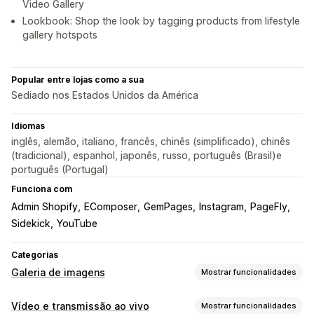
Video Gallery
Lookbook: Shop the look by tagging products from lifestyle
gallery hotspots
Popular entre lojas como a sua
Sediado nos Estados Unidos da América
Idiomas
inglês, alemão, italiano, francês, chinês (simplificado), chinês
(tradicional), espanhol, japonês, russo, português (Brasil)e
português (Portugal)
Funciona com
Admin Shopify
EComposer
GemPages
Instagram
PageFly
Sidekick
YouTube
Categorias
Galeria de imagens
Mostrar funcionalidades
Tipos de galeria
Vídeo e transmissão ao vivo
Mostrar funcionalidades