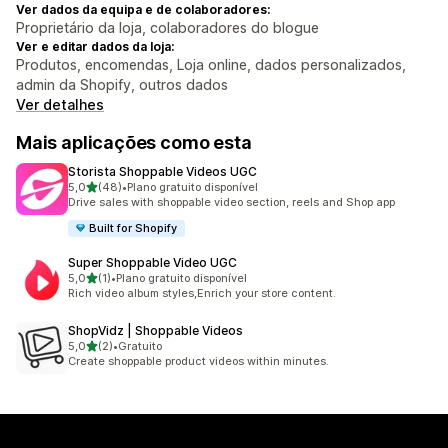
Ver dados da equipa e de colaboradores:
Proprietário da loja, colaboradores do blogue
Ver e editar dados da loja:
Produtos, encomendas, Loja online, dados personalizados,
admin da Shopify, outros dados
Ver detalhes
Mais aplicações como esta
Storista Shoppable Videos UGC
de 5 estrelas
5,0
(48)
•
Plano gratuito disponível
48 total de avaliações
Drive sales with shoppable video section, reels and Shop app
Built for Shopify
Super Shoppable Video UGC
de 5 estrelas
5,0
(1)
•
Plano gratuito disponível
1 total de avaliações
Rich video album styles,Enrich your store content.
ShopVidz | Shoppable Videos
de 5 estrelas
5,0
(2)
•
Gratuito
2 total de avaliações
Create shoppable product videos within minutes.