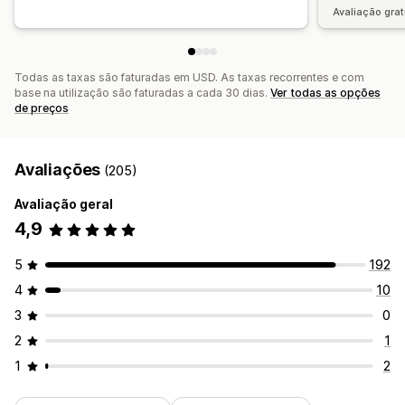
Avaliação grat
Todas as taxas são faturadas em USD. As taxas recorrentes e com
base na utilização são faturadas a cada 30 dias.
Ver todas as opções
de preços
Avaliações
(205)
Avaliação geral
4,9
5
192
4
10
3
0
2
1
1
2