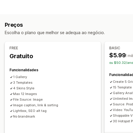
Carrossel
Colagem
Comprar o visual
Lookbook
Gestão de vídeo
Caixa de luz
Portefólio
Masonry
Grelha
Fila
Lista
Vídeos com publicações de venda
Transmissões ao vivo
Controlo deslizante
Vídeo
UGC
Preços
Reprodução automática
Adicionar ao carrinho
Personalização
Escolha o plano que melhor se adequa ao negócio.
Vídeo interativo
UGC
Partilha nas redes sociais
Estilos personalizados
CSS personalizado
Análise de dados
Posição do ícone
Carregamento em lote
FREE
BASIC
Personalização
Editor de arrastar e largar
$5.99
Gratuito
/ m
Modelos de vídeo
Importação de vídeo
Fundo de vídeo
Redimensionamento de imagens
Legendas
SEO
ou $50.32/ano
Leitor de vídeo
URL personalizado
Widget de vídeo
Zoom da imagem
Efeitos de cursor
Reatividade móvel
Funcionalidades
Funcionalida
Vídeos incorporados
Pop-ups
Carrosséis
Etiquetas com publicação de venda
1 Gallery
Create 5 Gri
Reatividade móvel
3 Templates
Partilha nas redes sociais
15 Template 
4 Skins Style
Gallery Anal
Max 12 Images
Unlimited I
File Source: Image
Source: Prod
Image caption, link & sorting
Video: YouT
Lightbox, SEO alt tag
Shoppable V
No brandmark
30 Hotspot P