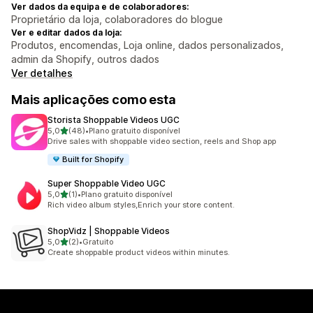
Ver dados da equipa e de colaboradores:
Proprietário da loja, colaboradores do blogue
Ver e editar dados da loja:
Produtos, encomendas, Loja online, dados personalizados,
admin da Shopify, outros dados
Ver detalhes
Mais aplicações como esta
Storista Shoppable Videos UGC
de 5 estrelas
5,0
(48)
•
Plano gratuito disponível
48 total de avaliações
Drive sales with shoppable video section, reels and Shop app
Built for Shopify
Super Shoppable Video UGC
de 5 estrelas
5,0
(1)
•
Plano gratuito disponível
1 total de avaliações
Rich video album styles,Enrich your store content.
ShopVidz | Shoppable Videos
de 5 estrelas
5,0
(2)
•
Gratuito
2 total de avaliações
Create shoppable product videos within minutes.