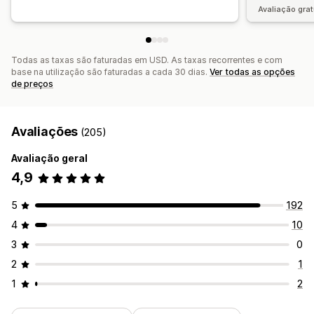
Avaliação grat
Todas as taxas são faturadas em USD. As taxas recorrentes e com
base na utilização são faturadas a cada 30 dias.
Ver todas as opções
de preços
Avaliações
(205)
Avaliação geral
4,9
5
192
4
10
3
0
2
1
1
2