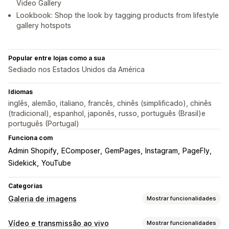
Video Gallery
Lookbook: Shop the look by tagging products from lifestyle
gallery hotspots
Popular entre lojas como a sua
Sediado nos Estados Unidos da América
Idiomas
inglês, alemão, italiano, francês, chinês (simplificado), chinês
(tradicional), espanhol, japonês, russo, português (Brasil)e
português (Portugal)
Funciona com
Admin Shopify
EComposer
GemPages
Instagram
PageFly
Sidekick
YouTube
Categorias
Galeria de imagens
Mostrar funcionalidades
Tipos de galeria
Vídeo e transmissão ao vivo
Mostrar funcionalidades