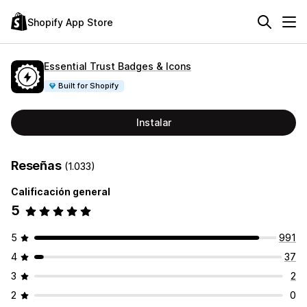
Shopify App Store
Essential Trust Badges & Icons
Built for Shopify
Instalar
Reseñas
(1.033)
Calificación general
5
5
991
4
37
3
2
2
0