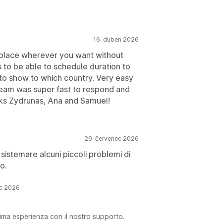
16. duben 2026
d place wherever you want without
s to be able to schedule duration to
 to show to which country. Very easy
team was super fast to respond and
ks Zydrunas, Ana and Samuel!
29. červenec 2026
sistemare alcuni piccoli problemi di
o.
ec 2026
tima esperienza con il nostro supporto.