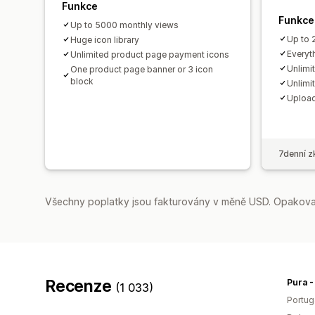
Funkce
Funkce
Up to 5000 monthly views
Up to 
Huge icon library
Everyth
Unlimited product page payment icons
Unlimi
One product page banner or 3 icon
block
Unlimi
Upload
7denní z
Všechny poplatky jsou fakturovány v měně USD. Opakovan
Recenze
Pura 
(1 033)
Portug