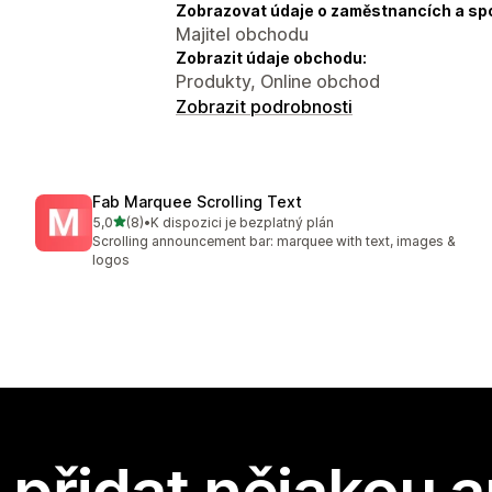
Zobrazovat údaje o zaměstnancích a sp
Majitel obchodu
Zobrazit údaje obchodu:
Produkty, Online obchod
Zobrazit podrobnosti
Fab Marquee Scrolling Text
z 5 hvězd
5,0
(8)
•
K dispozici je bezplatný plán
Celkový počet recenzí: 8
Scrolling announcement bar: marquee with text, images &
logos