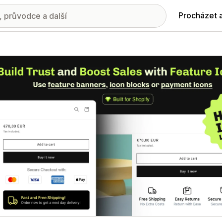
Procházet 
ie propagovaných obrázků