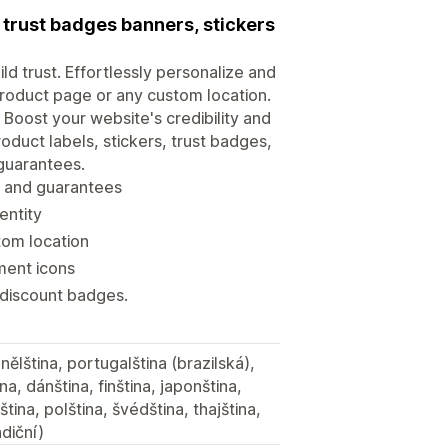
trust badges banners, stickers
d trust. Effortlessly personalize and
roduct page or any custom location.
 Boost your website's credibility and
oduct labels, stickers, trust badges,
 guarantees.
es and guarantees
entity
tom location
ment icons
 discount badges.
nělština, portugalština (brazilská),
ina, dánština, finština, japonština,
tina, polština, švédština, thajština,
adiční)