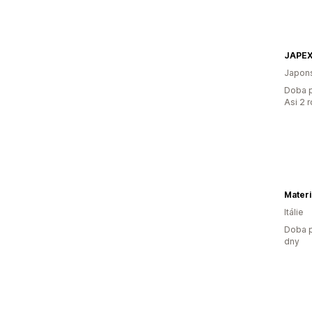
JAPEX
Japon
Doba p
Asi 2 
Mater
Itálie
Doba p
dny