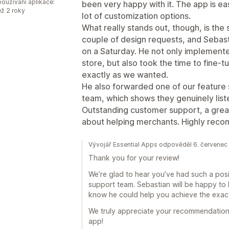
oužívání aplikace:
been very happy with it. The app is eas
ež 2 roky
lot of customization options.
What really stands out, though, is the
couple of design requests, and Sebast
on a Saturday. He not only implement
store, but also took the time to fine-
exactly as we wanted.
He also forwarded one of our feature
team, which shows they genuinely lis
Outstanding customer support, a great
about helping merchants. Highly rec
Vývojář Essential Apps odpověděl 6. červene
Thank you for your review!
We’re glad to hear you’ve had such a pos
support team. Sebastian will be happy to 
know he could help you achieve the exac
We truly appreciate your recommendation
app!