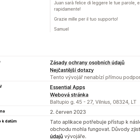
Juan sarà felice di leggere le tue parole, e
rapidamente!
Grazie mille per il tuo supporto!
Samuel
e
Zásady ochrany osobních údajů
Nejčastější dotazy
Tento vývojář nenabízí přímou podpor
ř
Essential Apps
Webová stránka
Baltupio g. 45 - 27, Vilnius, 08324, LT
na
2. červen 2023
p k datům
Tato aplikace potřebuje přístup k ná
obchodu mohla fungovat. Důvody zjist
údajů
vývojáře.