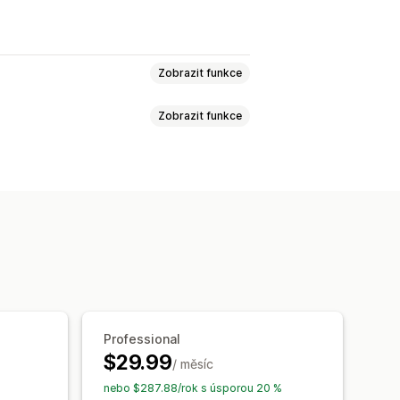
Zobrazit funkce
Zobrazit funkce
duktů
Prodejní bannery
Důvěra
Záruka
roduktu
Propagační
t
Písma
Styl
Velikost
zadí
Barva a písmo
Vlastní CSS
ro mobilní zařízení
n pro mobilní zařízení
namovací lišta
Vlastní stránky
tí
Záhlaví
Hlavní sekce
Professional
álném čase
tránky produktů
$29.99
/ měsíc
%
nebo $287.88/rok s úsporou 20 %