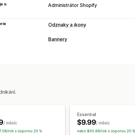
e s:
Administrátor Shopify
rie
Odznaky a ikony
Typy ikon
Bannery
Vlastní
Zaručení
Platba
Funkce pro
Typ banneru
Zabezpečení
Doprava
Sociální sítě
Více oznámení
Notifikace
Stránka p
Přizpůsobení
Přizpůsobení
Pozadí
Ohraničení
Barvy
Vlastní tex
Pozice banneru
Odkazy a tlačítka
Po
Nahrání souboru
Responzivní design p
Emoji
Více jazyků
Responzivní desig
dnikání.
Pozice ikon
Geografické cílení
Ruční pozice
Automatická pozice
Oz
Analytika a vykazování
Stránka košíku
Stránky kolekcí
Zápa
Essential
Sledování výkonnosti
Analytika v re
Domovská stránka
Vstupní stránky
S
9
$9.99
/ měsíc
/ měsíc
Stránka vyhledávání
.08/rok s úsporou 20 %
nebo $95.88/rok s úsporou 20 