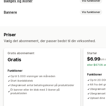
Badges og ikoner
Vis funktioner
Ikontyper
Bannere
Vis funktioner
Tilpasset
Garanti
Betaling
Produktfunktioner
Bannertype
Udsalgsbannere
Sikkerhed
Levering
Sociale medier
Masseannoncering
Notifikation
Produktside
Promovering
Tillid
Garanti
Priser
Tilpasning
Tilpasning
Vælg det abonnement, der passer bedst til din virksomhed.
Placering af banner
Links og knapper
Baggrunde
Baggrunde
Kanter
Farver
Tilpasset tekst
Skrifttyper
Farve og skrifttype
Tilpasset CSS
Emojis
Flere sprog
Styling
Størrelse
Filupload
Dynamisk på mobil
Gratis abonnement
Starter
Dynamisk på mobil
Målretning mod lokation
$6.99
Gratis
om 
Placering af ikon
eller $67.08 o
Analyser og rapportering
Manuel placering
Automatisk placering
Annonceringslinje
Funktioner
Sporing af ydeevne
Analyser i realtid
Tilpassede sider
Side med indkøbskurv
Kollektionssider
Funktioner
Op til 5.000 visninger om måneden
Sidefod
Sidehoved
Hero-afsnit
Startside
Landingssider
Op til 20.0
Stort ikonbibliotek
Produktsider
Søgeside
Alt fra det 
Ubegrænset antal betalingsikoner på produktsider
Ubegrænset 
Ét banner eller én blok med 3 ikoner på
produktsiden
Ubegrænset a
Upload dine