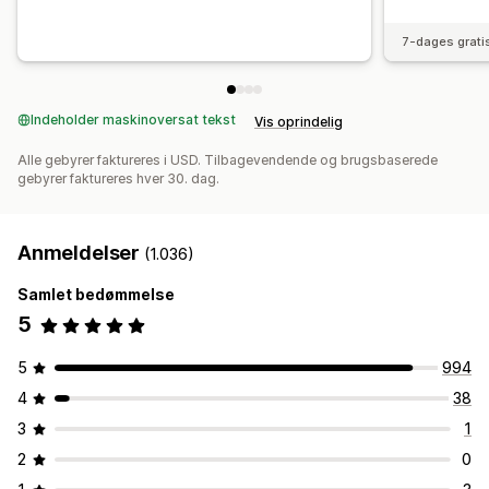
7-dages grati
Indeholder maskinoversat tekst
Vis oprindelig
Alle gebyrer faktureres i USD. Tilbagevendende og brugsbaserede
gebyrer faktureres hver 30. dag.
Anmeldelser
(1.036)
Samlet bedømmelse
5
5
994
4
38
3
1
2
0