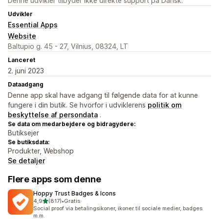
Denne udvikler tilbyder ikke direkte support på Dansk.
Udvikler
Essential Apps
Website
Baltupio g. 45 - 27, Vilnius, 08324, LT
Lanceret
2. juni 2023
Dataadgang
Denne app skal have adgang til følgende data for at kunne
fungere i din butik. Se hvorfor i udviklerens
politik om
beskyttelse af persondata
.
Se data om medarbejdere og bidragydere:
Butiksejer
Se butiksdata:
Produkter, Webshop
Se detaljer
Flere apps som denne
Hoppy Trust Badges & Icons
ud af 5 stjerner
4,9
(817)
•
Gratis
817 anmeldelser i alt
Social proof via betalingsikoner, ikoner til sociale medier, badges
m.m.