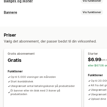
Badges og ikoner
Vis funktioner
Ikontyper
Bannere
Vis funktioner
Tilpasset
Garanti
Betaling
Produktfunktioner
Bannertype
Udsalgsbannere
Sikkerhed
Levering
Sociale medier
Masseannoncering
Notifikation
Produktside
Promovering
Tillid
Garanti
Priser
Tilpasning
Tilpasning
Vælg det abonnement, der passer bedst til din virksomhed.
Placering af banner
Links og knapper
Baggrunde
Baggrunde
Kanter
Farver
Tilpasset tekst
Skrifttyper
Farve og skrifttype
Tilpasset CSS
Emojis
Flere sprog
Styling
Størrelse
Filupload
Dynamisk på mobil
Gratis abonnement
Starter
Dynamisk på mobil
Målretning mod lokation
$6.99
Gratis
om 
Placering af ikon
eller $67.08 o
Analyser og rapportering
Manuel placering
Automatisk placering
Annonceringslinje
Funktioner
Sporing af ydeevne
Analyser i realtid
Tilpassede sider
Side med indkøbskurv
Kollektionssider
Funktioner
Op til 5.000 visninger om måneden
Sidefod
Sidehoved
Hero-afsnit
Startside
Landingssider
Op til 20.0
Stort ikonbibliotek
Produktsider
Søgeside
Alt fra det 
Ubegrænset antal betalingsikoner på produktsider
Ubegrænset 
Ét banner eller én blok med 3 ikoner på
produktsiden
Ubegrænset a
Upload dine