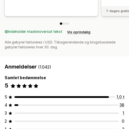
7-dages grati
Indeholder maskinoversat tekst
Vis oprindelig
Alle gebyrer faktureres i USD. Tilbagevendende og brugsbaserede
gebyrer faktureres hver 30. dag.
Anmeldelser
(1.042)
Samlet bedømmelse
5
5
1,0 t
4
38
3
1
2
0