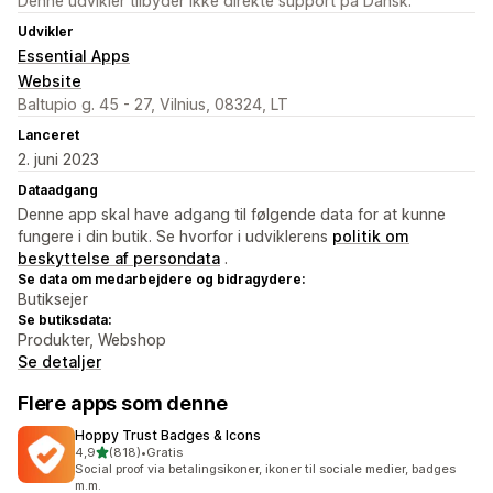
Denne udvikler tilbyder ikke direkte support på Dansk.
Udvikler
Essential Apps
Website
Baltupio g. 45 - 27, Vilnius, 08324, LT
Lanceret
2. juni 2023
Dataadgang
Denne app skal have adgang til følgende data for at kunne
fungere i din butik. Se hvorfor i udviklerens
politik om
beskyttelse af persondata
.
Se data om medarbejdere og bidragydere:
Butiksejer
Se butiksdata:
Produkter, Webshop
Se detaljer
Flere apps som denne
Hoppy Trust Badges & Icons
ud af 5 stjerner
4,9
(818)
•
Gratis
818 anmeldelser i alt
Social proof via betalingsikoner, ikoner til sociale medier, badges
m.m.