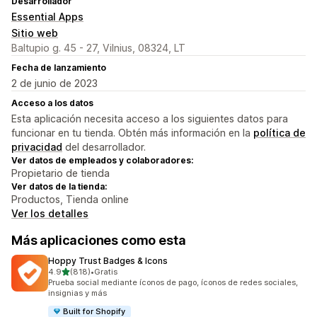
Desarrollador
Essential Apps
Sitio web
Baltupio g. 45 - 27, Vilnius, 08324, LT
Fecha de lanzamiento
2 de junio de 2023
Acceso a los datos
Esta aplicación necesita acceso a los siguientes datos para
funcionar en tu tienda. Obtén más información en la
política de
privacidad
del desarrollador.
Ver datos de empleados y colaboradores:
Propietario de tienda
Ver datos de la tienda:
Productos, Tienda online
Ver los detalles
Más aplicaciones como esta
Hoppy Trust Badges & Icons
de 5 estrellas
4.9
(818)
•
Gratis
818 reseñas en total
Prueba social mediante íconos de pago, íconos de redes sociales,
insignias y más
Built for Shopify