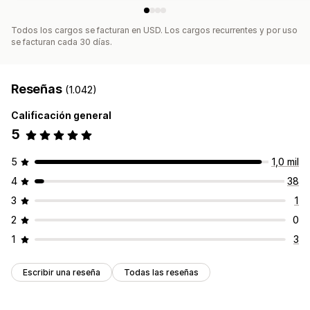
Todos los cargos se facturan en USD. Los cargos recurrentes y por uso
se facturan cada 30 días.
Reseñas
(1.042)
Calificación general
5
5
1,0 mil
4
38
3
1
2
0
1
3
Escribir una reseña
Todas las reseñas