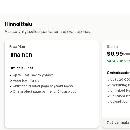
Mukautettu
Tae
Maksu
Tuoteominaisuudet
Bannerin tyyppi
Myyntibannerit
Turvallisuus
Lähetys/toimitus
Some
Useat ilmoitukset
Ilmoitus
Tuotesivu
Mainostava
Luottamus
Takuu
Hinnoittelu
Mukautukset
Mukautukset
Valitse yrityksellesi parhaiten sopiva sopimus.
Bannerin sijainti
Linkit ja painikkeet
Taustat
Väri ja fontti
Taustat
Rajat
Värit
Mukautettu teksti
Fontit
Tyylit
Mukautettu CSS-koodi
Emojis
Monikielisyys
Koko
Tiedostojen lataus (lähettäminen)
Free Plan
Starter
Mobiiliresponsiivisuus
Maantieteellinen kohdentaminen
Mobiiliresponsiivisuus
$6.99
Ilmainen
/ku
tai $67.08/vuo
Analytiikka ja raportit
Kuvakkeen sijainti
Ominaisuudet
Tehokkuuden seuranta
Reaaliaikainen analytiikka
Manuaalinen sijainti
Automaattinen sijainti
Ilmoituspalkki
Ominaisuude
Up to 5000 monthly views
Mukautetut sivut
Ostoskorisivu
Kokoelmasivut
Up to 20,00
Huge icon library
Alatunniste
Ylätunniste
Hero-osio
Etusivu
Kohdesivut
Everything i
Unlimited product page payment icons
Unlimited Pr
One product page banner or 3 icon block
Tuotesivut
Hakusivu
Unlimited ic
Upload your
7 päivän maks