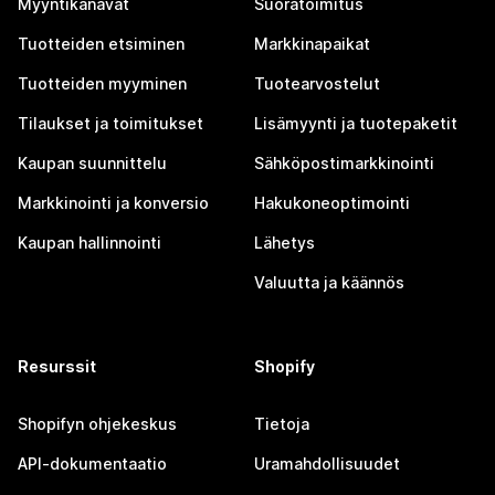
Myyntikanavat
Suoratoimitus
Tuotteiden etsiminen
Markkinapaikat
Tuotteiden myyminen
Tuotearvostelut
Tilaukset ja toimitukset
Lisämyynti ja tuotepaketit
Kaupan suunnittelu
Sähköpostimarkkinointi
Markkinointi ja konversio
Hakukoneoptimointi
Kaupan hallinnointi
Lähetys
Valuutta ja käännös
Resurssit
Shopify
Shopifyn ohjekeskus
Tietoja
API-dokumentaatio
Uramahdollisuudet