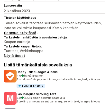
Lanseerattu
2. kesäkuu 2023
Tietojen käyttöoikeus
Tämän sovellus tarvitsee seuraavien tietojen käyttöoikeuden,
jotta se voi toimia kaupassasi. Katso kehittäjän
tietosuojakäytäntö
.
Tarkastele henkilöstön ja avustajien tietoja:
Kaupan omistaja
Tarkastele kaupan tietoja:
Tuotteet, Verkkokauppa
Näytä tiedot
Lisää tämänkaltaisia sovelluksia
Hoppy Trust Badges & Icons
/ 5 tähteä
4,9
(816)
•
Ilmainen
816 arvostelua yhteensä
Social proof via payment icons,social media icons,badge & more
Built for Shopify
Fab Marquee Scrolling Text
/ 5 tähteä
5,0
(8)
•
Ilmainen sopimus saatavilla
8 arvostelua yhteensä
Scrolling announcement bar: marquee with text, images & logos