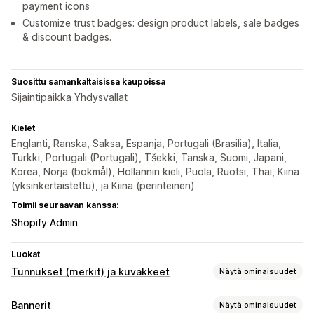
payment icons
Customize trust badges: design product labels, sale badges
& discount badges.
Suosittu samankaltaisissa kaupoissa
Sijaintipaikka Yhdysvallat
Kielet
Englanti, Ranska, Saksa, Espanja, Portugali (Brasilia), Italia,
Turkki, Portugali (Portugali), Tšekki, Tanska, Suomi, Japani,
Korea, Norja (bokmål), Hollannin kieli, Puola, Ruotsi, Thai, Kiina
(yksinkertaistettu), ja Kiina (perinteinen)
Toimii seuraavan kanssa:
Shopify Admin
Luokat
Tunnukset (merkit) ja kuvakkeet
Näytä ominaisuudet
Kuvakkeen tyypit
Bannerit
Näytä ominaisuudet