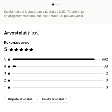
Kaikki maksut laskutetaan valuutassa USD. Toistuvat ja
käyttöperusteiset maksut laskutetaan 30 päivän välein.
Arvostelut
(1 035)
Kokonaisarvio
5
5
992
4
38
3
2
2
0
1
3
Kirjoita arvostelu
Kaikki arvostelut