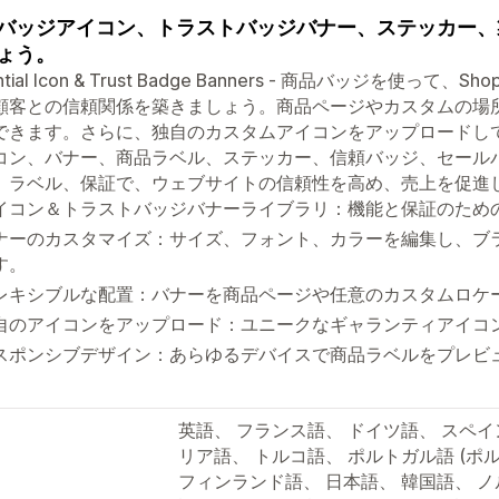
バッジアイコン、トラストバッジバナー、ステッカー、
ょう。
ential Icon & Trust Badge Banners - 商品バッジを使
顧客との信頼関係を築きましょう。商品ページやカスタムの場
できます。さらに、独自のカスタムアイコンをアップロードし
コン、バナー、商品ラベル、ステッカー、信頼バッジ、セール
、ラベル、保証で、ウェブサイトの信頼性を高め、売上を促進
イコン＆トラストバッジバナーライブラリ：機能と保証のため
ナーのカスタマイズ：サイズ、フォント、カラーを編集し、ブ
す。
レキシブルな配置：バナーを商品ページや任意のカスタムロケ
自のアイコンをアップロード：ユニークなギャランティアイコ
スポンシブデザイン：あらゆるデバイスで商品ラベルをプレビ
英語、 フランス語、 ドイツ語、 スペイ
リア語、 トルコ語、 ポルトガル語 (ポ
フィンランド語、 日本語、 韓国語、 ノ