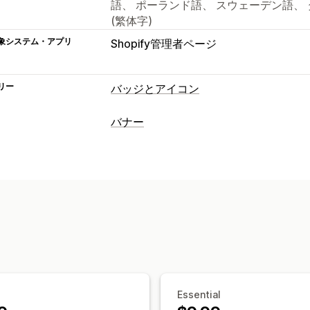
語、 ポーランド語、 スウェーデン語、 タ
(繁体字)
象システム・アプリ
Shopify管理者ページ
リー
バッジとアイコン
アイコンタイプ
バナー
カスタム
保証
決済
商品の特徴
セー
バナータイプ
信頼
保証
複数のお知らせ
通知
商品ページ
プロ
カスタマイズ
カスタマイズ
背景
境界線
色
カスタムテキスト
フ
バナーの位置
リンクとボタン
背景
色
ファイルのアップロード
モバイル対応
複数言語
モバイル対応
ジオターゲテ
アイコンの位置
分析とレポート
手動配置
自動配置
お知らせバー
カス
パフォーマンス追跡
リアルタイム分析
コレクションページ
フッター
ヘッダ
Essential
ランディングページ
商品ページ
検索