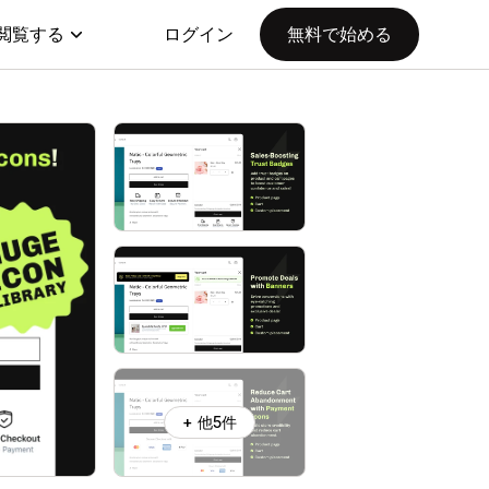
閲覧する
ログイン
無料で始める
+ 他5件