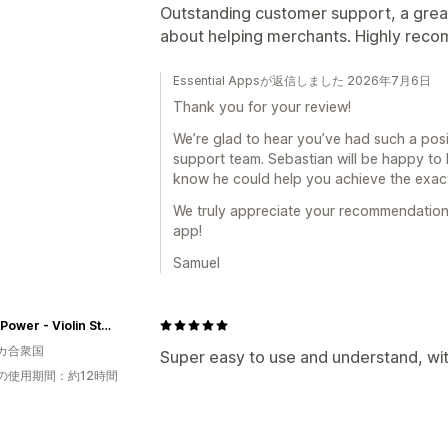
Outstanding customer support, a great
about helping merchants. Highly rec
Essential Appsが返信しました 2026年7月6日
Thank you for your review!
We’re glad to hear you’ve had such a pos
support team. Sebastian will be happy to 
know he could help you achieve the exac
We truly appreciate your recommendation
app!
Samuel
String Power - Violin Store
カ合衆国
Super easy to use and understand, wi
の使用期間：約12時間