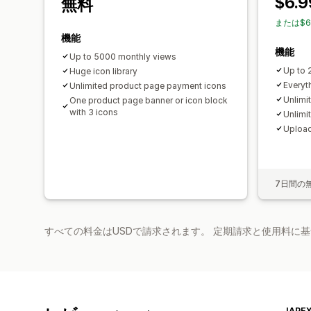
$6.9
無料
または$6
機能
機能
Up to 5000 monthly views
Up to 
Huge icon library
Everyth
Unlimited product page payment icons
Unlimi
One product page banner or icon block
with 3 icons
Unlimi
Upload
7日間の
すべての料金はUSDで請求されます。 定期請求と使用料に
JAPEX