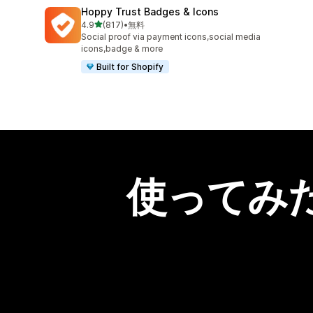
Hoppy Trust Badges & Icons
5つ星中
4.9
(817)
•
無料
合計レビュー数：817件
Social proof via payment icons,social media
icons,badge & more
Built for Shopify
使ってみ