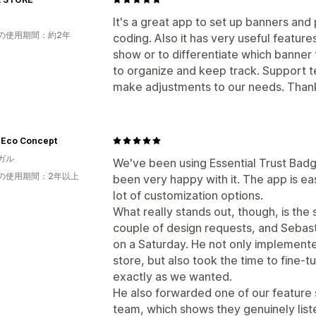
It's a great app to set up banners an
の使用期間：約2年
coding. Also it has very useful feature
show or to differentiate which banner
to organize and keep track. Support 
make adjustments to our needs. Than
- Eco Concept
ガル
We've been using Essential Trust Badg
の使用期間：2年以上
been very happy with it. The app is eas
lot of customization options.
What really stands out, though, is the
couple of design requests, and Sebast
on a Saturday. He not only implement
store, but also took the time to fine-
exactly as we wanted.
He also forwarded one of our feature
team, which shows they genuinely lis