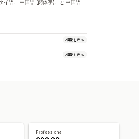
イ語、 中国語 (簡体字)、と 中国語
機能を表示
機能を表示
ルバナー
セキュリティ
配送
SNS
モーション
ォント
スタイル
サイズ
とフォント
カスタムCSS
絵文字
ィング
タムページ
カートページ
ー
ヒーローセクション
ホームページ
Professional
ページ