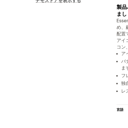
デモストアを表示する
製品
まし
Ess
め、
配置
アイ
コン
ア
バ
ま
フ
独
レ
言語