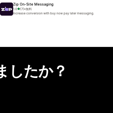
Zip On‑Site Messaging
5つ星中
1.0
(7)
•
無料
合計レビュー数：7件
Increase conversion with buy now pay later messaging.
ましたか？