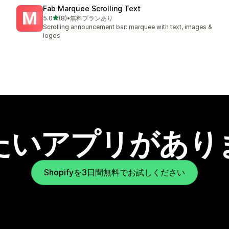
Fab Marquee Scrolling Text
5つ星中
5.0
(8)
•
無料プランあり
合計レビュー数：8件
Scrolling announcement bar: marquee with text, images &
logos
たいアプリがあり
Shopifyを3日間無料でお試しください