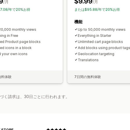
9
$9.99
/月
/月
7.08/年で20%お得
または$95.88/年で20%お得
機能
20,000 monthly views
Up to 50,000 monthly views
ing in Free
Everything in Starter
ted Product page blocks
Unlimited cart page blocks
ted icons in a block
Add blocks using product tag
 your own icons
Geolocation targeting
Translations
無料体験
7日間の無料体験
基づく請求は、30日ごとに行われます。
 STORE