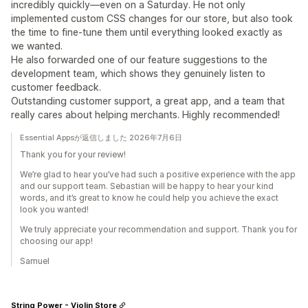
incredibly quickly—even on a Saturday. He not only
implemented custom CSS changes for our store, but also took
the time to fine-tune them until everything looked exactly as
we wanted.
He also forwarded one of our feature suggestions to the
development team, which shows they genuinely listen to
customer feedback.
Outstanding customer support, a great app, and a team that
really cares about helping merchants. Highly recommended!
Essential Appsが返信しました 2026年7月6日
Thank you for your review!
We’re glad to hear you’ve had such a positive experience with the app
and our support team. Sebastian will be happy to hear your kind
words, and it’s great to know he could help you achieve the exact
look you wanted!
We truly appreciate your recommendation and support. Thank you for
choosing our app!
Samuel
String Power - Violin Store