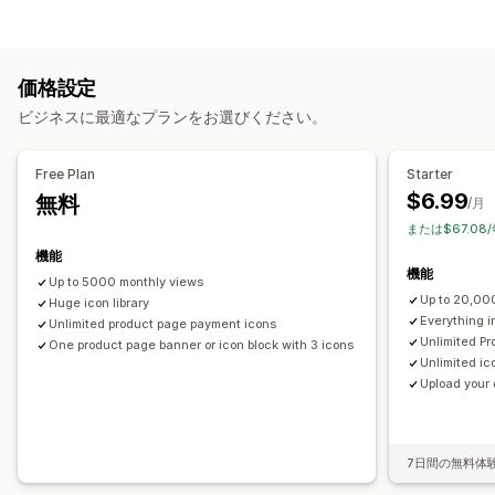
カスタム
保証
決済
商品の特徴
セールバナー
セキュリティ
バナータイプ
配送
SNS
信頼
保証
複数のお知らせ
通知
商品ページ
プロモーション
カスタマイズ
価格設定
カスタマイズ
背景
境界線
色
カスタムテキスト
フォント
スタイル
サイズ
ビジネスに最適なプランをお選びください。
バナーの位置
リンクとボタン
背景
色とフォント
ファイルのアップロード
モバイル対応
カスタムCSS
絵文字
複数言語
モバイル対応
Free Plan
Starter
アイコンの位置
ジオターゲティング
$6.99
無料
/月
手動配置
自動配置
お知らせバー
カスタムページ
または$67.08
分析とレポート
カートページ
コレクションページ
フッター
ヘッダー
機能
パフォーマンス追跡
リアルタイム分析
ヒーローセクション
ホームページ
ランディングページ
機能
Up to 5000 monthly views
商品ページ
検索ページ
Up to 20,00
Huge icon library
Everything i
Unlimited product page payment icons
Unlimited Pr
One product page banner or icon block with 3 icons
Unlimited ic
Upload your
7日間の無料体