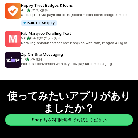
Hoppy Trust Badges & Icons
5つ星中
4.9
(819)
•
無料
合計レビュー数：819件
Social proof via payment icons,social media icons,badge & more
Built for Shopify
Fab Marquee Scrolling Text
5つ星中
5.0
(8)
•
無料プランあり
合計レビュー数：8件
Scrolling announcement bar: marquee with text, images & logos
Zip On‑Site Messaging
5つ星中
1.0
(7)
•
無料
合計レビュー数：7件
Increase conversion with buy now pay later messaging.
使ってみたいアプリがあり
ましたか？
Shopifyを3日間無料でお試しください