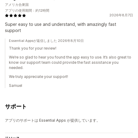
アメリカ合衆国
アプリの使用期間：約12時間
2026年8月7日
Super easy to use and understand, with amazingly fast
support
Essential Appsが返信しました 2026年8月10日
Thank you for your review!
We’re so glad to hear you found the app easy to use. It’s also great to
know our support team could provide the fast assistance you
needed.
We truly appreciate your support!
Samuel
サポート
アプリのサポートは Essential Apps が提供しています。