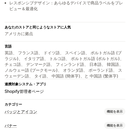
レスポンシブデザイン：あらゆるデバイスで商品ラベルをプレ
ビュー＆最適化
あなたのストアと同じようなストアに人気
アメリカに拠点
言語
英語、 フランス語、 ドイツ語、 スペイン語、 ポルトガル語 (ブ
ラジル)、 イタリア語、 トルコ語、 ポルトガル語 (ポルトガル)、
チェコ語、 デンマーク語、 フィンランド語、 日本語、 韓国語、
ノルウェー語 (ブークモール)、 オランダ語、 ポーランド語、 ス
ウェーデン語、 タイ語、 中国語 (簡体字)、と 中国語 (繁体字)
連携対象システム・アプリ
Shopify管理者ページ
カテゴリー
バッジとアイコン
機能を表示
アイコンタイプ
バナー
機能を表示