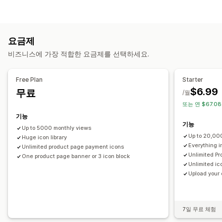
맞춤형
품질 보증
결제
제품 기능
사이트 배너
보안
배송
배너 유형
소셜 미디어
신뢰
보증 기간
여러 공지
알림
제품 페이지
홍보형
맞춤 설정
요금제
맞춤 설정
배경
테두리
색상
사용자 지정 텍스트
글꼴
스타일링
사이즈
비즈니스에 가장 적합한 요금제를 선택하세요.
배너 위치
링크 및 버튼
배경
색상 및 글꼴
사용자 지정 CSS
파일 업로드
모바일 반응형
이모티콘
여러 언어
모바일 반응형
지역 타게팅
Free Plan
Starter
아이콘 위치
$6.99
무료
분석 및 보고
/월
수동 위치
자동 위치
공지 사항 표시줄
사용자 지정 페이지
또는 연 $67.0
실적 추적
실시간 분석
카트 페이지
컬렉션 페이지
바닥글
머리글
주요 섹션
홈페이지
기능
방문 페이지
제품 페이지
검색 페이지
기능
Up to 5000 monthly views
Up to 20,00
Huge icon library
Everything i
Unlimited product page payment icons
Unlimited Pr
One product page banner or 3 icon block
Unlimited ic
Upload your
7일 무료 체험