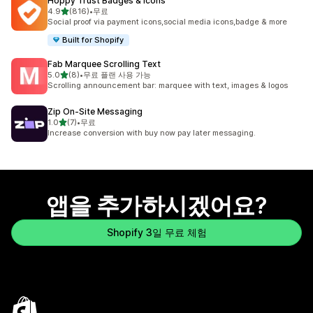
Hoppy Trust Badges & Icons
별 5개 중
4.9
(816)
•
무료
총 리뷰 816개
Social proof via payment icons,social media icons,badge & more
Built for Shopify
Fab Marquee Scrolling Text
별 5개 중
5.0
(8)
•
무료 플랜 사용 가능
총 리뷰 8개
Scrolling announcement bar: marquee with text, images & logos
Zip On‑Site Messaging
별 5개 중
1.0
(7)
•
무료
총 리뷰 7개
Increase conversion with buy now pay later messaging.
앱을 추가하시겠어요?
Shopify 3일 무료 체험