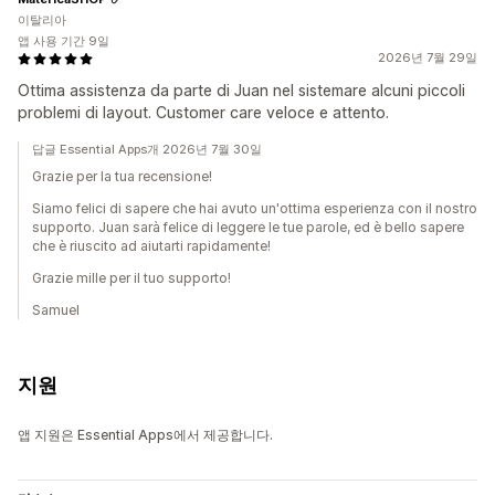
이탈리아
앱 사용 기간 9일
2026년 7월 29일
Ottima assistenza da parte di Juan nel sistemare alcuni piccoli
problemi di layout. Customer care veloce e attento.
답글 Essential Apps개 2026년 7월 30일
Grazie per la tua recensione!
Siamo felici di sapere che hai avuto un'ottima esperienza con il nostro
supporto. Juan sarà felice di leggere le tue parole, ed è bello sapere
che è riuscito ad aiutarti rapidamente!
Grazie mille per il tuo supporto!
Samuel
지원
앱 지원은 Essential Apps에서 제공합니다.