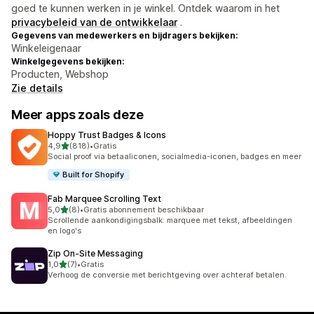
goed te kunnen werken in je winkel. Ontdek waarom in het
privacybeleid van de ontwikkelaar
.
Gegevens van medewerkers en bijdragers bekijken:
Winkeleigenaar
Winkelgegevens bekijken:
Producten, Webshop
Zie details
Meer apps zoals deze
Hoppy Trust Badges & Icons
van 5 sterren
4,9
(818)
•
Gratis
818 recensies in totaal
Social proof via betaaliconen, socialmedia-iconen, badges en meer
Built for Shopify
Fab Marquee Scrolling Text
van 5 sterren
5,0
(8)
•
Gratis abonnement beschikbaar
8 recensies in totaal
Scrollende aankondigingsbalk: marquee met tekst, afbeeldingen
en logo's
Zip On‑Site Messaging
van 5 sterren
1,0
(7)
•
Gratis
7 recensies in totaal
Verhoog de conversie met berichtgeving over achteraf betalen.