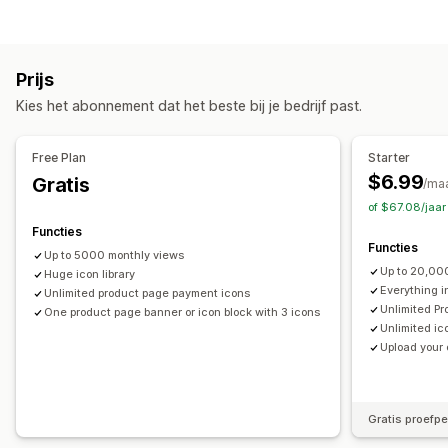
Aangepast
Garantie
Betaling
Productfuncties
Soorten banners
Uitverkoopbanner
Beveiliging
Verzending
Social media
Meerdere aankondigingen
Melding
Productpagina
Trust
Garantie
Prijs
Promotie
Aanpassing
Kies het abonnement dat het beste bij je bedrijf past.
Aanpassing
Achtergronden
Borders
Kleuren
Aangepaste tekst
Bannerpositie
Links en knoppen
Achtergronden
Lettertypen
Stijl
Grootte
Bestanden uploaden
Free Plan
Starter
Kleur en lettertype
Aangepaste CSS
Emoji's
Mobiel responsief
$6.99
Gratis
/ma
Meerdere talen
Mobiel responsief
Geotargeting
of $67.08/jaa
Pictogrampositie
Functies
Analytics en rapportage
Handmatige positionering
Automatische positionering
Functies
Up to 5000 monthly views
Prestaties volgen
Analytics in real time
Aankondigingsbalk
Pagina´s op maat
Winkelwagenpagina
Up to 20,00
Huge icon library
Collectiepagina's
Footer
Koptekst
Hero-sectie
Everything i
Unlimited product page payment icons
Unlimited Pr
One product page banner or icon block with 3 icons
Homepage
Landingspagina's
Productpagina's
Unlimited ic
Zoekpagina's
Upload your
Gratis proefp