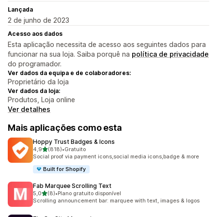
Lançada
2 de junho de 2023
Acesso aos dados
Esta aplicação necessita de acesso aos seguintes dados para
funcionar na sua loja. Saiba porquê na
política de privacidade
do programador.
Ver dados da equipa e de colaboradores:
Proprietário da loja
Ver dados da loja:
Produtos, Loja online
Ver detalhes
Mais aplicações como esta
Hoppy Trust Badges & Icons
de 5 estrelas
4,9
(818)
•
Gratuito
818 total de avaliações
Social proof via payment icons,social media icons,badge & more
Built for Shopify
Fab Marquee Scrolling Text
de 5 estrelas
5,0
(8)
•
Plano gratuito disponível
8 total de avaliações
Scrolling announcement bar: marquee with text, images & logos