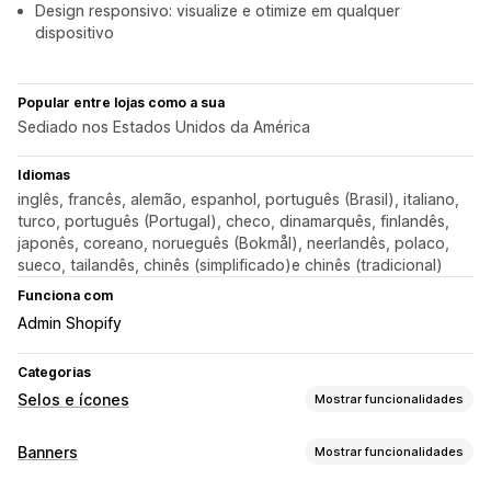
Design responsivo: visualize e otimize em qualquer
dispositivo
Popular entre lojas como a sua
Sediado nos Estados Unidos da América
Idiomas
inglês, francês, alemão, espanhol, português (Brasil), italiano,
turco, português (Portugal), checo, dinamarquês, finlandês,
japonês, coreano, norueguês (Bokmål), neerlandês, polaco,
sueco, tailandês, chinês (simplificado)e chinês (tradicional)
Funciona com
Admin Shopify
Categorias
Selos e ícones
Mostrar funcionalidades
Tipos de ícones
Banners
Mostrar funcionalidades
Personalizado
Garantia
Pagamento