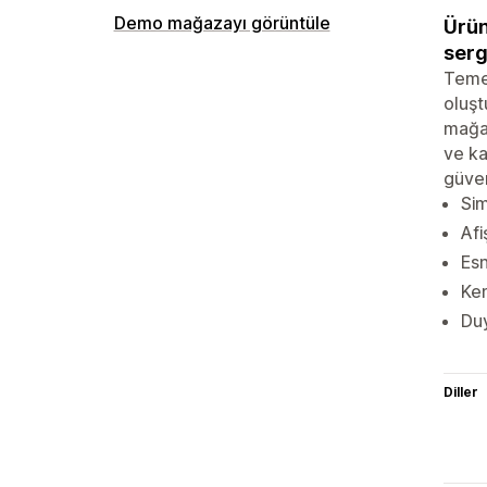
Demo mağazayı görüntüle
Ürün
serg
Temel
oluşt
mağaz
ve ka
güveni
Sim
Afi
Esn
Ken
Duy
Diller