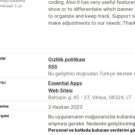
mayı kullanma
coding. Also it has very useful feature
Yaklaşık 2 yıl
show or to differentiate which banner
to organize and keep track. Support 
make adjustments to our needs. Than
lar
Gizlilik politikası
SSS
Bu geliştirici doğrudan Türkçe destek
rici
Essential Apps
Web Sitesi
Baltupio g. 45 - 27, Vilnius, 08324, LT
lanma
2 Haziran 2023
rişimi
Bu uygulamanın mağazanızda kullanılabi
erişmesi gerekir. Nedenini geliştiricinin
Personel ve katkıda bulunan verilerini g