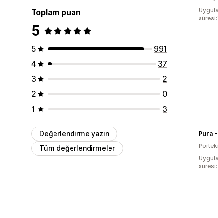
Uygula
Toplam puan
süresi:
5
5
991
4
37
3
2
2
0
1
3
Değerlendirme yazın
Pura 
Portek
Tüm değerlendirmeler
Uygula
süresi: