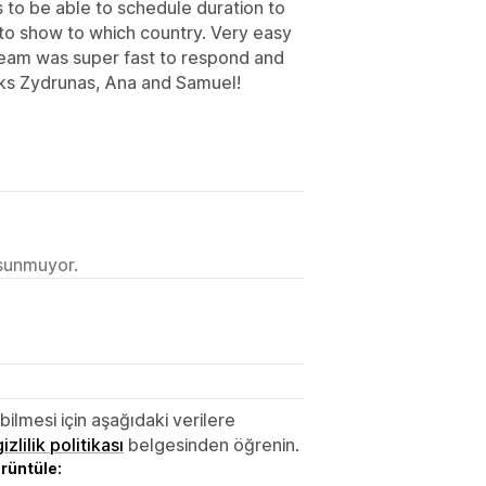
s to be able to schedule duration to
 to show to which country. Very easy
team was super fast to respond and
ks Zydrunas, Ana and Samuel!
 sunmuyor.
lmesi için aşağıdaki verilere
gizlilik politikası
belgesinden öğrenin.
örüntüle: