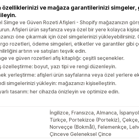
 özelliklerinizi ve mağaza garantilerinizi simgeler, 
ileyin.
 Simge ve Güven Rozeti Afişleri - Shopify mağazanızın görse
urun. Afişleri ürün sayfanıza veya özel bir yere kolayca kişisell
anızı öne çıkarmak için özel simgelerinizi yükleyebilirsiniz. G
rgo rozetleri, ödeme simgeleri, etiketler ve garantiler gibi çe
lirliğini artırın ve satışları teşvik edin.
ge ve güven rozetleri afiş kitaplığı: çeşitli seçenekler.
ş özelleştirme: boyut, yazı tipi ve rengi düzenleyin.
ek yerleştirme: afişleri ürün sayfalarına veya özel yerlere ek
di simgelerinizi yükleyin: mağazanızı kişiselleştirin.
arlı tasarım: her cihazda önizleyin ve optimize edin.
İngilizce, Fransızca, Almanca, İspanyol
Türkçe, Portekizce (Portekiz), Çekçe
Norveççe (Bokmål), Felemenkçe, Lehçe,
Çinceve Geleneksel Çince