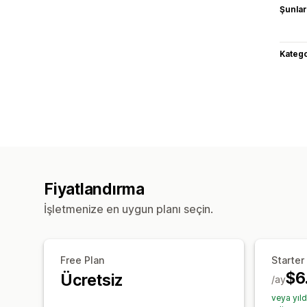
Şunlarl
Katego
Fiyatlandırma
İşletmenize en uygun planı seçin.
Free Plan
Starter
$6
Ücretsiz
/ay
veya yıl