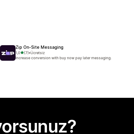
Zip On‑Site Messaging
5 yıldız üzerinden
1,0
(7)
•
Ücretsiz
toplam 7 değerlendirme
Increase conversion with buy now pay later messaging.
yorsunuz?