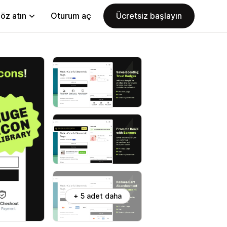
öz atın
Oturum aç
Ücretsiz başlayın
+ 5 adet daha