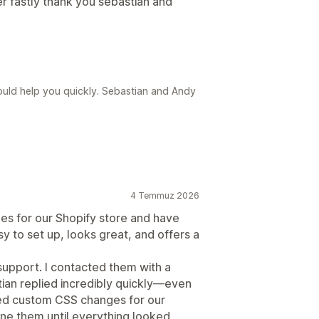
r fastly thank you sebastian and
ould help you quickly. Sebastian and Andy
4 Temmuz 2026
es for our Shopify store and have
y to set up, looks great, and offers a
 support. I contacted them with a
ian replied incredibly quickly—even
ed custom CSS changes for our
tune them until everything looked