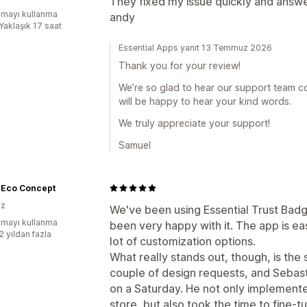
They fixed my issue quickly and answe
mayı kullanma
andy
Yaklaşık 17 saat
Essential Apps yanıt 13 Temmuz 2026
Thank you for your review!
We’re so glad to hear our support team c
will be happy to hear your kind words.
We truly appreciate your support!
Samuel
- Eco Concept
iz
We've been using Essential Trust Badg
mayı kullanma
been very happy with it. The app is eas
2 yıldan fazla
lot of customization options.
What really stands out, though, is the
couple of design requests, and Sebast
on a Saturday. He not only implement
store, but also took the time to fine-