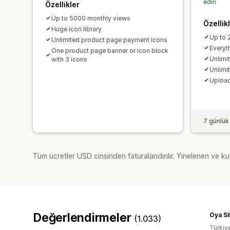
edin
Özellikler
Up to 5000 monthly views
Özellik
Huge icon library
Up to 
Unlimited product page payment icons
Everyth
One product page banner or icon block
Unlimi
with 3 icons
Unlimi
Upload
7 günlük
Tüm ücretler USD cinsinden faturalandırılır. Yinelenen ve kul
Değerlendirmeler
Oya Si
(1.033)
Türkiy