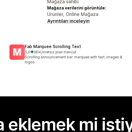
Mağaza sahibi
Mağaza verilerini görüntüle:
Ürünler, Online Mağaza
Ayrıntıları inceleyin
Fab Marquee Scrolling Text
5 yıldız üzerinden
5,0
(8)
•
Ücretsiz plan mevcut
toplam 8 değerlendirme
Scrolling announcement bar: marquee with text, images &
logos
 eklemek mi isti