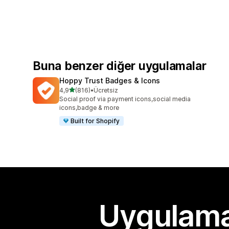
Buna benzer diğer uygulamalar
Hoppy Trust Badges & Icons
5 yıldız üzerinden
4,9
(816)
•
Ücretsiz
toplam 816 değerlendirme
Social proof via payment icons,social media
icons,badge & more
Built for Shopify
Uygulama