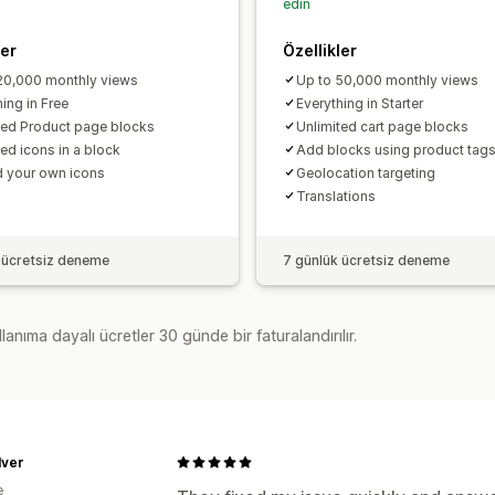
edin
ler
Özellikler
20,000 monthly views
Up to 50,000 monthly views
ing in Free
Everything in Starter
ted Product page blocks
Unlimited cart page blocks
ted icons in a block
Add blocks using product tag
 your own icons
Geolocation targeting
Translations
 ücretsiz deneme
7 günlük ücretsiz deneme
lanıma dayalı ücretler 30 günde bir faturalandırılır.
lver
e