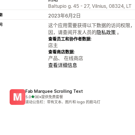
Baltupio g. 45 - 27, Vilnius, 08324, LT
期
2023年6月2日
问
这个应用需要获得以下数据的访问权限，
因，请查阅开发人员的
隐私政策
。
查看员工和协作者数据:
店主
查看商店数据:
产品、 在线商店
查看详细信息
Fab Marquee Scrolling Text
星（满分 5 星）
5.0
(8)
•
提供免费套餐
总共 8 条评论
滚动公告栏：带有文本、图片和 logo 的跑马灯