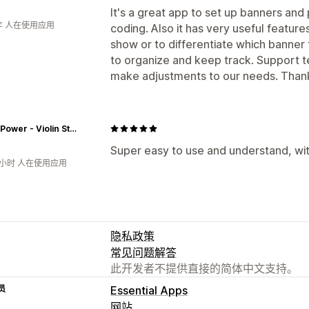
It's a great app to set up banners an
年 人在使用应用
coding. Also it has very useful feature
show or to differentiate which banner
to organize and keep track. Support 
make adjustments to our needs. Than
String Power - Violin Store
Super easy to use and understand, wi
2小时 人在使用应用
隐私政策
常见问题解答
此开发者不提供直接的简体中文支持。
员
Essential Apps
网站