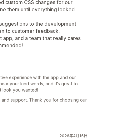
ed custom CSS changes for our
tune them until everything looked
 suggestions to the development
ten to customer feedback.
 app, and a team that really cares
ommended!
itive experience with the app and our
hear your kind words, and it’s great to
t look you wanted!
 and support. Thank you for choosing our
2026年4月16日