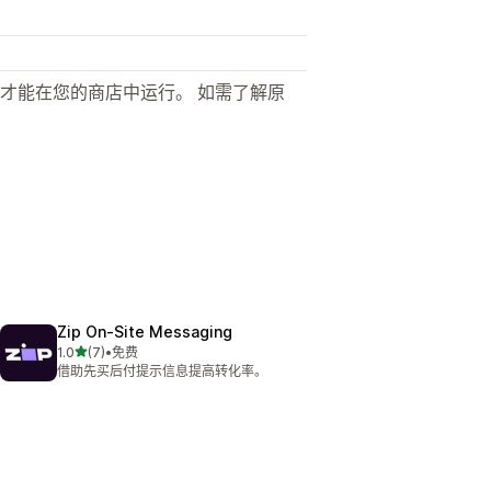
才能在您的商店中运行。 如需了解原
Zip On‑Site Messaging
星（满分 5 星）
1.0
(7)
•
免费
总共 7 条评论
借助先买后付提示信息提高转化率。