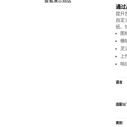
查看演示商店
通过
提升
自定
纸、
图
横
灵
上
响
语言
适配以
类别