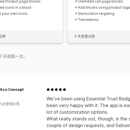
ted Product page blocks
Unlimited cart page blocks
ted icons in a block
Add blocks using product tag
 your own icons
Geolocation targeting
Translations
试用
7 天免费试用
0 天收取一次。
- Eco Concept
We've been using Essential Trust Badg
 人在使用应用
been very happy with it. The app is eas
lot of customization options.
What really stands out, though, is the
couple of design requests, and Sebast