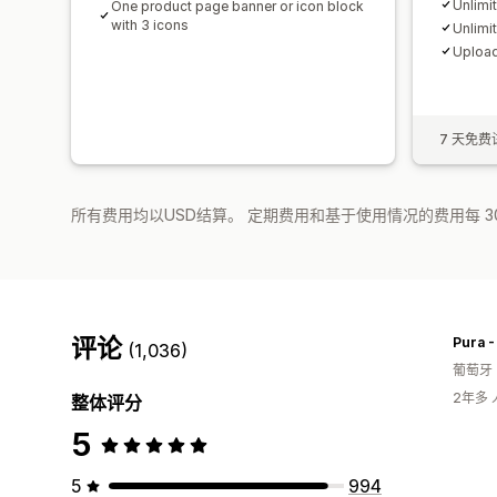
Unlimi
One product page banner or icon block
with 3 icons
Unlimi
Upload
7 天免费
所有费用均以USD结算。 定期费用和基于使用情况的费用每 3
评论
Pura 
(1,036)
葡萄牙
2年多
整体评分
5
5
994