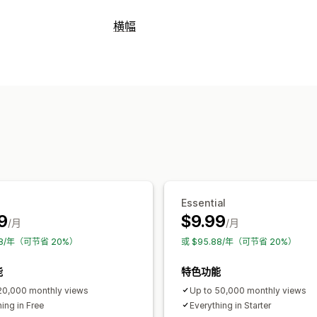
图标类型
横幅
自定义
保证
支付
产品功能
促销横幅
横幅类型
自定义
多个公告
通知
产品页面
促销
背景
边框
颜色
自定义文本
字体
样
自定义
图标位置
横幅位置
链接和按钮
背景
颜色和字体
手动定位
自动定位
公告栏
自定义页面
自动适应移动设备
地理定位
标头
主图分区
主页
登陆页面
产品页
分析和报告
绩效跟踪
实时分析
Essential
9
$9.99
/月
/月
08/年（可节省 20%）
或 $95.88/年（可节省 20%）
能
特色功能
20,000 monthly views
Up to 50,000 monthly views
ing in Free
Everything in Starter