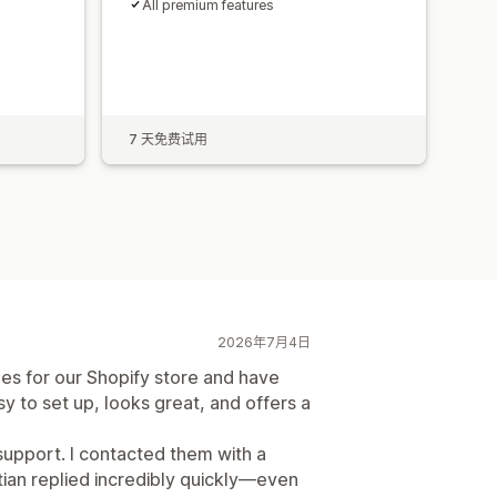
All premium features
s
7 天免费试用
2026年7月4日
es for our Shopify store and have
y to set up, looks great, and offers a
 support. I contacted them with a
ian replied incredibly quickly—even