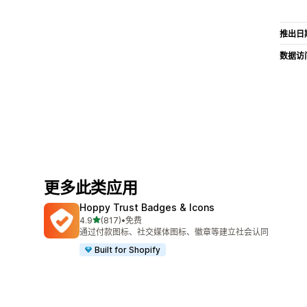
推出日
数据访
更多此类应用
Hoppy Trust Badges & Icons
星（满分 5 星）
4.9
(817)
•
免费
总共 817 条评论
通过付款图标、社交媒体图标、徽章等建立社会认同
Built for Shopify