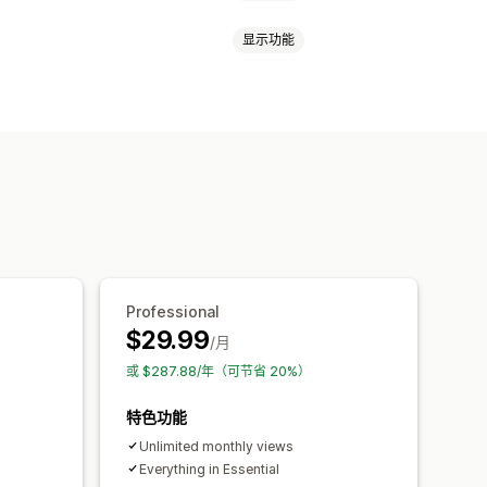
显示功能
安全
运输
社交媒体
信任
保修
式
尺寸
文件上传
自动适应移动设备
自定义 CSS
表情符号
多语言
购物车页面
产品系列页面
页脚
面
搜索页面
Professional
$29.99
/月
或 $287.88/年（可节省 20%）
特色功能
Unlimited monthly views
Everything in Essential