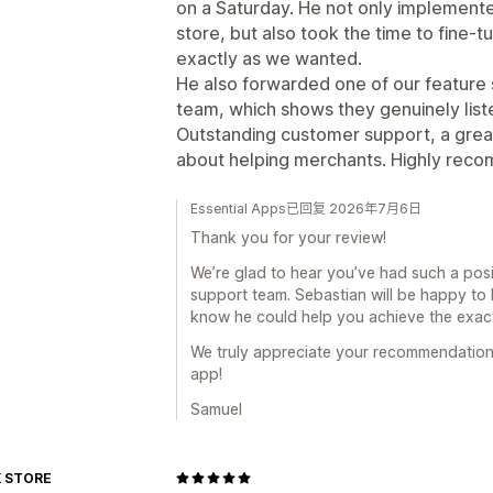
on a Saturday. He not only implement
store, but also took the time to fine-
exactly as we wanted.
He also forwarded one of our feature
team, which shows they genuinely lis
Outstanding customer support, a great
about helping merchants. Highly rec
Essential Apps已回复 2026年7月6日
Thank you for your review!
We’re glad to hear you’ve had such a pos
support team. Sebastian will be happy to 
know he could help you achieve the exac
We truly appreciate your recommendation
app!
Samuel
 STORE