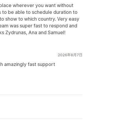
d place wherever you want without
s to be able to schedule duration to
 to show to which country. Very easy
team was super fast to respond and
ks Zydrunas, Ana and Samuel!
2026年8月7日
th amazingly fast support