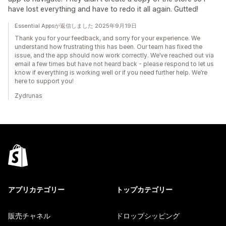
have lost everything and have to redo it all again. Gutted!
Essential Appsが返信しました 2025年9月19日
Thank you for your feedback, and sorry for your experience. We
understand how frustrating this has been. Our team has fixed the
issue, and the app should now work correctly. We’ve reached out via
email a few times but have not heard back - please respond to let us
know if everything is working well or if you need further help. We’re
here to support you!
Zydrunas
アプリカテゴリー
トップカテゴリー
販売チャネル
ドロップシッピング