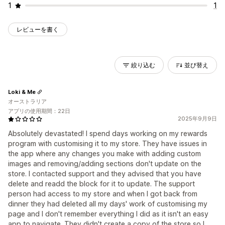
1
1
レビューを書く
絞り込む
並び替え
Loki & Me
オーストラリア
アプリの使用期間：22日
2025年9月9日
Absolutely devastated! I spend days working on my rewards
program with customising it to my store. They have issues in
the app where any changes you make with adding custom
images and removing/adding sections don't update on the
store. I contacted support and they advised that you have
delete and readd the block for it to update. The support
person had access to my store and when I got back from
dinner they had deleted all my days' work of customising my
page and I don't remember everything I did as it isn't an easy
app to navigate. They didn't create a copy of the store so I