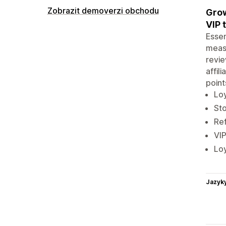
Zobrazit demoverzi obchodu
Grow
VIP 
Essen
measu
revie
affil
point
Loy
Sto
Ref
VIP
Loy
Jazyk