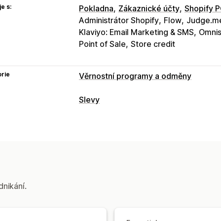
e s:
Pokladna
Zákaznické účty
Shopify 
Administrátor Shopify
Flow
Judge.m
Klaviyo: Email Marketing & SMS
Omnis
Point of Sale
Store credit
rie
Věrnostní programy a odměny
Typy programů
Slevy
Programy odměn
Členství
Úrovně VI
Typy slev
Cashbackové programy
Herní progr
Slevové kódy
Kupóny
Pevné naceně
Odměny, které můžete nabízet
Procentuální slevy
Doprava zdarma
Body
Slevy
Dárky
Cashback
Kredi
Slevy na pokladně
Dárky
Odměny
D
Doprava zdarma
Produkty zdarma
E
Správa slev
dnikání.
Vlastní odměny
Nástroj Editor
Spouštěče a pravidla