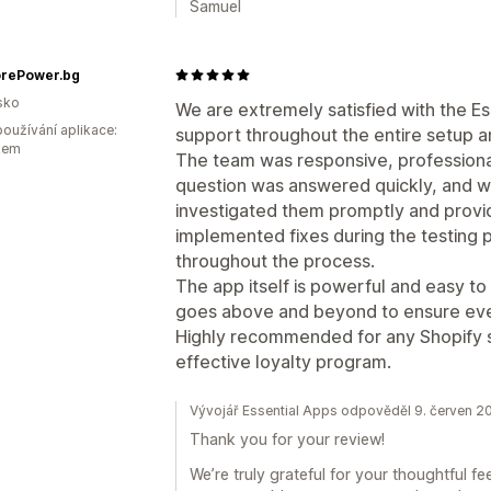
Samuel
rePower.bg
sko
We are extremely satisfied with the Es
oužívání aplikace:
support throughout the entire setup a
kem
The team was responsive, professional
question was answered quickly, and wh
investigated them promptly and provi
implemented fixes during the testing
throughout the process.
The app itself is powerful and easy to
goes above and beyond to ensure eve
Highly recommended for any Shopify st
effective loyalty program.
Vývojář Essential Apps odpověděl 9. červen 2
Thank you for your review!
We’re truly grateful for your thoughtful fe