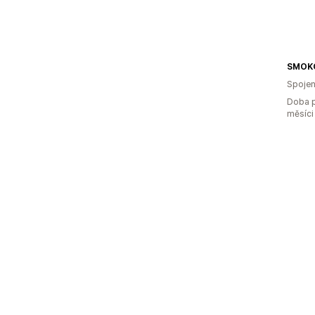
SMOKO
Spojen
Doba p
měsíci