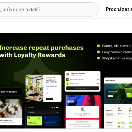
Procházet 
ie propagovaných obrázků