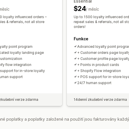
Essential
$24
 měsíc
/ měsíc
 loyalty influenced orders​ –
Up to 1500 loyalty influenced orde
les & referrals, not all store
repeat sales & referrals, not all st
orders!
Funkce
oyalty point program
Advanced loyalty point progr
cated loyalty landing page​
+ Customer orders page loyalt
 customization
+ Customer profile page loyalt
ify flow integration
+ Points in product cards
support for in-store loyalty
+ Shopify Flow integration
uman support
+ POS support for in-store loya
24/7 human support
zkušební verze zdarma
14denní zkušební verze zdarma
é poplatky a poplatky založené na použití jsou fakturovány každý