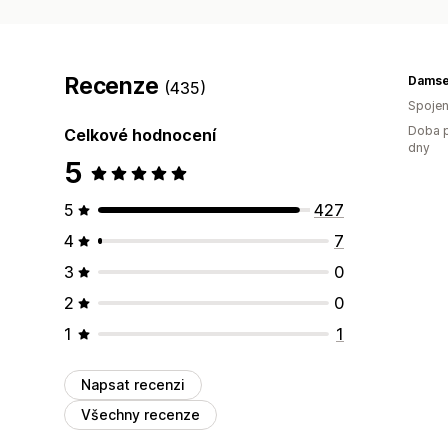
Recenze
(435)
Spojen
Doba p
Celkové hodnocení
dny
5
5
427
4
7
3
0
2
0
1
1
Napsat recenzi
Všechny recenze