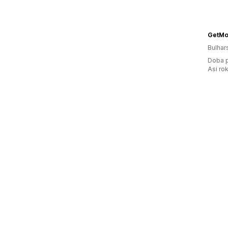
GetMo
Bulhar
Doba p
Asi ro