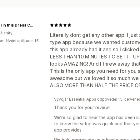
Damsel in this Dress Corsets
é státy
Literally dont get any other app. I just
oužívání aplikace: 15
type app because we wanted customer 
this app already had it and so I clicked
LESS THAN 10 MINUTES TO SET IT UP. it 
looks AMAZING! And I threw away that
This is the only app you need for you 
awesome but we loved it so much we
ALSO MORE THAN HALF THE PRICE OF
Vývojář Essential Apps odpověděl 15. červen
Thank you for your review!
We’re so glad to hear the app has been suc
to know the setup was quick and that you
app provides.
We truly appreciate your kind words, you