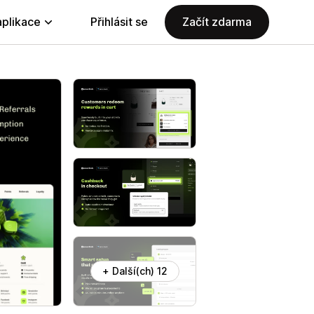
aplikace
Přihlásit se
Začít zdarma
+ Další(ch) 12