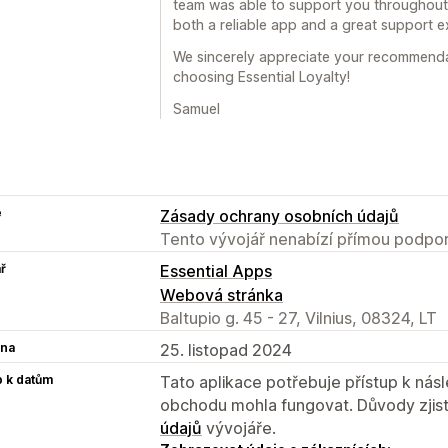
team was able to support you throughout 
both a reliable app and a great support e
We sincerely appreciate your recommenda
choosing Essential Loyalty!
Samuel
e
Zásady ochrany osobních údajů
Tento vývojář nenabízí přímou podpor
ř
Essential Apps
Webová stránka
Baltupio g. 45 - 27, Vilnius, 08324, LT
na
25. listopad 2024
p k datům
Tato aplikace potřebuje přístup k ná
obchodu mohla fungovat. Důvody zjist
údajů
vývojáře.