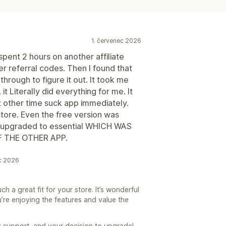
1. červenec 2026
 spent 2 hours on another affiliate
referral codes. Then I found that
 through to figure it out. It took me
Literally did everything for me. It
 other time suck app immediately.
store. Even the free version was
 upgraded to essential WHICH WAS
 THE OTHER APP.
ec 2026
h a great fit for your store. It’s wonderful
’re enjoying the features and value the
r support, and your decision to upgrade!