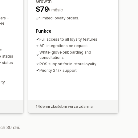
Growth
$79
/ měsíc
rs​ –
Unlimited loyalty orders​.
ore
Funkce
Full access to all loyalty features
API integrations on request
am
White-glove onboarding and
y status
consultations
y status
POS support for in-store loyalty
Priority 24/7 support
lty
14denní zkušební verze zdarma
ch 30 dní.