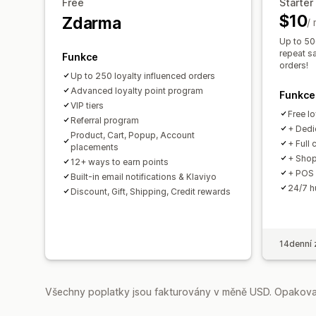
Free
Starter
$10
Zdarma
/
Up to 500
repeat sa
Funkce
orders!
Up to 250 loyalty influenced orders​
Advanced loyalty point program
Funkce
VIP tiers
Free l
Referral program
+ Dedi
Product, Cart, Popup, Account
+ Full
placements
+ Shop
12+ ways to earn points
+ POS 
Built-in email notifications & Klaviyo
24/7 h
Discount, Gift, Shipping, Credit rewards
14denní 
Všechny poplatky jsou fakturovány v měně USD. Opakovan