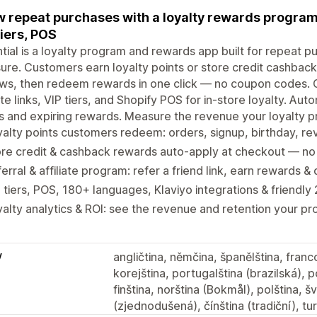
 repeat purchases with a loyalty rewards program:
tiers, POS
tial is a loyalty program and rewards app built for repeat p
re. Customers earn loyalty points or store credit cashback 
ws, then redeem rewards in one click — no coupon codes. G
iate links, VIP tiers, and Shopify POS for in-store loyalty. 
s and expiring rewards. Measure the revenue your loyalty pr
alty points customers redeem: orders, signup, birthday, rev
re credit & cashback rewards auto-apply at checkout — no
erral & affiliate program: refer a friend link, earn rewards &
 tiers, POS, 180+ languages, Klaviyo integrations & friendly
alty analytics & ROI: see the revenue and retention your p
y
angličtina, němčina, španělština, franco
korejština, portugalština (brazilská), p
finština, norština (Bokmål), polština, šv
(zjednodušená), čínština (tradiční), tu