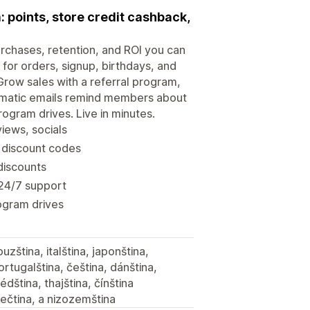
 points, store credit cashback,
urchases, retention, and ROI you can
for orders, signup, birthdays, and
row sales with a referral program,
Automatic emails remind members about
ogram drives. Live in minutes.
iews, socials
 discount codes
 discounts
 24/7 support
rogram drives
uzština, italština, japonština,
ortugalština, čeština, dánština,
édština, thajština, čínština
rečtina, a nizozemština