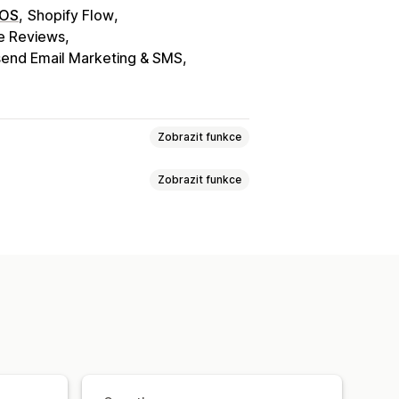
POS
Shopify Flow
e Reviews
end Email Marketing & SMS
Zobrazit funkce
Zobrazit funkce
P
Affiliate programy
Referraly
amy
Vlastní programy
ní
Paušální slevy
Sazby za dopravu
Slevy na košík
t pro obchod
Sazby za dopravu
ynamické nacenění
Vlastní slevy
xkluzivní přístup
Členské výhody
Sčítání slev
Filtrování