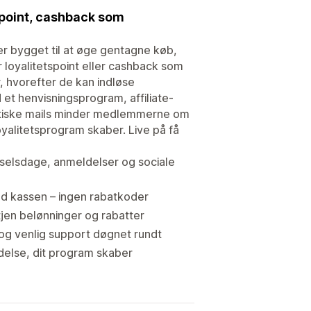
 point, cashback som
er bygget til at øge gentagne køb,
 loyalitetspoint eller cashback som
, hvorefter de kan indløse
et henvisningsprogram, affiliate-
omatiske mails minder medlemmerne om
yalitetsprogram skaber. Live på få
ødselsdage, anmeldelser og sociale
d kassen – ingen rabatkoder
ptjen belønninger og rabatter
 og venlig support døgnet rundt
delse, dit program skaber