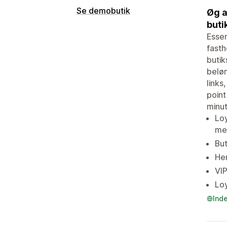
Se demobutik
Øg a
buti
Essen
fasth
butik
beløn
links
point
minut
Loy
me
But
Hen
VIP
Loy
Ind