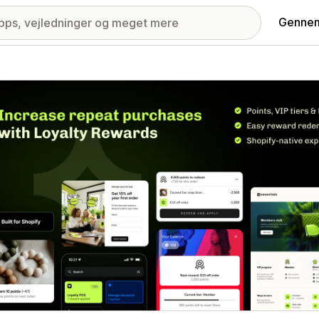
Gennem
ri med udvalgte billeder