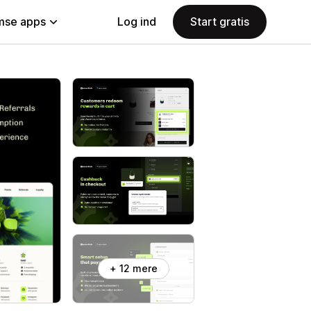
se apps
Log ind
Start gratis
+ 12 mere