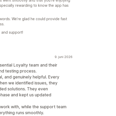
ess went smoothly and that you’re enjoying
s especially rewarding to know the app has
 words. We’re glad he could provide fast
ss.
 and support!
9. juni 2026
sential Loyalty team and their
nd testing process.
, and genuinely helpful. Every
en we identified issues, they
ded solutions. They even
 phase and kept us updated
 work with, while the support team
rything runs smoothly.