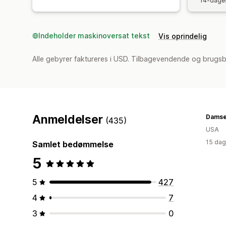
14-dages
Indeholder maskinoversat tekst
Vis oprindelig
Alle gebyrer faktureres i USD. Tilbagevendende og brugsb
Anmeldelser
(435)
USA
15 dag
Samlet bedømmelse
5
5
427
4
7
3
0