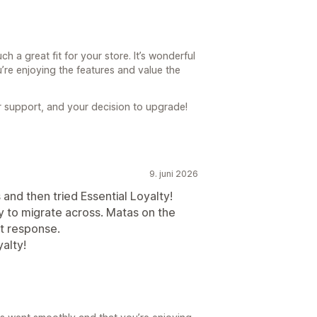
h a great fit for your store. It’s wonderful
’re enjoying the features and value the
r support, and your decision to upgrade!
9. juni 2026
and then tried Essential Loyalty!
y to migrate across. Matas on the
t response.
alty!