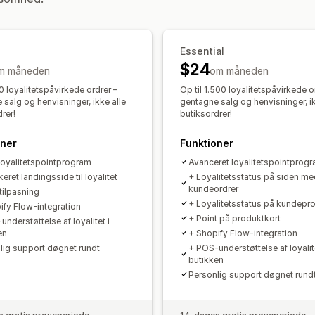
Administration af rabatter
Leveringspriser
Gratis levering
Grat
Redigeringsværktøj
Udløsere og regl
Medlemsfordele
Tilpassede belønni
Essential
$24
m måneden
om måneden
0 loyalitetspåvirkede ordrer –
Op til 1.500 loyalitetspåvirkede o
salg og henvisninger, ikke alle
gentagne salg og henvisninger, ik
rer!
butiksordrer!
oner
Funktioner
 loyalitetspointprogram
Avanceret loyalitetspointprog
eret landingsside til loyalitet
+ Loyalitetsstatus på siden me
kundeordrer
tilpasning
+ Loyalitetsstatus på kundepro
ify Flow-integration
+ Point på produktkort
nderstøttelse af loyalitet i
en
+ Shopify Flow-integration
lig support døgnet rundt
+ POS-understøttelse af loyalite
butikken
Personlig support døgnet rund