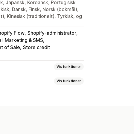
sk, Japansk, Koreansk, Portugisisk
ekkisk, Dansk, Finsk, Norsk (bokmål),
), Kinesisk (traditionelt), Tyrkisk, og
hopify Flow
Shopify-administrator
ail Marketing & SMS
nt of Sale
Store credit
Vis funktioner
Vis funktioner
er
VIP-niveauer
ste rabatter
Procentrabatter
ng
Programmer for spil
tter i indkøbskurv
inger
Dynamiske priser
gebetaling
Tilgodebeviser