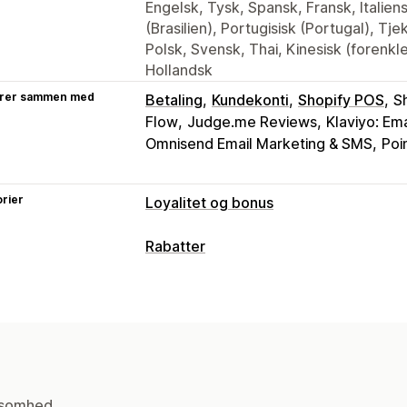
Engelsk, Tysk, Spansk, Fransk, Italien
(Brasilien), Portugisisk (Portugal), Tj
Polsk, Svensk, Thai, Kinesisk (forenklet
Hollandsk
rer sammen med
Betaling
Kundekonti
Shopify POS
S
Flow
Judge.me Reviews
Klaviyo: Em
Omnisend Email Marketing & SMS
Poi
rier
Loyalitet og bonus
Programtyper
Rabatter
Belønningsprogrammer
Medlemskab
Rabattyper
Affiliate-programmer
Henvisninger
Rabatkoder
Kuponer
Faste priser
Fa
Programmer for kontant tilbagebetali
Gratis levering
Leveringspriser
Raba
Tilpassede programmer
Rabatter ved betaling
Gaver
Belønn
Belønninger, du kan tilbyde
Tilpassede rabatter
ksomhed.
Point
Rabatter
Gaver
Kontant tilba