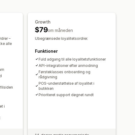
is produkter
Eksklusiv adgang
er
Kombinering af rabatter
Filtering
nger
Growth
$79
om måneden
rdrer –
Ubegrænsede loyalitetsordrer.
ke alle
Funktioner
Fuld adgang til alle loyalitetsfunktioner
API-integrationer efter anmodning
ram
Førsteklasses onboarding og
d
rådgivning
POS-understøttelse af loyalitet i
filsiden
butikken
Prioriteret support døgnet rundt
t i
t