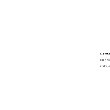
GetMo
Bulgar
Cirka 