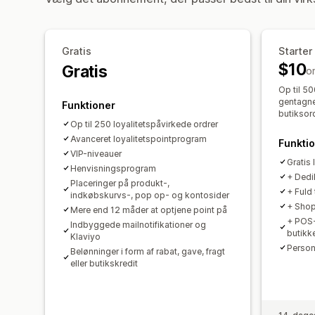
Gratis
Starter
$10
Gratis
o
Op til 50
gentagne 
Funktioner
butiksord
Op til 250 loyalitetspåvirkede ordrer
Avanceret loyalitetspointprogram
Funkti
VIP-niveauer
Gratis
Henvisningsprogram
+ Dedik
Placeringer på produkt-,
+ Fuld 
indkøbskurvs-, pop op- og kontosider
+ Shop
Mere end 12 måder at optjene point på
+ POS-u
Indbyggede mailnotifikationer og
butikk
Klaviyo
Person
Belønninger i form af rabat, gave, fragt
eller butikskredit