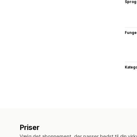
Sprog
Funge
Katego
Priser
Vælg det abonnement, der passer bedst til din vir