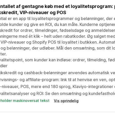
ntallet af gentagne køb med et loyalitetsprogram:
kskredit, VIP-niveauer og POS
tial er en app til loyalitetsprogrammer og belønninger, der 
olde kunder og give en ROI, du kan måle. Kunderne optjener
skredit for ordrer, tilmeldinger, fødselsdage og anmeldelser
ningerne med ét klik – helt uden rabatkoder. Øg salget med 
, VIP-niveauer og Shopify POS til loyalitet i butikken. Aut
 og belønninger, der udløber. Mål den omsætning, som dit lo
ter.
alitetspoint, som kunder kan indløse: ordrer, tilmelding, f
dier
ikskredit og cashback-belønninger anvendes automatisk ve
visnings- og affiliate-program: link til at henvise en ven, o
-niveauer, POS, mere end 180 sprog, Klaviyo-integrationer
alitetsanalyser og ROI: Se den omsætning og kundefasthol
eholder maskinoversat tekst
Vis oprindelig