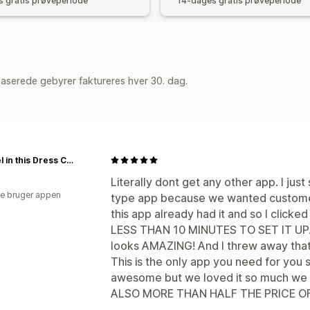
 gratis prøveperiode
14-dages gratis prøveperiode
aserede gebyrer faktureres hver 30. dag.
Damsel in this Dress Corsets
Literally dont get any other app. I just
e bruger appen
type app because we wanted customer 
this app already had it and so I clicked
LESS THAN 10 MINUTES TO SET IT UP. it 
looks AMAZING! And I threw away that
This is the only app you need for you 
awesome but we loved it so much we
ALSO MORE THAN HALF THE PRICE OF