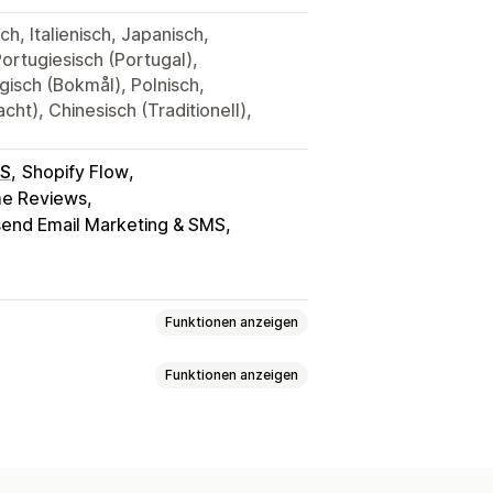
h, Italienisch, Japanisch,
Portugiesisch (Portugal),
gisch (Bokmål), Polnisch,
cht), Chinesisch (Traditionell),
OS
Shopify Flow
e Reviews
end Email Marketing & SMS
Funktionen anzeigen
Funktionen anzeigen
n
VIP-Stufen
Affiliate-Programme
e
Spiele-Programme
staltung
Pauschalrabatte
rsand
Versandtarife