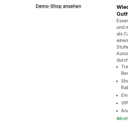
Demo-Shop ansehen
Wied
Guth
Essen
und 
als C
einem
Stufe
Autom
durc
Tre
Be
Sh
Ra
Emp
VIP
An
Ent