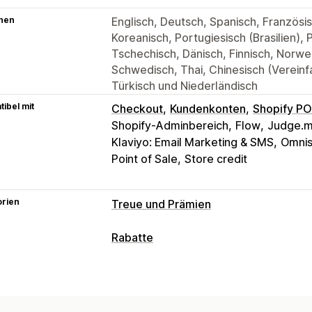
hen
Englisch, Deutsch, Spanisch, Französisc
Koreanisch, Portugiesisch (Brasilien), 
Tschechisch, Dänisch, Finnisch, Norwe
Schwedisch, Thai, Chinesisch (Vereinfa
Türkisch und Niederländisch
ibel mit
Checkout
Kundenkonten
Shopify P
Shopify-Adminbereich
Flow
Judge.m
Klaviyo: Email Marketing & SMS
Omnis
Point of Sale
Store credit
orien
Treue und Prämien
Programmtypen
Rabatte
Prämienprogramme
Mitgliedschafte
Rabatt-Typen
Empfehlungen
Cashback-Programm
Rabattcodes
Coupons
Feste Preisge
Individuelle Programme
Prozentuale Rabatte
Kostenloser Ve