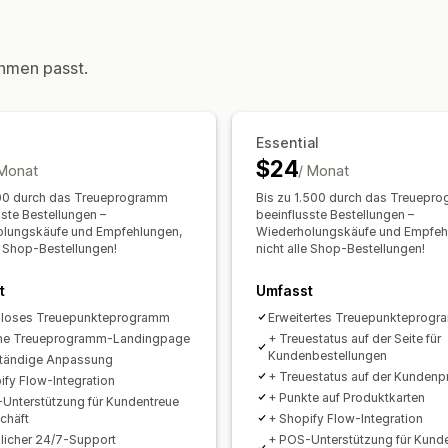
Prämien, die du anbieten kannst
Warenkorbrabatte
Checkout-Rabatt
Punkte
Rabatte
Geschenke
Cashba
Dynamische Preise
Individuelle Raba
hmen passt.
Kostenloser Versand
Kostenlose Pro
Rabatte verwalten
Vergünstigungen für Mitglieder
Indiv
Editor-Tool
Trigger und Regeln
Raba
Essential
$24
 Monat
/ Monat
00 durch das Treueprogramm
Bis zu 1.500 durch das Treuepr
sste Bestellungen –
beeinflusste Bestellungen –
lungskäufe und Empfehlungen,
Wiederholungskäufe und Empfeh
le Shop-Bestellungen!
nicht alle Shop-Bestellungen!
t
Umfasst
nloses Treuepunkteprogramm
Erweitertes Treuepunkteprog
ene Treueprogramm-Landingpage
+ Treuestatus auf der Seite für
Kundenbestellungen
ständige Anpassung
+ Treuestatus auf der Kundenpr
ify Flow-Integration
+ Punkte auf Produktkarten
Unterstützung für Kundentreue
chäft
+ Shopify Flow-Integration
licher 24/7-Support
+ POS-Unterstützung für Kund