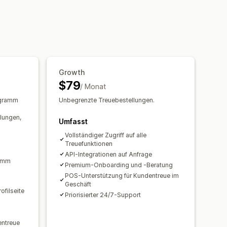
e
Geschenke
Prämien
ck
Shop-Guthaben
Versandtarife
tte
dukte
Exklusiver Zugriff
iduelle Prämien
ttstapelung
Filterung
Growth
$79
/ Monat
ogramm
Unbegrenzte Treuebestellungen.
lungen,
Umfasst
Vollständiger Zugriff auf alle
Treuefunktionen
API-Integrationen auf Anfrage
ramm
Premium-Onboarding und -Beratung
POS-Unterstützung für Kundentreue im
Geschäft
ofilseite
Priorisierter 24/7-Support
entreue