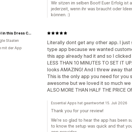
Wir sitzen im selben Boot! Euer Erfolg ist
jederzeit, wenn ihr was braucht oder Ide
können. :)
Damsel in this Dress Corsets
igte Staaten
Literally dont get any other app. I just
e mit der App
type app because we wanted customer 
this app already had it and so I clicked
LESS THAN 10 MINUTES TO SET IT UP. it 
looks AMAZING! And I threw away that
This is the only app you need for you 
awesome but we loved it so much we
ALSO MORE THAN HALF THE PRICE OF
Essential Apps hat geantwortet 15. Juli 2026
Thank you for your review!
We’re so glad to hear the app has been suc
to know the setup was quick and that you
app provides.