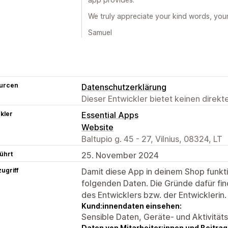
We truly appreciate your kind words, you
Samuel
urcen
Datenschutzerklärung
Dieser Entwickler bietet keinen direk
kler
Essential Apps
Website
Baltupio g. 45 - 27, Vilnius, 08324, LT
ührt
25. November 2024
ugriff
Damit diese App in deinem Shop funktio
folgenden Daten. Die Gründe dafür fin
des Entwicklers bzw. der Entwicklerin.
Kund:innendaten einsehen:
Sensible Daten, Geräte- und Aktivität
Daten von Mitarbeiter:innen und Beitra