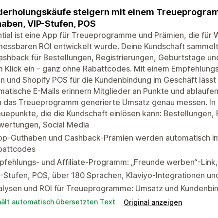
erholungskäufe steigern mit einem Treueprogram
aben, VIP-Stufen, POS
tial ist eine App für Treueprogramme und Prämien, die fü
messbaren ROI entwickelt wurde. Deine Kundschaft samme
ashback für Bestellungen, Registrierungen, Geburtstage un
 Klick ein – ganz ohne Rabattcodes. Mit einem Empfehlungs
n und Shopify POS für die Kundenbindung im Geschäft lässt 
atische E-Mails erinnern Mitglieder an Punkte und ablaufe
h das Treueprogramm generierte Umsatz genau messen. In w
uepunkte, die die Kundschaft einlösen kann: Bestellungen, 
wertungen, Social Media
op-Guthaben und Cashback-Prämien werden automatisch i
battcodes
fehlungs- und Affiliate-Programm: „Freunde werben“-Link,
-Stufen, POS, über 180 Sprachen, Klaviyo-Integrationen un
alysen und ROI für Treueprogramme: Umsatz und Kundenbi
hält automatisch übersetzten Text
Original anzeigen