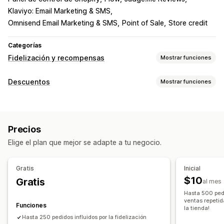
Klaviyo: Email Marketing & SMS
Omnisend Email Marketing & SMS
Point of Sale
Store credit
Categorías
Fidelización y recompensas
Mostrar funciones
Tipos de programas
Descuentos
Mostrar funciones
Programas de recompensas
Membresías
Niveles VIP
Tipos de descuentos
Programas de afiliados
Recomendaciones
Códigos de descuento
Cupones
Precios fijos
Programas de juegos
Programas personalizados
Precios
Descuentos globales
Descuentos porcentuales
Las recompensas que puedes ofrecer
Elige el plan que mejor se adapte a tu negocio.
Envío gratis
Tarifas de envío
Descuentos en el carrito
Puntos
Descuentos
Regalos
Tarifas de envío
Descuentos en la pantalla de pago
Regalos
Envío gratis
Productos gratis
Acceso exclusivo
Gratis
Inicial
Recompensas
Precios dinámicos
Beneficios para miembros
Recompensas personalizadas
$10
Gratis
al mes
Descuentos personalizados
Hasta 500 pedid
Gestión de descuentos
ventas repetida
Funciones
la tienda!
Herramienta de edición
Activadores y reglas
Hasta 250 pedidos influidos por la fidelización