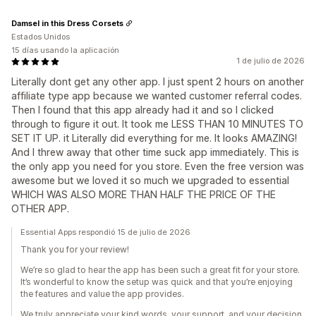
Damsel in this Dress Corsets
Estados Unidos
15 días usando la aplicación
1 de julio de 2026
Literally dont get any other app. I just spent 2 hours on another
affiliate type app because we wanted customer referral codes.
Then I found that this app already had it and so I clicked
through to figure it out. It took me LESS THAN 10 MINUTES TO
SET IT UP. it Literally did everything for me. It looks AMAZING!
And I threw away that other time suck app immediately. This is
the only app you need for you store. Even the free version was
awesome but we loved it so much we upgraded to essential
WHICH WAS ALSO MORE THAN HALF THE PRICE OF THE
OTHER APP.
Essential Apps respondió 15 de julio de 2026
Thank you for your review!
We’re so glad to hear the app has been such a great fit for your store.
It’s wonderful to know the setup was quick and that you’re enjoying
the features and value the app provides.
We truly appreciate your kind words, your support, and your decision