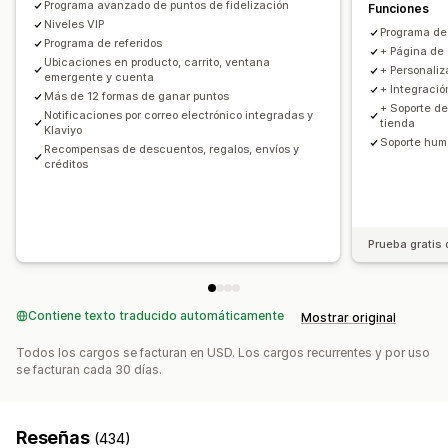
Descuentos por pila
Programa avanzado de puntos de fidelización
Filtros
Funciones
Niveles VIP
Programa de 
Programa de referidos
+ Página de 
Ubicaciones en producto, carrito, ventana
+ Personali
emergente y cuenta
+ Integració
Más de 12 formas de ganar puntos
+ Soporte de
Notificaciones por correo electrónico integradas y
tienda
Klaviyo
Soporte hum
Recompensas de descuentos, regalos, envíos y
créditos
Prueba gratis 
Contiene texto traducido automáticamente
Mostrar original
Todos los cargos se facturan en USD. Los cargos recurrentes y por uso
se facturan cada 30 días.
Reseñas
(434)