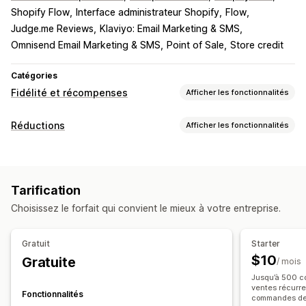
Shopify Flow
Interface administrateur Shopify
Flow
Judge.me Reviews
Klaviyo: Email Marketing & SMS
Omnisend Email Marketing & SMS
Point of Sale
Store credit
Catégories
Fidélité et récompenses
Afficher les fonctionnalités
Types de programmes
Réductions
Afficher les fonctionnalités
Programmes de récompenses
Adhésions
Niveaux VIP
Types de réductions
Programmes d’affiliation
Parrainages
Codes de réduction
Coupons
Tarification fixe
Programmes de remises en espèces
Programmes de jeux
Tarification
Réductions forfaitaires
Réductions en pourcentage
Programmes personnalisés
Choisissez le forfait qui convient le mieux à votre entreprise.
Expédition gratuite
Frais d’expédition
Récompenses que vous pouvez offrir
Réductions sur le panier
Réductions au paiement
Points
Réductions
Cadeaux
Remises en espèces
Gratuit
Starter
Cadeaux
Récompenses
Tarification dynamique
Crédits en magasin
Frais d’expédition
Expédition gratuite
$10
Gratuite
/ mois
Réductions personnalisées
Produits gratuits
Accès en exclusivité
Jusqu’à 500 co
Gestion des réductions
ventes récurre
Avantages pour les abonnés
Récompenses personnalisées
Fonctionnalités
commandes de 