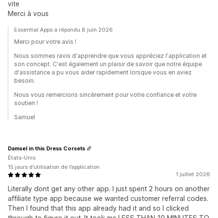
vite
Merci à vous
Essential Apps a répondu 8 juin 2026
Merci pour votre avis !
Nous sommes ravis d'apprendre que vous appréciez l'application et
son concept. C'est également un plaisir de savoir que notre équipe
d'assistance a pu vous aider rapidement lorsque vous en aviez
besoin.
Nous vous remercions sincèrement pour votre confiance et votre
soutien !
Samuel
Damsel in this Dress Corsets
États-Unis
15 jours d’utilisation de l’application
1 juillet 2026
Literally dont get any other app. I just spent 2 hours on another
affiliate type app because we wanted customer referral codes.
Then I found that this app already had it and so I clicked
through to figure it out. It took me LESS THAN 10 MINUTES TO