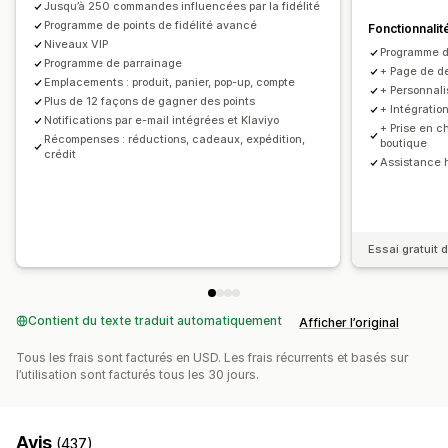
Outil d’édition
Déclencheurs et règles
Jusqu’à 250 commandes influencées par la fidélité
Cumul des réductions
Programme de points de fidélité avancé
Filtrage
Fonctionnalit
Niveaux VIP
Programme de
Programme de parrainage
+ Page de de
Emplacements : produit, panier, pop-up, compte
+ Personnali
Plus de 12 façons de gagner des points
+ Intégratio
Notifications par e-mail intégrées et Klaviyo
+ Prise en c
Récompenses : réductions, cadeaux, expédition,
boutique
crédit
Assistance 
Essai gratuit d
Contient du texte traduit automatiquement
Afficher l’original
Tous les frais sont facturés en USD. Les frais récurrents et basés sur
l’utilisation sont facturés tous les 30 jours.
Avis
(437)