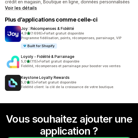
crédit en magasin, Boutique en ligne, données personnalisées
Voir les détails
Plus d’applications comme celle-ci
Joy : Récompenses & Fidélité
étoile(s) sur 5
4,9
(1 698)
•
Forfait gratuit disponible
1698 avis au total
Programme fidélisation, points, récompenses, parrainage, VIP
Built for Shopify
Loyoly ‑ Fidélité & Parrainage
étoile(s) sur 5
5,0
(115)
•
Forfait gratuit disponible
115 avis au total
Fidélité, récompenses et parrainage pour booster vos ventes
Keystone Loyalty Rewards
étoile(s) sur 5
5,0
(5)
•
Forfait gratuit disponible
5 avis au total
Fidélité client: la clé de la croissance de votre boutique.
Vous souhaitez ajouter une
application ?