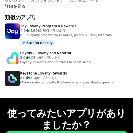
クレジット、 オンラインストア、 カスタムデータ
詳細を見る
類似のアプリ
Joy Loyalty Program & Rewards
5つ星中
4.9
(1,698)
•
無料プランあり
合計レビュー数：1698件
Build loyalty program w/ rewards, points, VIP tier, referrals
Built for Shopify
Loyoly ‑ Loyalty and Referral
5つ星中
5.0
(115)
•
無料プランあり
合計レビュー数：115件
Loyalty, rewards and referrals to boost sales
Keystone Loyalty Rewards
5つ星中
5.0
(5)
•
無料プランあり
合計レビュー数：5件
Make customer loyalty the keystone of your store's growth.
使ってみたいアプリがあり
ましたか？