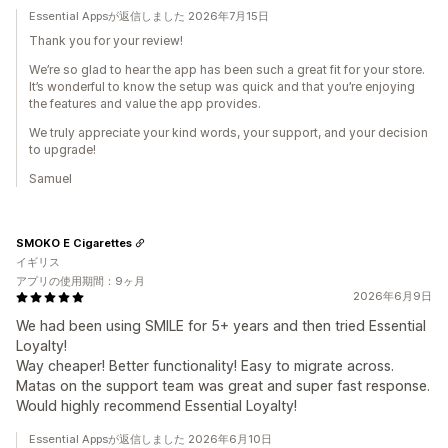
Essential Appsが返信しました 2026年7月15日
Thank you for your review!
We’re so glad to hear the app has been such a great fit for your store.
It’s wonderful to know the setup was quick and that you’re enjoying
the features and value the app provides.
We truly appreciate your kind words, your support, and your decision
to upgrade!
Samuel
SMOKO E Cigarettes
イギリス
アプリの使用期間：9ヶ月
2026年6月9日
We had been using SMILE for 5+ years and then tried Essential
Loyalty!
Way cheaper! Better functionality! Easy to migrate across.
Matas on the support team was great and super fast response.
Would highly recommend Essential Loyalty!
Essential Appsが返信しました 2026年6月10日