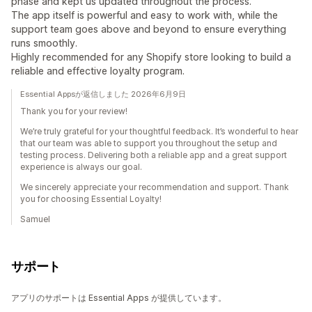
phase and kept us updated throughout the process.
The app itself is powerful and easy to work with, while the
support team goes above and beyond to ensure everything
runs smoothly.
Highly recommended for any Shopify store looking to build a
reliable and effective loyalty program.
Essential Appsが返信しました 2026年6月9日
Thank you for your review!
We’re truly grateful for your thoughtful feedback. It’s wonderful to hear
that our team was able to support you throughout the setup and
testing process. Delivering both a reliable app and a great support
experience is always our goal.
We sincerely appreciate your recommendation and support. Thank
you for choosing Essential Loyalty!
Samuel
サポート
アプリのサポートは Essential Apps が提供しています。