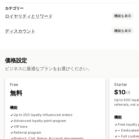
カテゴリー
ロイヤリティとリワード
機能を表示
プログラムの種類
ディスカウント
機能を表示
リワードプログラム
メンバーシップ
VIP階層
ディスカウントの種類
アフィリエイトプログラム
紹介
キャッシュバックプログラム
クーポンコード
クーポン
固定価格設定
一律割引
ゲームプログラム
カスタムプログラム
価格設定
割引率によるディスカウント
無料配送
配送料
提供可能なリワード
ビジネスに最適なプランをお選びください。
カートディスカウント
チェックアウトディスカウント
ギフト
ポイント
ディスカウント
ギフト
キャッシュバック
リワード
動的価格設定
カスタムディスカウント
ストアクレジット
配送料
無料配送
無料商品
限定アクセス
Free
Starter
ディスカウント管理
メンバーシップ特典
カスタムリワード
$10
無料
/月
編集ツール
トリガーとルール
ディスカウントの組み合わせ
Up to 500 loyal
絞り込み
referrals, not a
機能
Up to 250 loyalty influenced orders​
機能
Advanced loyalty point program
Free loyalty
VIP tiers
+ Dedicated 
Referral program
+ Full custo
Product, Cart, Popup, Account placements