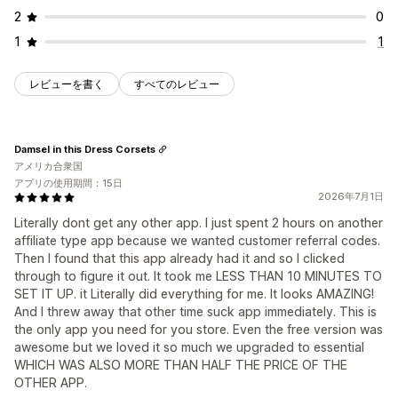
2
0
1
1
レビューを書く
すべてのレビュー
Damsel in this Dress Corsets
アメリカ合衆国
アプリの使用期間：15日
2026年7月1日
Literally dont get any other app. I just spent 2 hours on another
affiliate type app because we wanted customer referral codes.
Then I found that this app already had it and so I clicked
through to figure it out. It took me LESS THAN 10 MINUTES TO
SET IT UP. it Literally did everything for me. It looks AMAZING!
And I threw away that other time suck app immediately. This is
the only app you need for you store. Even the free version was
awesome but we loved it so much we upgraded to essential
WHICH WAS ALSO MORE THAN HALF THE PRICE OF THE
OTHER APP.