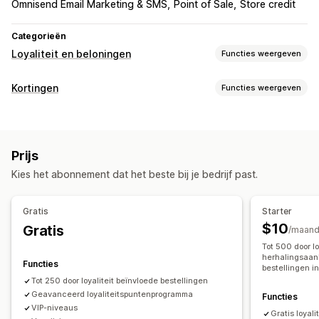
Omnisend Email Marketing & SMS
Point of Sale
Store credit
Categorieën
Loyaliteit en beloningen
Functies weergeven
Soorten programma's
Kortingen
Functies weergeven
Beloningsprogramma's
Lidmaatschappen
VIP-niveaus
Soorten kortingen
Affiliateprogramma's
Referrals
Spelprogramma's
Kortingscodes
Coupons
Vaste prijzen
Programma's op maat
Prijs
Forfaitaire kortingen
Percentagekortingen
Beloningen die je kunt aanbieden
Kies het abonnement dat het beste bij je bedrijf past.
Gratis verzending
Verzendtarieven
Punten
Kortingen
Cadeaus
Verzendtarieven
Winkelwagenkortingen
Kortingen bij de checkout
Gratis verzending
Gratis producten
Exclusieve toegang
Gratis
Starter
Cadeaus
Beloningen
Dynamische prijzen
Lidmaatschapsvoordelen
Beloningen op maat
$10
Gratis
/maan
Aangepaste kortingen
Tot 500 door lo
Kortingen beheren
herhalingsaank
Functies
bestellingen i
Bewerkingstool
Triggers en regels
Korting stapelen
Tot 250 door loyaliteit beïnvloede bestellingen
Filteren
Geavanceerd loyaliteitspuntenprogramma
Functies
VIP-niveaus
Gratis loyal