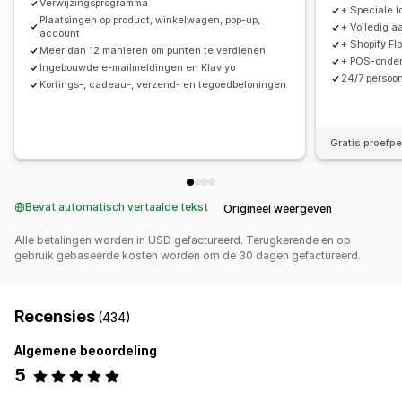
Verwijzingsprogramma
+ Speciale l
Plaatsingen op product, winkelwagen, pop-up,
+ Volledig 
account
+ Shopify Fl
Meer dan 12 manieren om punten te verdienen
+ POS-onders
Ingebouwde e-mailmeldingen en Klaviyo
24/7 persoon
Kortings-, cadeau-, verzend- en tegoedbeloningen
Gratis proefp
Bevat automatisch vertaalde tekst
Origineel weergeven
Alle betalingen worden in USD gefactureerd. Terugkerende en op
gebruik gebaseerde kosten worden om de 30 dagen gefactureerd.
Recensies
(434)
Algemene beoordeling
5