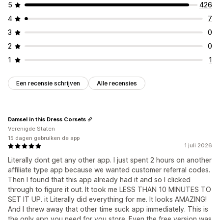
5
426
4
7
3
0
2
0
1
1
Een recensie schrijven
Alle recensies
Damsel in this Dress Corsets
Verenigde Staten
15 dagen gebruiken de app
1 juli 2026
Literally dont get any other app. I just spent 2 hours on another
affiliate type app because we wanted customer referral codes.
Then I found that this app already had it and so I clicked
through to figure it out. It took me LESS THAN 10 MINUTES TO
SET IT UP. it Literally did everything for me. It looks AMAZING!
And I threw away that other time suck app immediately. This is
the only app you need for you store. Even the free version was