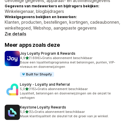
Gevoelige gegevens, apparaat- en activiteitsgegevens
Gegevens van medewerkers en bijdragers bekijken:
Winkeleigenaar, blogbijdragers
Winkelgegevens bekijken en bewerken:
Klanten, producten, bestellingen, kortingen, cadeaubonnen,
winkeltegoed, Webshop, aangepaste gegevens
Zie details
Meer apps zoals deze
Joy Loyalty Program & Rewards
van 5 sterren
4,9
(1.696)
•
Gratis abonnement beschikbaar
1696 recensies in totaal
Bouw een loyaliteitsprogramma met beloningen, punten, VIP-
niveaus en doorverwijzingen
Built for Shopify
Loyoly ‑ Loyalty and Referral
van 5 sterren
5,0
(115)
•
Gratis abonnement beschikbaar
115 recensies in totaal
Loyaliteit, beloningen en doorverwijzingen om de omzet te
verhogen
Keystone Loyalty Rewards
van 5 sterren
5,0
(5)
•
Gratis abonnement beschikbaar
5 recensies in totaal
Maak klantloyaliteit de sleutel tot de groei van je winkel.