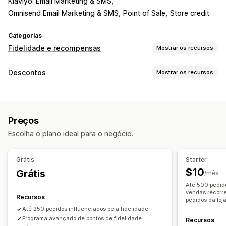
Klaviyo: Email Marketing & SMS
Omnisend Email Marketing & SMS
Point of Sale
Store credit
Categorias
Fidelidade e recompensas
Mostrar os recursos
Tipos de programas
Descontos
Mostrar os recursos
Programas de recompensas
Para membros
Níveis VIP
Tipos de descontos
Programas de Afiliados
Indicações
Códigos de desconto
Cupons
Preços fixos
Programas de cashback
Programas de jogos
Preços
Descontos fixos
Descontos percentuais
Frete grátis
Programas personalizados
Escolha o plano ideal para o negócio.
Taxas de frete
Descontos de carrinho
Recompensas que você pode oferecer
Descontos no checkout
Presentes
Recompensas
Pontos
Descontos
Presentes
Cashback
Crédito na loja
Grátis
Starter
Preços dinâmicos
Descontos personalizados
Taxas de frete
Frete grátis
Produtos grátis
$10
Grátis
/mês
Gerenciamento de descontos
Acesso exclusivo
Vantagens para membros
Até 500 pedido
Ferramenta de edição
Acionadores e regras
vendas recorre
Recompensas personalizadas
Recursos
pedidos da loja
Agrupamento de descontos
Filtragem
Até 250 pedidos influenciados pela fidelidade
Programa avançado de pontos de fidelidade
Recursos