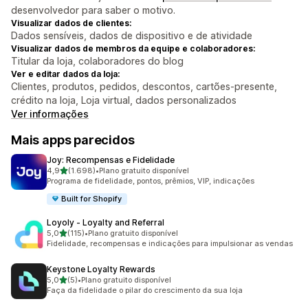
desenvolvedor para saber o motivo.
Visualizar dados de clientes:
Dados sensíveis, dados de dispositivo e de atividade
Visualizar dados de membros da equipe e colaboradores:
Titular da loja, colaboradores do blog
Ver e editar dados da loja:
Clientes, produtos, pedidos, descontos, cartões-presente,
crédito na loja, Loja virtual, dados personalizados
Ver informações
Mais apps parecidos
Joy: Recompensas e Fidelidade
de 5 estrelas
4,9
(1.698)
•
Plano gratuito disponível
1698 avaliações ao todo
Programa de fidelidade, pontos, prêmios, VIP, indicações
Built for Shopify
Loyoly ‑ Loyalty and Referral
de 5 estrelas
5,0
(115)
•
Plano gratuito disponível
115 avaliações ao todo
Fidelidade, recompensas e indicações para impulsionar as vendas
Keystone Loyalty Rewards
de 5 estrelas
5,0
(5)
•
Plano gratuito disponível
5 avaliações ao todo
Faça da fidelidade o pilar do crescimento da sua loja