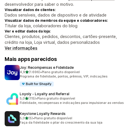
desenvolvedor para saber o motivo.
Visualizar dados de clientes:
Dados sensíveis, dados de dispositivo e de atividade
Visualizar dados de membros da equipe e colaboradores:
Titular da loja, colaboradores do blog
Ver e editar dados da loja:
Clientes, produtos, pedidos, descontos, cartões-presente,
crédito na loja, Loja virtual, dados personalizados
Ver informações
Mais apps parecidos
Joy: Recompensas e Fidelidade
de 5 estrelas
4,9
(1.696)
•
Plano gratuito disponível
1696 avaliações ao todo
Programa de fidelidade, pontos, prêmios, VIP, indicações
Built for Shopify
Loyoly ‑ Loyalty and Referral
de 5 estrelas
5,0
(115)
•
Plano gratuito disponível
115 avaliações ao todo
Fidelidade, recompensas e indicações para impulsionar as vendas
Keystone Loyalty Rewards
de 5 estrelas
5,0
(5)
•
Plano gratuito disponível
5 avaliações ao todo
Faça da fidelidade o pilar do crescimento da sua loja