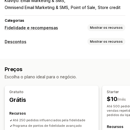
Klaviyo: Email Marketing & SMS
Omnisend Email Marketing & SMS
Point of Sale
Store credit
Categorias
Fidelidade e recompensas
Mostrar os recursos
Tipos de programas
Descontos
Mostrar os recursos
Programas de recompensas
Para membros
Níveis VIP
Tipos de descontos
Programas de Afiliados
Indicações
Programas de jogos
Códigos de desconto
Cupons
Preços fixos
Programas personalizados
Preços
Descontos fixos
Descontos percentuais
Frete grátis
Recompensas que você pode oferecer
Escolha o plano ideal para o negócio.
Taxas de frete
Descontos de carrinho
Pontos
Descontos
Presentes
Taxas de frete
Descontos no checkout
Presentes
Recompensas
Frete grátis
Produtos grátis
Acesso exclusivo
Gratuito
Starter
Preços dinâmicos
Descontos personalizados
Vantagens para membros
Recompensas personalizadas
$10
Grátis
/mês
Gerenciamento de descontos
Até 500 pedido
Ferramenta de edição
Acionadores e regras
vendas repetid
Recursos
pedidos da loja
Agrupamento de descontos
Filtragem
Até 250 pedidos influenciados pela fidelidade
Programa de pontos de fidelidade avançado
Recursos