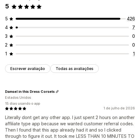
5
5
426
4
7
3
0
2
0
1
1
Escrever avaliação
Todas as avaliações
Damsel in this Dress Corsets
Estados Unidos
15 dias usando o app
1 de julho de 2026
Literally dont get any other app. I just spent 2 hours on another
affiliate type app because we wanted customer referral codes.
Then I found that this app already had it and so I clicked
through to figure it out. It took me LESS THAN 10 MINUTES TO