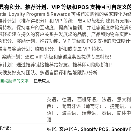
具有积分、推荐计划、VIP 等级和 POS 支持且可自定
ential Loyalty Program & Rewards 可将首次购物
推荐计划（推荐得积分）和 VIP 等级，您可以轻松创建具有无
特权，保持客户的互动度，提高销售额，并让忠诚度体验充满乐趣。Essent
够轻松建立持久的客户关系并发展您的品牌。产品和购物车页面中
含积分、奖励计划、推荐功能、VIP 等级和 POS 支持的忠诚度
诚度与奖励计划：赚取积分、折扣或专属 VIP 特权。
IP 奖励计划：通过 VIP 等级和忠诚度奖励提供专属特权！
荐计划：通过推荐链接推荐给好友。推荐即可赚取折扣！
天候友好支持团队、多语言翻译和智能跟踪/分析
自动翻译的文本
显示原文
英语， 德语， 西班牙语， 法语， 意大
西）， 葡萄牙语（葡萄牙）， 捷克语，
语）， 波兰语， 瑞典语， 泰语， 简体
语
下产品：
结账
客户账户
Shopify POS
Shopify 