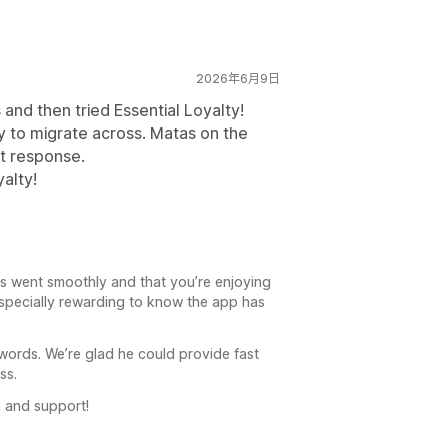
2026年6月9日
and then tried Essential Loyalty!
y to migrate across. Matas on the
t response.
alty!
ess went smoothly and that you’re enjoying
s especially rewarding to know the app has
 words. We’re glad he could provide fast
ss.
 and support!