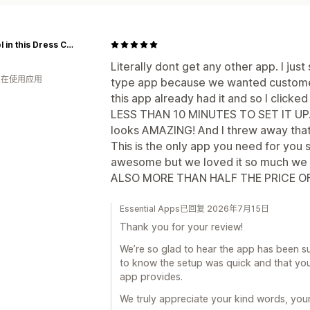
Damsel in this Dress Corsets
Literally dont get any other app. I just
 人在使用应用
type app because we wanted customer 
this app already had it and so I clicked
LESS THAN 10 MINUTES TO SET IT UP. it 
looks AMAZING! And I threw away that
This is the only app you need for you 
awesome but we loved it so much we
ALSO MORE THAN HALF THE PRICE OF
Essential Apps已回复 2026年7月15日
Thank you for your review!
We’re so glad to hear the app has been suc
to know the setup was quick and that you
app provides.
We truly appreciate your kind words, you