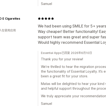
Samuel
 E Cigarettes
We had been using SMILE for 5+ years 
 人在使用应用
Way cheaper! Better functionality! Eas
support team was great and super fas
Would highly recommend Essential Loy
Essential Apps已回复 2026年6月10日
Thank you for your review!
We’re thrilled to hear the migration proc
the functionality of Essential Loyalty. It’
been a great fit for your store.
Matas will be delighted to hear your kind
and helpful support throughout the proce
We truly appreciate your recommendation
Samuel