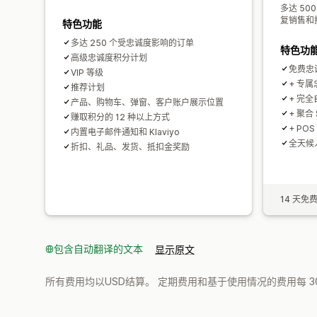
多达 50
复销售和
特色功能
多达 250 个受忠诚度影响的订单
特色功
高级忠诚度积分计划
免费忠
VIP 等级
+ 专
推荐计划
+ 完
产品、购物车、弹窗、客户账户展示位置
+ 聚合 
赚取积分的 12 种以上方式
+ PO
内置电子邮件通知和 Klaviyo
全天候
折扣、礼品、发货、抵扣金奖励
14 天免
包含自动翻译的文本
显示原文
所有费用均以USD结算。 定期费用和基于使用情况的费用每 3