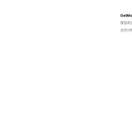
GetMo
保加利
大约1