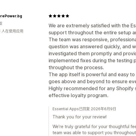
rePower.bg
亚
We are extremely satisfied with the Es
年 人在使用应用
support throughout the entire setup a
The team was responsive, professional
question was answered quickly, and wh
investigated them promptly and provi
implemented fixes during the testing
throughout the process.
The app itself is powerful and easy to
goes above and beyond to ensure eve
Highly recommended for any Shopify st
effective loyalty program.
Essential Apps已回复 2026年6月9日
Thank you for your review!
We’re truly grateful for your thoughtful fe
team was able to support you throughout 