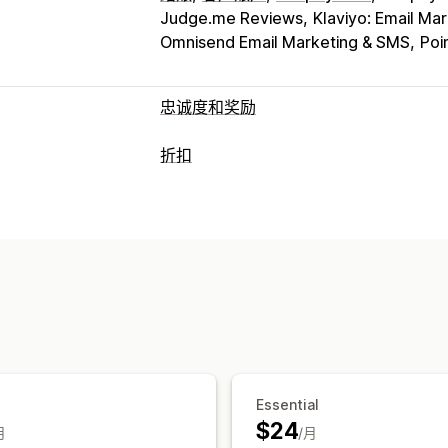
Judge.me Reviews
Klaviyo: Email Ma
Omnisend Email Marketing & SMS
Poi
忠诚度和奖励
计划类型
折扣
奖励计划
会员资格
VIP 层级
联盟计划
折扣类型
您可以提供的奖励
折扣码
优惠券
固定定价
固定折扣
百
积分
折扣
礼品
运费
免运费
免费产
结账折扣
礼品
奖励
动态定价
自定义
运费折扣
编辑器工具
触发器和规则
折扣叠加
筛
Essential
$24
月
/月