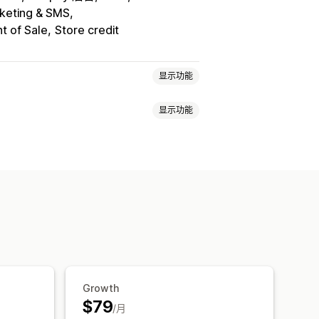
rketing & SMS
nt of Sale
Store credit
显示功能
显示功能
推荐
游戏计划
自定义计划
分比折扣
免运费
运费
购物车折扣
品
专属体验
会员额外权益
自定义奖励
折扣
选
Growth
$79
/月