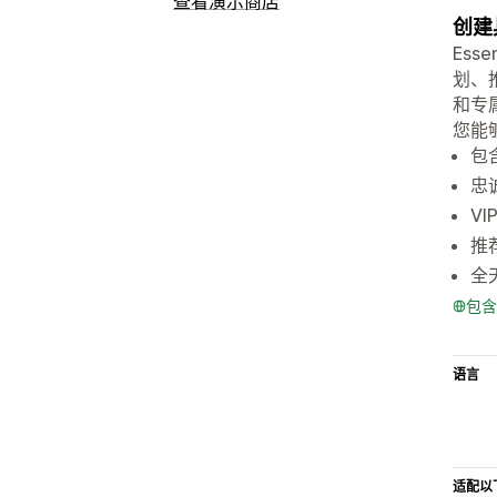
查看演示商店
创建
Ess
划、
和专属
您能
包
忠
V
推
全
包含
语言
适配以