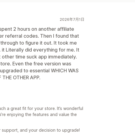
2026年7月1日
 spent 2 hours on another affiliate
referral codes. Then I found that
 through to figure it out. It took me
Literally did everything for me. It
 other time suck app immediately.
store. Even the free version was
 upgraded to essential WHICH WAS
 THE OTHER APP.
h a great fit for your store. It’s wonderful
’re enjoying the features and value the
r support, and your decision to upgrade!