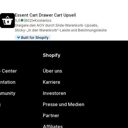
Essent Cart Drawer Cart Upsell
von 5 Sternen
5,0
(802)
•
Kostenlos
802 Rezensionen insgesamt
Steigere den AOV durch Slide-Warenkorb-Upsells,
Sticky-„In den Warenkorb“-Leiste und Belohnungsleiste
Built for Shopify
Shopify
p Center
Über uns
ntation
Karriere
mmunity
Investoren
g
Presse und Medien
Partner
Affiliates