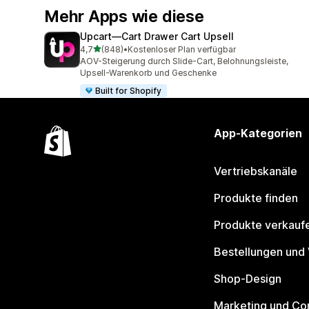
Mehr Apps wie diese
Upcart—Cart Drawer Cart Upsell
von 5 Sternen
4,7
(848)
•
Kostenloser Plan verfügbar
848 Rezensionen insgesamt
AOV-Steigerung durch Slide-Cart, Belohnungsleiste,
Upsell-Warenkorb und Geschenke
Built for Shopify
App-Kategorien
Vertriebskanäle
Produkte finden
Produkte verkauf
Bestellungen und
Shop-Design
Marketing und Co