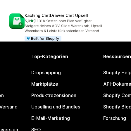
Kaching CartDrawer Cart Upsell
von 5 Sternen
5,0
(1.131)
•
Kostenloser Plan verfügbar
1131 Rezensionen insgesamt
Steigere deinen AOV: Slide-Warenkorb, Upsell-
Warenkorb & Leiste für kostenlosen Versand
Built for Shopify
Top-Kategorien
Ressourcen
Dropshipping
Shopify Hel
Marktplätze
API-Dokume
en
Produktrezensionen
Shopify Co
 Versand
Upselling und Bundles
Shopify Blo
E-Mail-Marketing
Forschung
nversion
SEO