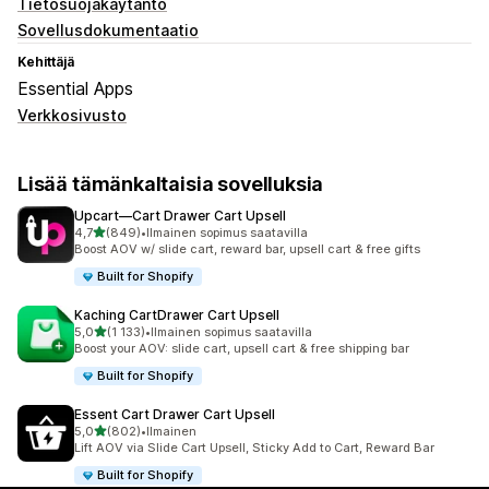
Tietosuojakäytäntö
Sovellusdokumentaatio
Kehittäjä
Essential Apps
Verkkosivusto
Lisää tämänkaltaisia sovelluksia
Upcart—Cart Drawer Cart Upsell
/ 5 tähteä
4,7
(849)
•
Ilmainen sopimus saatavilla
849 arvostelua yhteensä
Boost AOV w/ slide cart, reward bar, upsell cart & free gifts
Built for Shopify
Kaching CartDrawer Cart Upsell
/ 5 tähteä
5,0
(1 133)
•
Ilmainen sopimus saatavilla
1133 arvostelua yhteensä
Boost your AOV: slide cart, upsell cart & free shipping bar
Built for Shopify
Essent Cart Drawer Cart Upsell
/ 5 tähteä
5,0
(802)
•
Ilmainen
802 arvostelua yhteensä
Lift AOV via Slide Cart Upsell, Sticky Add to Cart, Reward Bar
Built for Shopify