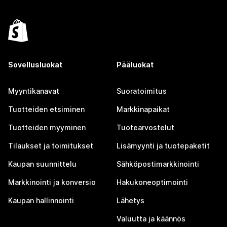
Sovellusluokat
Pääluokat
Myyntikanavat
Suoratoimitus
Tuotteiden etsiminen
Markkinapaikat
Tuotteiden myyminen
Tuotearvostelut
Tilaukset ja toimitukset
Lisämyynti ja tuotepaketit
Kaupan suunnittelu
Sähköpostimarkkinointi
Markkinointi ja konversio
Hakukoneoptimointi
Kaupan hallinnointi
Lähetys
Valuutta ja käännös