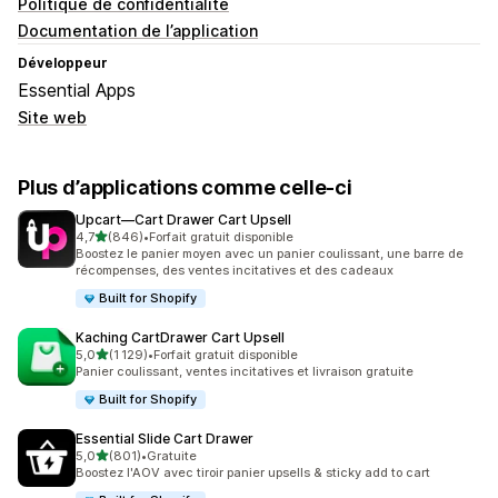
Politique de confidentialité
Documentation de l’application
Développeur
Essential Apps
Site web
Plus d’applications comme celle-ci
Upcart—Cart Drawer Cart Upsell
étoile(s) sur 5
4,7
(846)
•
Forfait gratuit disponible
846 avis au total
Boostez le panier moyen avec un panier coulissant, une barre de
récompenses, des ventes incitatives et des cadeaux
Built for Shopify
Kaching CartDrawer Cart Upsell
étoile(s) sur 5
5,0
(1 129)
•
Forfait gratuit disponible
1129 avis au total
Panier coulissant, ventes incitatives et livraison gratuite
Built for Shopify
Essential Slide Cart Drawer
étoile(s) sur 5
5,0
(801)
•
Gratuite
801 avis au total
Boostez l'AOV avec tiroir panier upsells & sticky add to cart