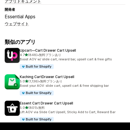
アプリドキュメント
開発者
Essential Apps
ウェブサイト
類似のアプリ
Upcart—Cart Drawer Cart Upsell
5つ星中
4.7
(848)
•
無料プランあり
合計レビュー数：848件
Boost AOV w/ slide cart, reward bar, upsell cart & free gifts
Built for Shopify
Kaching CartDrawer Cart Upsell
5つ星中
5.0
(1,136)
•
無料プランあり
合計レビュー数：1136件
Boost your AOV: slide cart, upsell cart & free shipping bar
Built for Shopify
Essent Cart Drawer Cart Upsell
5つ星中
5.0
(801)
•
無料
合計レビュー数：801件
Lift AOV via Slide Cart Upsell, Sticky Add to Cart, Reward Bar
Built for Shopify