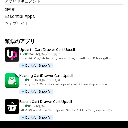
アプリドキュメント
開発者
Essential Apps
ウェブサイト
類似のアプリ
Upcart—Cart Drawer Cart Upsell
5つ星中
4.7
(848)
•
無料プランあり
合計レビュー数：848件
Boost AOV w/ slide cart, reward bar, upsell cart & free gifts
Built for Shopify
Kaching CartDrawer Cart Upsell
5つ星中
5.0
(1,131)
•
無料プランあり
合計レビュー数：1131件
Boost your AOV: slide cart, upsell cart & free shipping bar
Built for Shopify
Essent Cart Drawer Cart Upsell
5つ星中
5.0
(802)
•
無料
合計レビュー数：802件
Lift AOV via Slide Cart Upsell, Sticky Add to Cart, Reward Bar
Built for Shopify