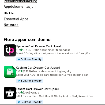
Personvernerklæring
Appdokumentasjon
Utvikler
Essential Apps
Nettsted
Flere apper som denne
Upcart—Cart Drawer Cart Upsell
av 5 stjerner
4,7
(846)
•
Gratis abonnement tilgjengelig
Totalt 846 omtaler
Boost AOV w/ slide cart, reward bar, upsell cart & free gifts
Built for Shopify
Kaching CartDrawer Cart Upsell
av 5 stjerner
5,0
(1 127)
•
Gratis abonnement tilgjengelig
Totalt 1127 omtaler
Boost your AOV: slide cart, upsell cart & free shipping bar
Built for Shopify
Essent Cart Drawer Cart Upsell
av 5 stjerner
5,0
(790)
•
Gratis
Totalt 790 omtaler
Lift AOV via Slide Cart Upsell, Sticky Add to Cart, Reward Bar
Built for Shopify