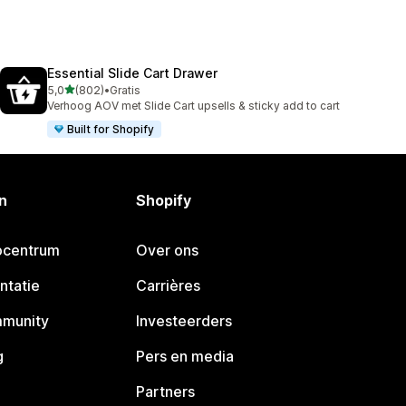
Essential Slide Cart Drawer
van 5 sterren
5,0
(802)
•
Gratis
802 recensies in totaal
Verhoog AOV met Slide Cart upsells & sticky add to cart
Built for Shopify
n
Shopify
pcentrum
Over ons
ntatie
Carrières
mmunity
Investeerders
g
Pers en media
Partners