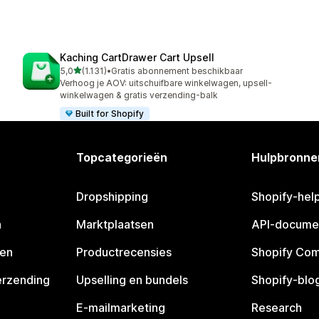
Kaching CartDrawer Cart Upsell
van 5 sterren
5,0
(1.131)
•
Gratis abonnement beschikbaar
1131 recensies in totaal
Verhoog je AOV: uitschuifbare winkelwagen, upsell-
winkelwagen & gratis verzending-balk
Built for Shopify
Topcategorieën
Hulpbronne
Dropshipping
Shopify-hel
n
Marktplaatsen
API-docume
pen
Productrecensies
Shopify Co
erzending
Upselling en bundels
Shopify-blo
E-mailmarketing
Research