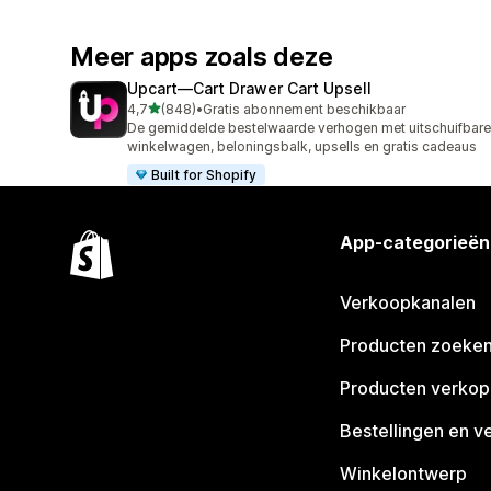
Meer apps zoals deze
Upcart—Cart Drawer Cart Upsell
van 5 sterren
4,7
(848)
•
Gratis abonnement beschikbaar
848 recensies in totaal
De gemiddelde bestelwaarde verhogen met uitschuifbare
winkelwagen, beloningsbalk, upsells en gratis cadeaus
Built for Shopify
App-categorieën
Verkoopkanalen
Producten zoeke
Producten verko
Bestellingen en v
Winkelontwerp