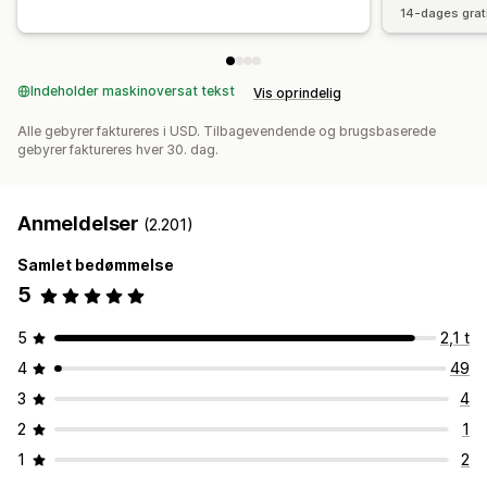
14-dages grat
Indeholder maskinoversat tekst
Vis oprindelig
Alle gebyrer faktureres i USD. Tilbagevendende og brugsbaserede
gebyrer faktureres hver 30. dag.
Anmeldelser
(2.201)
Samlet bedømmelse
5
5
2,1 t
4
49
3
4
2
1
1
2