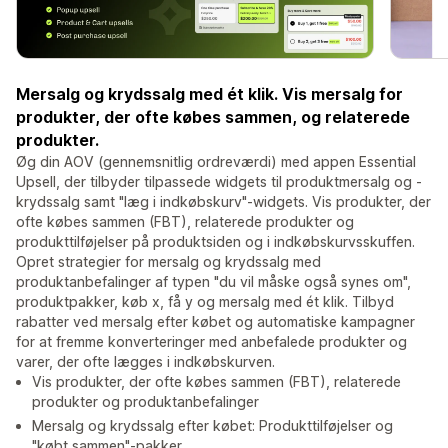
Mersalg og krydssalg med ét klik. Vis mersalg for
produkter, der ofte købes sammen, og relaterede
produkter.
Øg din AOV (gennemsnitlig ordreværdi) med appen Essential
Upsell, der tilbyder tilpassede widgets til produktmersalg og -
krydssalg samt "læg i indkøbskurv"-widgets. Vis produkter, der
ofte købes sammen (FBT), relaterede produkter og
produkttilføjelser på produktsiden og i indkøbskurvsskuffen.
Opret strategier for mersalg og krydssalg med
produktanbefalinger af typen "du vil måske også synes om",
produktpakker, køb x, få y og mersalg med ét klik. Tilbyd
rabatter ved mersalg efter købet og automatiske kampagner
for at fremme konverteringer med anbefalede produkter og
varer, der ofte lægges i indkøbskurven.
Vis produkter, der ofte købes sammen (FBT), relaterede
produkter og produktanbefalinger
Mersalg og krydssalg efter købet: Produkttilføjelser og
"købt sammen"-pakker