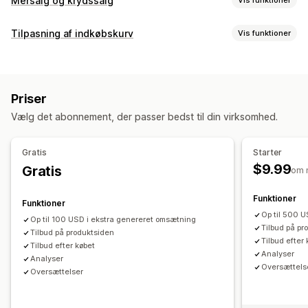
Mersalg og krydssalg
Tilpasning
Tilpasning af indkøbskurv
Vis funktioner
Mersalg i indkøbskurv
Mersalg på produktside
Kurvvisning
Tilføjelser med 1 klik
Træk og slip-editor
Multivaluta
Tilpasset stil
Tilpassede regler
Kampagner
Flere sprog
Tilpassede regler
Priser
Dynamisk på mobil
Indkøbskurvskuffe
Tilbud og anbefalinger
Vælg det abonnement, der passer bedst til din virksomhed.
Mersalg
Garantier
Leveringsforsikring
Produkttilføjelser
Produktanbefalinger
Køb mere, spar mere
Produktanbefalinger
Ofte købt sammen
Sampak
Gratis
Starter
Ofte købt sammen
Masserabatter
Anbefalinger med kunstig intelligens
Prioriteret behandling
$9.99
Gratis
om 
Tilpasning af betalingsflow
Analyser
Funktioner
Funktioner
Automatiske rabatter
Mersalg med et klik
Ydeevne af tragt
Op til 500 
Op til 100 USD i ekstra genereret omsætning
Tilbud på pr
Tilbud på produktsiden
Tilbud efter
Tilbud efter købet
Analyser​
Analyser​
Oversættels
Oversættelser