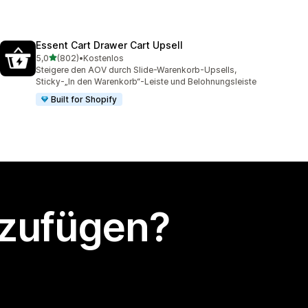
Essent Cart Drawer Cart Upsell
von 5 Sternen
5,0
(802)
•
Kostenlos
802 Rezensionen insgesamt
Steigere den AOV durch Slide-Warenkorb-Upsells,
Sticky-„In den Warenkorb“-Leiste und Belohnungsleiste
Built for Shopify
nzufügen?