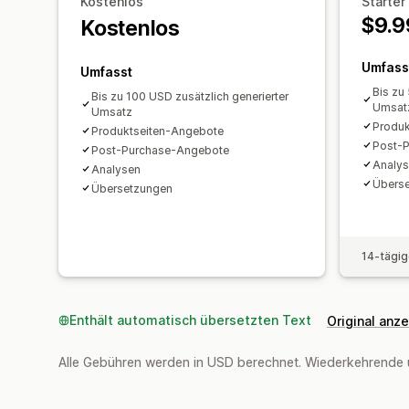
Kostenlos
Starter
$9.9
Kostenlos
Umfass
Umfasst
Bis zu
Bis zu 100 USD zusätzlich generierter
Umsat
Umsatz
Produk
Produktseiten-Angebote
Post-
Post-Purchase-Angebote
Analys
Analysen​
Übers
Übersetzungen
14-tägig
Enthält automatisch übersetzten Text
Original anz
Alle Gebühren werden in USD berechnet. Wiederkehrende 