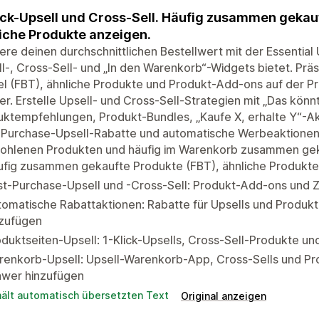
ick-Upsell und Cross-Sell. Häufig zusammen gekau
iche Produkte anzeigen.
ere deinen durchschnittlichen Bestellwert mit der Essentia
l-, Cross-Sell- und „In den Warenkorb“-Widgets bietet. Pr
el (FBT), ähnliche Produkte und Produkt-Add-ons auf der P
r. Erstelle Upsell- und Cross-Sell-Strategien mit „Das könnt
ktempfehlungen, Produkt-Bundles, „Kaufe X, erhalte Y“-Akt
-Purchase-Upsell-Rabatte und automatische Werbeaktionen
ohlenen Produkten und häufig im Warenkorb zusammen gekau
ufig zusammen gekaufte Produkte (FBT), ähnliche Produkt
st-Purchase-Upsell und -Cross-Sell: Produkt-Add-ons und
omatische Rabattaktionen: Rabatte für Upsells und Produkt
nzufügen
duktseiten-Upsell: 1-Klick-Upsells, Cross-Sell-Produkte 
renkorb-Upsell: Upsell-Warenkorb-App, Cross-Sells und 
awer hinzufügen
hält automatisch übersetzten Text
Original anzeigen