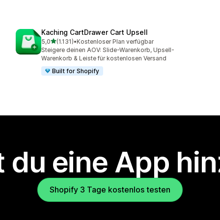
Kaching CartDrawer Cart Upsell
von 5 Sternen
5,0
(1.131)
•
Kostenloser Plan verfügbar
1131 Rezensionen insgesamt
Steigere deinen AOV: Slide-Warenkorb, Upsell-
Warenkorb & Leiste für kostenlosen Versand
Built for Shopify
 du eine App hi
Shopify 3 Tage kostenlos testen