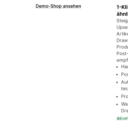
Demo-Shop ansehen
1-Kl
ähnl
Steig
Upsel
Artik
Drawe
Produ
Post
empf
Hä
Po
Aut
hi
Pro
Wa
Dr
Ent