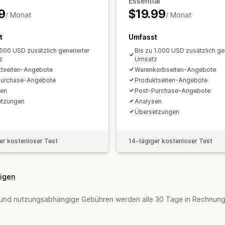
Essential
Automatische Rabatte
One Click Ups
Funnel-Leistung
9
$19.99
/ Monat
/ Monat
t
Umfasst
 500 USD zusätzlich generierter
Bis zu 1.000 USD zusätzlich gen
z
Umsatz
tseiten-Angebote
Warenkorbseiten-Angebote
Purchase-Angebote
Produktseiten-Angebote
en​
Post-Purchase-Angebote
etzungen
Analysen​
Übersetzungen
er kostenloser Test
14-tägiger kostenloser Test
eigen
und nutzungsabhängige Gebühren werden alle 30 Tage in Rechnung g