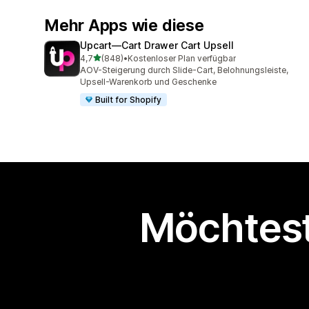
Mehr Apps wie diese
Upcart—Cart Drawer Cart Upsell
von 5 Sternen
4,7
(848)
•
Kostenloser Plan verfügbar
848 Rezensionen insgesamt
AOV-Steigerung durch Slide-Cart, Belohnungsleiste,
Upsell-Warenkorb und Geschenke
Built for Shopify
Möchtest