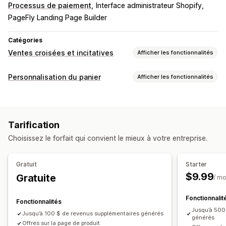
Processus de paiement
Interface administrateur Shopify
PageFly Landing Page Builder
Catégories
Ventes croisées et incitatives
Afficher les fonctionnalités
Personnalisation
Personnalisation du panier
Afficher les fonctionnalités
Panier vente incitative
Page de produit vente incitative
Affichage du panier
Compléments en un clic
Styles personnalisés
Règles personnalisées
Promotions
Éditeur avec fonction de glisser-déposer
Tarification
Optimisation pour le format mobile
Panier coulissant
Devises multiples
Multilingue
Règles personnalisées
Choisissez le forfait qui convient le mieux à votre entreprise.
Vente incitative
Offres et recommandations
Recommandations de produits
Garanties
Protection de l’expédition
Gratuit
Starter
Plus d’achats, plus d’économies
Compléments au produit
Recommandations de produits
$9.99
Gratuite
/ mo
Produits fréquemment achetés ensemble
Produits fréquemment achetés ensemble
Lots
Réductions en gros
Fonctionnalit
Recommandations basées sur l’IA
Traitement prioritaire
Fonctionnalités
Jusqu’à 500
Jusqu’à 100 $ de revenus supplémentaires générés
Personnalisation du processus de paiement
générés
Analyses de données
Offres sur la page de produit