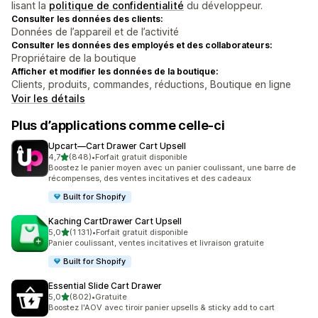
lisant la
politique de confidentialité
du développeur.
Consulter les données des clients:
Données de l’appareil et de l’activité
Consulter les données des employés et des collaborateurs:
Propriétaire de la boutique
Afficher et modifier les données de la boutique:
Clients, produits, commandes, réductions, Boutique en ligne
Voir les détails
Plus d’applications comme celle-ci
Upcart—Cart Drawer Cart Upsell
étoile(s) sur 5
4,7
(848)
•
Forfait gratuit disponible
848 avis au total
Boostez le panier moyen avec un panier coulissant, une barre de
récompenses, des ventes incitatives et des cadeaux
Built for Shopify
Kaching CartDrawer Cart Upsell
étoile(s) sur 5
5,0
(1 131)
•
Forfait gratuit disponible
1131 avis au total
Panier coulissant, ventes incitatives et livraison gratuite
Built for Shopify
Essential Slide Cart Drawer
étoile(s) sur 5
5,0
(802)
•
Gratuite
802 avis au total
Boostez l'AOV avec tiroir panier upsells & sticky add to cart