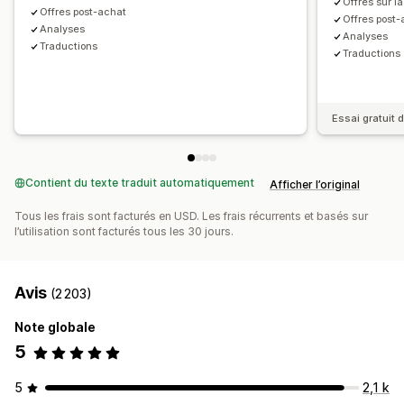
Offres sur l
Réductions automatiques
Vente incitative en un clic
Entonnoir des performances
Offres post-achat
Offres post
Analyses​
Analyses​
Traductions
Traductions
Essai gratuit d
Contient du texte traduit automatiquement
Afficher l’original
Tous les frais sont facturés en USD. Les frais récurrents et basés sur
l’utilisation sont facturés tous les 30 jours.
Avis
(2 203)
Note globale
5
5
2,1 k