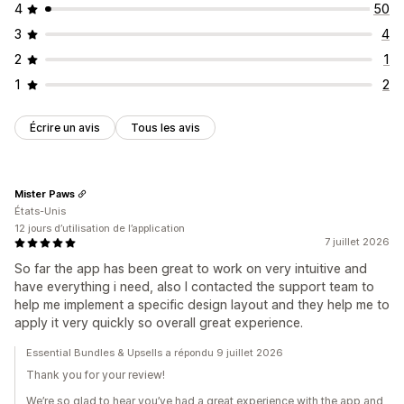
4
50
3
4
2
1
1
2
Écrire un avis
Tous les avis
Mister Paws
États-Unis
12 jours d’utilisation de l’application
7 juillet 2026
So far the app has been great to work on very intuitive and
have everything i need, also I contacted the support team to
help me implement a specific design layout and they help me to
apply it very quickly so overall great experience.
Essential Bundles & Upsells a répondu 9 juillet 2026
Thank you for your review!
We’re so glad to hear you’ve had a great experience with the app and