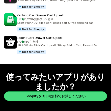
Boost AOV w/ slide cart, reward bar, upsell cart & free gifts
Built for Shopify
Kaching CartDrawer Cart Upsell
5つ星中
5.0
(1,129)
•
無料プランあり
合計レビュー数：1129件
Boost your AOV: slide cart, upsell cart & free shipping bar
Built for Shopify
Essent Cart Drawer Cart Upsell
5つ星中
5.0
(801)
•
無料
合計レビュー数：801件
Lift AOV via Slide Cart Upsell, Sticky Add to Cart, Reward Bar
Built for Shopify
使ってみたいアプリがあり
ましたか？
Shopifyを3日間無料でお試しください