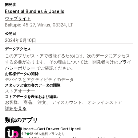
開発者
Essential Bundles & Upsells
ウェブサイト
Baltupio 45-27, Vilnius, 08324, LT
公開日
2024年6月10日
データアクセス
このアプリがストアで機能するためには、次のデータにアクセス
する必要があります。 その理由については、開発者向けの
プライ
バシーポリシー
でご確認ください。
お客様データの閲覧:
デバイスとアクティビティのデータ
スタッフと協力者のデータの閲覧:
ストアオーナー
ストアデータを表示および編集:
お客様、 商品、 注文、 ディスカウント、 オンラインストア
詳細を見る
類似のアプリ
Upcart—Cart Drawer Cart Upsell
5つ星中
4.7
(846)
•
無料プランあり
合計レビュー数：846件