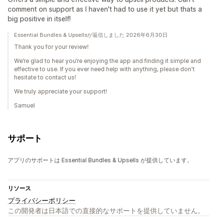
comment on support as I haven't had to use it yet but thats a
big positive in itself!
Essential Bundles & Upsellsが返信しました 2026年6月30日
Thank you for your review!
We’re glad to hear you’re enjoying the app and finding it simple and
effective to use. If you ever need help with anything, please don't
hesitate to contact us!
We truly appreciate your support!
Samuel
サポート
アプリのサポートは Essential Bundles & Upsells が提供しています。
リソース
プライバシーポリシー
この開発者は日本語での直接的なサポートを提供していません。