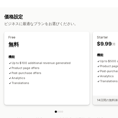
カートの表示
ワンクリックアドオン
ドラッグ&ドロップエディタ
複数通貨
カスタムスタイル
カスタムルール
プロモーション
複数言語
カスタムルール
価格設定
モバイル対応
カートドロワー
オファーとおすすめ
ビジネスに最適なプランをお選びください。
アップセル
保証
配送保証
商品アドオン
おすすめ商品
おすすめ商品
購入数量ベースの割引
よく同時購入される商品
よく同時購入される商品
バンドル
AIによるおすすめ
優先処理
Free
Starter
一括割引
$9.99
無料
/月
分析
チェックアウト環境のカスタマイズ
ファネルのパフォーマンス
機能
機能
自動ディスカウント
ワンクリックアップセル
Up to $500 
Up to $100 additional revenue generated
Product page
Product page offers
Post-purchas
Post-purchase offers
Analytics​
Analytics​
Translations
Translations
14日間の無料