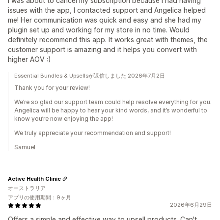
I was about to cancel my subscription because I had having
issues with the app, I contacted support and Angelica helped
me! Her communication was quick and easy and she had my
plugin set up and working for my store in no time. Would
definitely recommend this app. It works great with themes, the
customer support is amazing and it helps you convert with
higher AOV :)
Essential Bundles & Upsellsが返信しました 2026年7月2日
Thank you for your review!
We’re so glad our support team could help resolve everything for you.
Angelica will be happy to hear your kind words, and it’s wonderful to
know you’re now enjoying the app!
We truly appreciate your recommendation and support!
Samuel
Active Health Clinic
オーストラリア
アプリの使用期間：9ヶ月
2026年6月29日
Offers a simple and effective way to upsell products. Can't