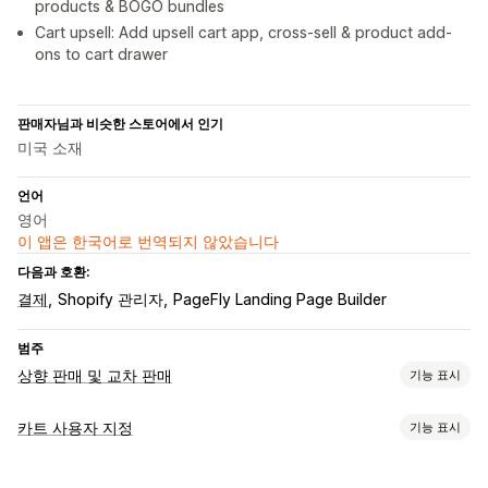
products & BOGO bundles
Cart upsell: Add upsell cart app, cross-sell & product add-
ons to cart drawer
판매자님과 비슷한 스토어에서 인기
미국 소재
언어
영어
이 앱은 한국어로 번역되지 않았습니다
다음과 호환:
결제
Shopify 관리자
PageFly Landing Page Builder
범주
상향 판매 및 교차 판매
기능 표시
맞춤 설정
카트 사용자 지정
기능 표시
카트 상향 판매
제품 페이지 상향 판매
원클릭 추가 기능
카트 표시
끌어서 놓기 편집기
여러 통화
여러 언어
사용자 지정 규칙