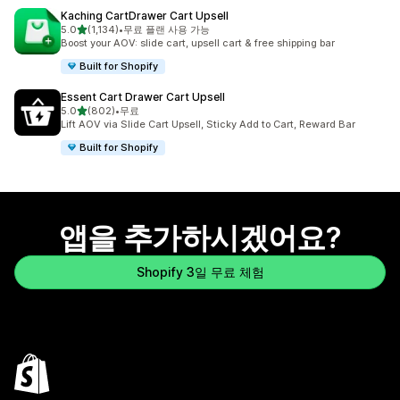
Kaching CartDrawer Cart Upsell
별 5개 중
5.0
(1,134)
•
무료 플랜 사용 가능
총 리뷰 1134개
Boost your AOV: slide cart, upsell cart & free shipping bar
Built for Shopify
Essent Cart Drawer Cart Upsell
별 5개 중
5.0
(802)
•
무료
총 리뷰 802개
Lift AOV via Slide Cart Upsell, Sticky Add to Cart, Reward Bar
Built for Shopify
앱을 추가하시겠어요?
Shopify 3일 무료 체험