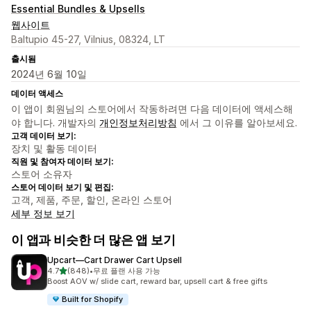
Essential Bundles & Upsells
웹사이트
Baltupio 45-27, Vilnius, 08324, LT
출시됨
2024년 6월 10일
데이터 액세스
이 앱이 회원님의 스토어에서 작동하려면 다음 데이터에 액세스해
야 합니다. 개발자의
개인정보처리방침
에서 그 이유를 알아보세요.
고객 데이터 보기:
장치 및 활동 데이터
직원 및 참여자 데이터 보기:
스토어 소유자
스토어 데이터 보기 및 편집:
고객, 제품, 주문, 할인, 온라인 스토어
세부 정보 보기
이 앱과 비슷한 더 많은 앱 보기
Upcart—Cart Drawer Cart Upsell
별 5개 중
4.7
(848)
•
무료 플랜 사용 가능
총 리뷰 848개
Boost AOV w/ slide cart, reward bar, upsell cart & free gifts
Built for Shopify