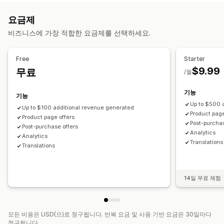
사용자 지정 스타일
사용자 지정 규칙
프로모션
모바일 반응형
제안 및 권장 사항
요금제
카트 서랍
보증 기간
배송 보호
제품 추가 옵션
추천 제품
비즈니스에 가장 적합한 요금제를 선택하세요.
상향 판매
함께 자주 구매하는 제품
번들
AI 권장 사항
우선 순위 처리
추천 제품
더 많이 사면 더 많이 할인
함께 자주 구매하는 제품
Free
Starter
분석
대량 할인
$9.99
무료
/월
퍼널 추적
결제 사용자 지정
기능
기능
자동 할인
원클릭 상향 판매
Up to $500 
Up to $100 additional revenue generated
Product page
Product page offers
Post-purchas
Post-purchase offers
Analytics​
Analytics​
Translations
Translations
14일 무료 체험
모든 비용은 USD(으)로 청구됩니다. 반복 요금 및 사용 기반 요금은 30일마다
청구됩니다.