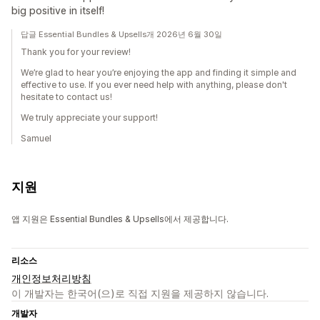
big positive in itself!
답글 Essential Bundles & Upsells개 2026년 6월 30일
Thank you for your review!
We’re glad to hear you’re enjoying the app and finding it simple and
effective to use. If you ever need help with anything, please don't
hesitate to contact us!
We truly appreciate your support!
Samuel
지원
앱 지원은 Essential Bundles & Upsells에서 제공합니다.
리소스
개인정보처리방침
이 개발자는 한국어(으)로 직접 지원을 제공하지 않습니다.
개발자