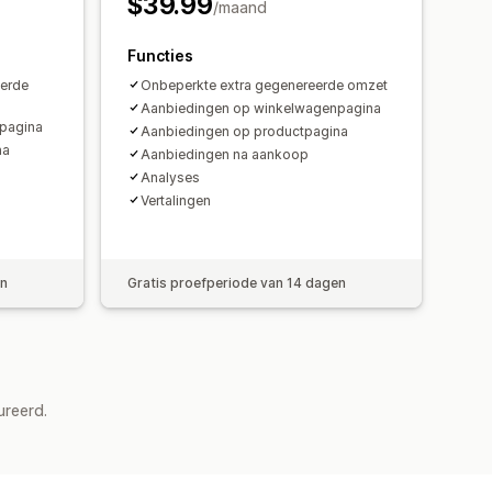
$39.99
/maand
Functies
eerde
Onbeperkte extra gegenereerde omzet
Aanbiedingen op winkelwagenpagina
pagina
Aanbiedingen op productpagina
na
Aanbiedingen na aankoop
Analyses​
Vertalingen
en
Gratis proefperiode van 14 dagen
ureerd.