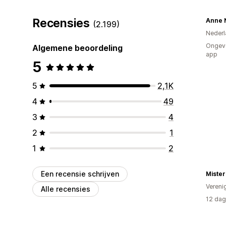
Recensies
Anne 
(2.199)
Nederl
Ongeve
Algemene beoordeling
app
5
5
2,1K
4
49
3
4
2
1
1
2
Een recensie schrijven
Miste
Vereni
Alle recensies
12 dag