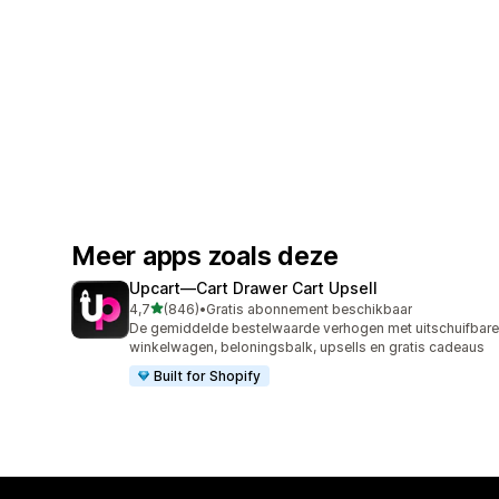
Meer apps zoals deze
Upcart—Cart Drawer Cart Upsell
van 5 sterren
4,7
(846)
•
Gratis abonnement beschikbaar
846 recensies in totaal
De gemiddelde bestelwaarde verhogen met uitschuifbare
winkelwagen, beloningsbalk, upsells en gratis cadeaus
Built for Shopify