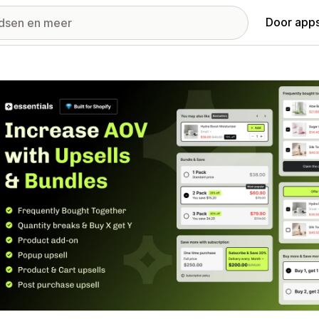
Door apps
ij met uitgelichte afbeeldingen