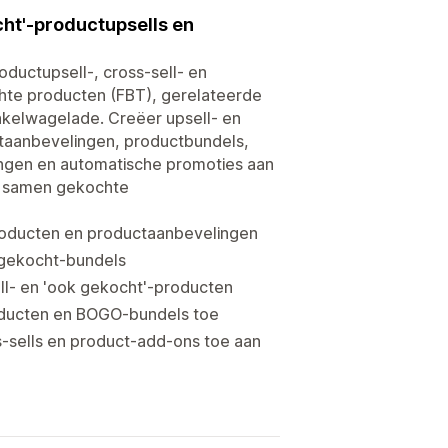
cht'-productupsells en
ductupsell-, cross-sell- en
te producten (FBT), gerelateerde
nkelwagelade. Creëer upsell- en
uctaanbevelingen, productbundels,
tingen en automatische promoties aan
k samen gekochte
roducten en productaanbevelingen
-gekocht-bundels
ll- en 'ook gekocht'-producten
roducten en BOGO-bundels toe
-sells en product-add-ons toe aan