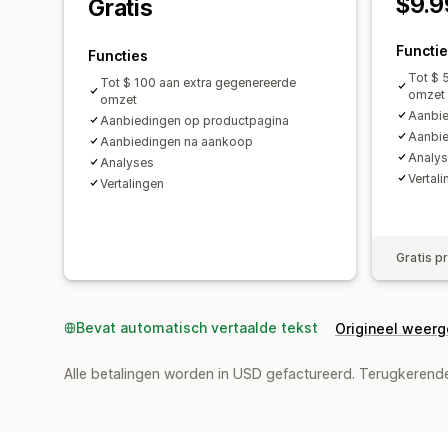
$9.9
Gratis
Functi
Functies
Tot $ 
Tot $ 100 aan extra gegenereerde
omzet
omzet
Aanbie
Aanbiedingen op productpagina
Aanbie
Aanbiedingen na aankoop
Analys
Analyses​
Vertal
Vertalingen
Gratis p
Bevat automatisch vertaalde tekst
Origineel weer
Alle betalingen worden in USD gefactureerd. Terugkeren