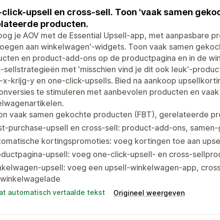
click-upsell en cross-sell. Toon 'vaak samen geko
lateerde producten.
og je AOV met de Essential Upsell-app, met aanpasbare pro
voegen aan winkelwagen'-widgets. Toon vaak samen gekoch
ucten en product-add-ons op de productpagina en in de wi
-sellstrategieën met 'misschien vind je dit ook leuk'-prod
x-krijg-y en one-click-upsells. Bied na aankoop upsellkor
onversies te stimuleren met aanbevolen producten en vaa
elwagenartikelen.
on vaak samen gekochte producten (FBT), gerelateerde p
st-purchase-upsell en cross-sell: product-add-ons, samen
omatische kortingspromoties: voeg kortingen toe aan upse
ductpagina-upsell: voeg one-click-upsell- en cross-sellp
nkelwagen-upsell: voeg een upsell-winkelwagen-app, cross
 winkelwagelade
at automatisch vertaalde tekst
Origineel weergeven