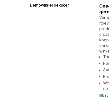
Demowinkel bekijken
One-
gere
Verho
'toe
prod
cross
koop-
om c
wink
To
Po
Aut
Pro
Wi
de
Bev