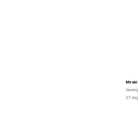
Miraki
Vereni
27 dag