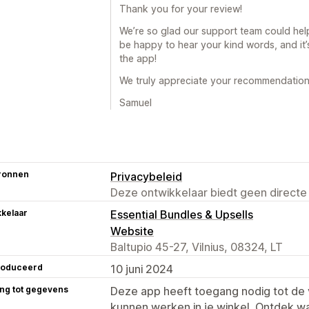
Thank you for your review!
We’re so glad our support team could help
be happy to hear your kind words, and it
the app!
We truly appreciate your recommendation
Samuel
ronnen
Privacybeleid
Deze ontwikkelaar biedt geen directe
kelaar
Essential Bundles & Upsells
Website
Baltupio 45-27, Vilnius, 08324, LT
roduceerd
10 juni 2024
ng tot gegevens
Deze app heeft toegang nodig tot d
kunnen werken in je winkel. Ontdek w