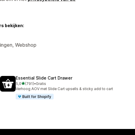
s bekijken:
rtingen, Webshop
Essential Slide Cart Drawer
van 5 sterren
5,0
(791)
•
Gratis
791 recensies in totaal
Verhoog AOV met Slide Cart upsells & sticky add to cart
Built for Shopify