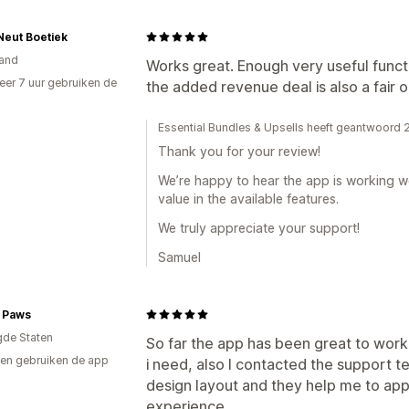
Neut Boetiek
and
Works great. Enough very useful function
er 7 uur gebruiken de
the added revenue deal is also a fair o
Essential Bundles & Upsells heeft geantwoord 
Thank you for your review!
We’re happy to hear the app is working wel
value in the available features.
We truly appreciate your support!
Samuel
r Paws
gde Staten
So far the app has been great to work 
en gebruiken de app
i need, also I contacted the support 
design layout and they help me to appl
experience.