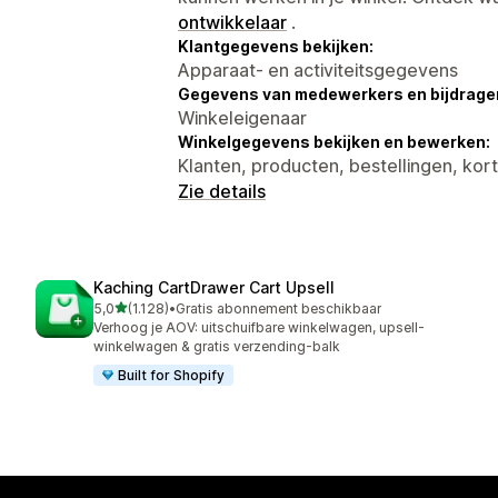
ontwikkelaar
.
Klantgegevens bekijken:
Apparaat- en activiteitsgegevens
Gegevens van medewerkers en bijdrager
Winkeleigenaar
Winkelgegevens bekijken en bewerken:
Klanten, producten, bestellingen, ko
Zie details
Kaching CartDrawer Cart Upsell
van 5 sterren
5,0
(1.128)
•
Gratis abonnement beschikbaar
1128 recensies in totaal
Verhoog je AOV: uitschuifbare winkelwagen, upsell-
winkelwagen & gratis verzending-balk
Built for Shopify