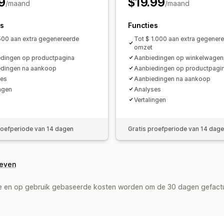
9
$19.99
/maand
/maand
es
Functies
500 aan extra gegenereerde
Tot $ 1.000 aan extra gegener
omzet
dingen op productpagina
Aanbiedingen op winkelwagen
dingen na aankoop
Aanbiedingen op productpagi
es​
Aanbiedingen na aankoop
ingen
Analyses​
Vertalingen
roefperiode van 14 dagen
Gratis proefperiode van 14 dag
geven
de en op gebruik gebaseerde kosten worden om de 30 dagen gefact