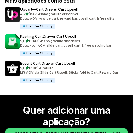
Mais aplicações como esta
Upcart—Cart Drawer Cart Upsell
de 5 estrelas
4,7
(847)
•
Plano gratuito disponível
847 total de avaliações
Boost AOV w/ slide cart, reward bar, upsell cart & free gifts
Built for Shopify
Kaching CartDrawer Cart Upsell
de 5 estrelas
5,0
(1.143)
•
Plano gratuito disponível
1143 total de avaliações
Boost your AOV: slide cart, upsell cart & free shipping bar
Built for Shopify
Essent Cart Drawer Cart Upsell
de 5 estrelas
5,0
(808)
•
Gratuito
808 total de avaliações
Lift AOV via Slide Cart Upsell, Sticky Add to Cart, Reward Bar
Built for Shopify
Quer adicionar uma
aplicação?