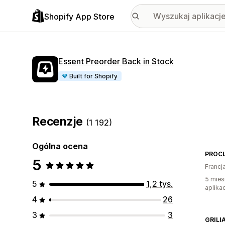
Shopify App Store
Essent Preorder Back in Stock
Built for Shopify
Recenzje
(1 192)
Ogólna ocena
PROC
5
Francj
5 mies
5
1,2 tys.
aplikac
4
26
3
3
GRILIA