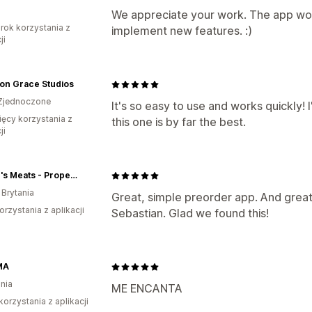
We appreciate your work. The app wo
rok korzystania z
implement new features. :)
ji
n Grace Studios
Zjednoczone
It's so easy to use and works quickly!
ięcy korzystania z
this one is by far the best.
ji
Mason's Meats - Proper Food
 Brytania
Great, simple preorder app. And great
orzystania z aplikacji
Sebastian. Glad we found this!
MA
nia
ME ENCANTA
korzystania z aplikacji