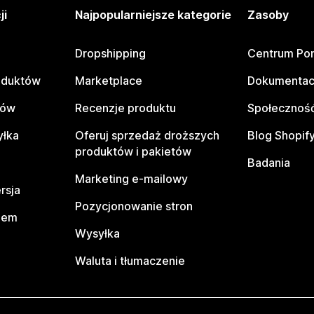
ji
Najpopularniejsze kategorie
Zasoby
Dropshipping
Centrum Po
oduktów
Marketplace
Dokumentac
tów
Recenzje produktu
Społeczność
yłka
Oferuj sprzedaż droższych
Blog Shopif
produktów i pakietów
Badania
Marketing e-mailowy
rsja
Pozycjonowanie stron
pem
Wysyłka
Waluta i tłumaczenie