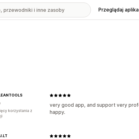
Przeglądaj aplika
LEANTOOLS
a
very good app, and support very profe
ięcy korzystania z
happy.
ji
I.LT