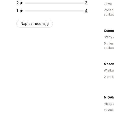
2
3
Litwa
1
4
Ponad 
aplikac
Napisz recenzję
Commo
Stany 
5 mies
aplikac
Wielka
2 dni k
MIDA
Hiszpa
19 dni 