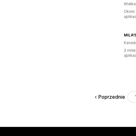
Wielka
Około 
aplikac
MILA'
Kanad
2 mies
aplikac
Poprzednie