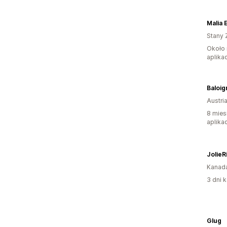
Malia 
Stany 
Około 
aplikac
Baloig
Austri
8 mies
aplikac
JolieR
Kanad
3 dni k
Glug