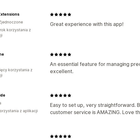
Extensions
Zjednoczone
Great experience with this app!
rok korzystania z
ji
ne
a
An essential feature for managing pre
ięcy korzystania z
excellent.
ji
ide
a
Easy to set up, very straightforward. B
orzystania z aplikacji
customer service is AMAZING. Love th