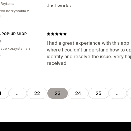
 Brytania
Just works
rok korzystania z
ji
S POP-UP SHOP
a
I had a great experience with this app 
iące korzystania z
where I couldn't understand how to u
ji
identify and resolve the issue. Very ha
received.
1
…
22
23
24
25
…