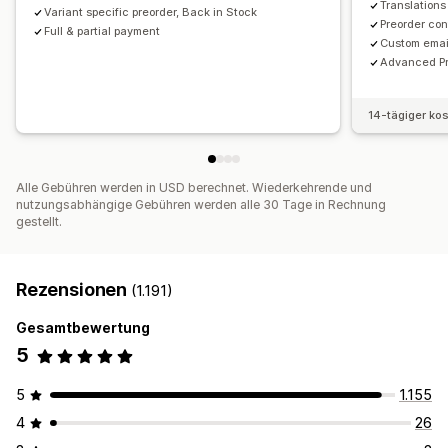
Translations
Verkaufsprognose
Inventarverfolgung
Variant specific preorder, Back in Stock
Preorder con
Full & partial payment
Custom emai
Advanced Pr
14-tägiger ko
Alle Gebühren werden in USD berechnet. Wiederkehrende und
nutzungsabhängige Gebühren werden alle 30 Tage in Rechnung
gestellt.
Rezensionen
(1.191)
Gesamtbewertung
5
5
1.155
4
26