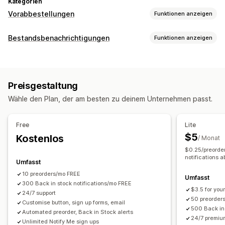
Kategorien
Vorabbestellungen
Funktionen anzeigen
Art der Bestellung
Bestandsbenachrichtigungen
Funktionen anzeigen
Erscheint demnächst
Bestellrückstand
Nicht vorrätig
Benachrichtigungen
Auf Bestellung gefertigt
Produktangebote
Vorverkäufe
Automatische Benachrichtigungen
Anpassung
Preisgestaltung
Manuelle Benachrichtigungen
Batch-Versand
Schaltflächen
Banner
Benutzerdefiniertes Branding
Wähle den Plan, der am besten zu deinem Unternehmen passt.
Wieder auf Lager
Vorabbestellungen
Mehrere Sprachen
Benutzerdefinierter Text
E-Mail-Benachrichtigungen
E-Mail
Nicht vorrätig
Mehrere Sprachen
Bestellbeschränkungen
Free
Lite
Benutzerdefinierte Benachrichtigungen
Verfügbarkeitsdatum
Varianten
$5
Kostenlos
/ Monat
Anpassung
$0.25/preorder
Zahlungsoptionen
Einstellungen für Benachrichtigungen
notifications a
Umfasst
Anzahlungen
Teilzahlungen
Aufgeteilte Zahlungen
Benachrichtigungsvorlagen
10 preorders/mo FREE
Umfasst
Zahlungsaufschübe
Zahlungspläne
Rabatte
Schaltfläche für Benachrichtigungen
300 Back in stock notifications/mo FREE
Popups
Wartelisten
$3.5 for your
Gemischter Warenkorb
24/7 support
50 preorder
Analysen und Berichte
Customise button, sign up forms, email
500 Back in 
Automated preorder, Back in Stock alerts
Kundennachfrage
Inventarberichte
Leistungsberichte
24/7 premiu
Unlimited Notify Me sign ups