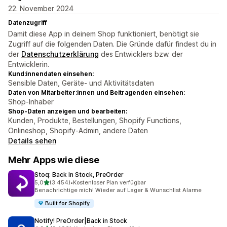
22. November 2024
Datenzugriff
Damit diese App in deinem Shop funktioniert, benötigt sie
Zugriff auf die folgenden Daten. Die Gründe dafür findest du in
der
Datenschutzerklärung
des Entwicklers bzw. der
Entwicklerin.
Kund:innendaten einsehen:
Sensible Daten, Geräte- und Aktivitätsdaten
Daten von Mitarbeiter:innen und Beitragenden einsehen:
Shop-Inhaber
Shop-Daten anzeigen und bearbeiten:
Kunden, Produkte, Bestellungen, Shopify Functions,
Onlineshop, Shopify-Admin, andere Daten
Details sehen
Mehr Apps wie diese
Stoq: Back In Stock, PreOrder
von 5 Sternen
5,0
(3.454)
•
Kostenloser Plan verfügbar
3454 Rezensionen insgesamt
Benachrichtige mich! Wieder auf Lager & Wunschlist Alarme
Built for Shopify
Notify! PreOrder|Back in Stock