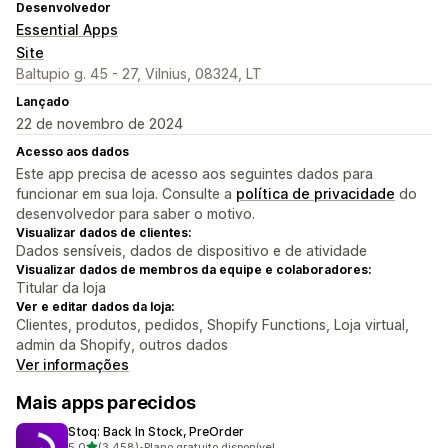
Desenvolvedor
Essential Apps
Site
Baltupio g. 45 - 27, Vilnius, 08324, LT
Lançado
22 de novembro de 2024
Acesso aos dados
Este app precisa de acesso aos seguintes dados para
funcionar em sua loja. Consulte a
política de privacidade
do
desenvolvedor para saber o motivo.
Visualizar dados de clientes:
Dados sensíveis, dados de dispositivo e de atividade
Visualizar dados de membros da equipe e colaboradores:
Titular da loja
Ver e editar dados da loja:
Clientes, produtos, pedidos, Shopify Functions, Loja virtual,
admin da Shopify, outros dados
Ver informações
Mais apps parecidos
Stoq: Back In Stock, PreOrder
de 5 estrelas
5,0
(3.458)
•
Plano gratuito disponível