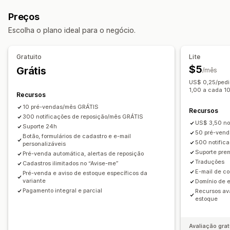
Alertas automáticos
Alertas manuais
Envio em lote
Personalização
Preços
Disponibilidade em estoque
Pré-vendas
Botões
Banners
Branding personalizado
Escolha o plano ideal para o negócio.
Em vários idiomas
E-mail
Sem estoque
Texto personalizado
Notificações por e-mail
Alertas personalizados
Em vários idiomas
Limites de pedido
Gratuito
Lite
Personalização
Data de disponibilidade
Variantes
$5
Grátis
/mês
Configurações de alertas
Modelos de notificação
US$ 0,25/pedi
Opções de pagamento
Botão de notificação
Pop-ups
Listas de espera
1,00 a cada 10
Recursos
Depósitos
Pagamentos parciais
Pagamentos parcelados
10 pré-vendas/mês GRÁTIS
Análises e relatórios
Recursos
Lembrete de pagamento futuro
300 notificações de reposição/mês GRÁTIS
Demanda de clientes
Relatórios de estoques
US$ 3,50 no
Cronogramas de pagamentos
Descontos
Carrinho misto
Suporte 24h
50 pré-ven
Relatórios de desempenho
Botão, formulários de cadastro e e-mail
Previsão de vendas
500 notific
personalizáveis
Acompanhamento de estoque
Suporte pre
Pré-venda automática, alertas de reposição
Traduções
Cadastros ilimitados no “Avise-me”
E-mail de c
Pré-venda e aviso de estoque específicos da
variante
Domínio de e
Pagamento integral e parcial
Recursos av
estoque
Avaliação grat