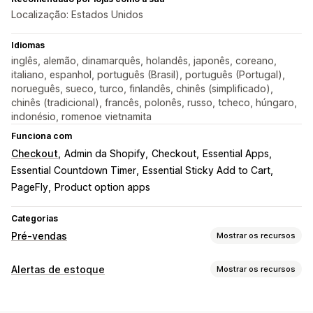
Localização: Estados Unidos
Idiomas
inglês, alemão, dinamarquês, holandês, japonês, coreano,
italiano, espanhol, português (Brasil), português (Portugal),
norueguês, sueco, turco, finlandês, chinês (simplificado),
chinês (tradicional), francês, polonês, russo, tcheco, húngaro,
indonésio, romenoe vietnamita
Funciona com
Checkout
Admin da Shopify
Checkout
Essential Apps
Essential Countdown Timer
Essential Sticky Add to Cart
PageFly
Product option apps
Categorias
Pré-vendas
Mostrar os recursos
Tipo de pedidos
Alertas de estoque
Mostrar os recursos
Em breve
Pedidos em espera
Sem estoque
Notificações
Feito sob encomenda
Product drops
Pré-venda