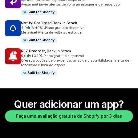
3458 avaliações ao todo
Avisar me! Envie alertas de volta ao estoque e de reposição
Built for Shopify
Notify! PreOrder|Back in Stock
de 5 estrelas
4,9
(3.498)
•
Plano gratuito disponível
3498 avaliações ao todo
Me avise! Alerta de volta ao estoque.
Built for Shopify
REZ Preorder, Back In Stock
de 5 estrelas
5,0
(1.349)
•
Plano gratuito disponível
1349 avaliações ao todo
Ofereça opções de pré-venda, aviso de disponibilidade, alerta de
reposição e lista de espera
Built for Shopify
Quer adicionar um app?
Faça uma avaliação gratuita da Shopify por 3 dias