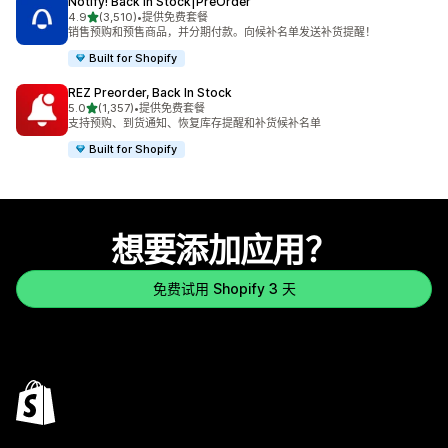
Notify! Back in Stock|PreOrder
星（满分 5 星）
4.9
(3,510)
•
提供免费套餐
总共 3510 条评论
销售预购和预售商品，并分期付款。向候补名单发送补货提醒！
Built for Shopify
REZ Preorder, Back In Stock
星（满分 5 星）
5.0
(1,357)
•
提供免费套餐
总共 1357 条评论
支持预购、到货通知、恢复库存提醒和补货候补名单
Built for Shopify
想要添加应用？
免费试用 Shopify 3 天