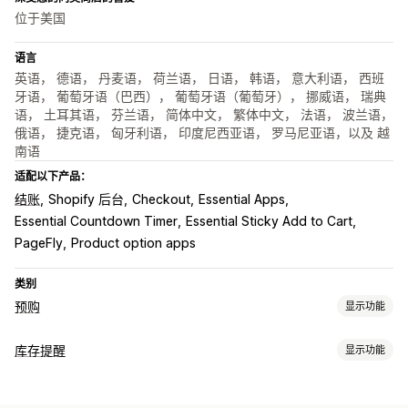
位于美国
语言
英语， 德语， 丹麦语， 荷兰语， 日语， 韩语， 意大利语， 西班
牙语， 葡萄牙语（巴西）， 葡萄牙语（葡萄牙）， 挪威语， 瑞典
语， 土耳其语， 芬兰语， 简体中文， 繁体中文， 法语， 波兰语，
俄语， 捷克语， 匈牙利语， 印度尼西亚语， 罗马尼亚语，以及 越
南语
适配以下产品：
结账
Shopify 后台
Checkout
Essential Apps
Essential Countdown Timer
Essential Sticky Add to Cart
PageFly
Product option apps
类别
预购
显示功能
订单类型
库存提醒
显示功能
即将推出
缺货订单
缺货
定制生产
限时限量版产品发售
预售
通知
自定义