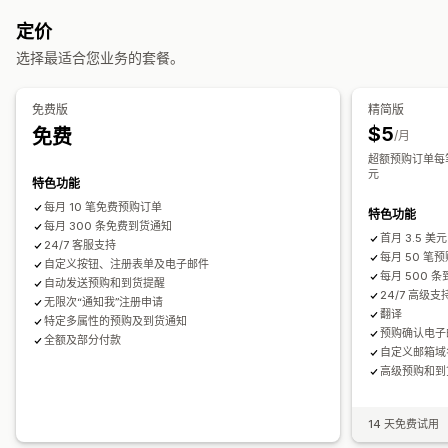
自动提醒
手动提醒
批量发送
产品到货
预购
多语言
电子邮件
按钮
横幅
自定义品牌营销
自定义文本
电子邮件通知
多语言
定价
缺货
自定义提醒
订单限制
供货日期
多属性
选择最适合您业务的套餐。
自定义
支付选项
提醒设置
通知模板
通知按钮
弹出窗口
候补名单
免费版
精简版
存款
部分付款
拆分付款
延期付款
付款时间表
折扣
$5
免费
分析和报告
/月
混合购物车
超额预购订单每笔 
客户需求
库存报告
绩效报告
销售预测
库存跟踪
元
特色功能
每月 10 笔免费预购订单
特色功能
每月 300 条免费到货通知
首月 3.5 美元
24/7 客服支持
每月 50 笔
自定义按钮、注册表单及电子邮件
每月 500 
自动发送预购和到货提醒
24/7 高级支
无限次“通知我”注册申请
翻译
特定多属性的预购及到货通知
预购确认电子
全额及部分付款
自定义邮箱域
高级预购和到
14 天免费试用