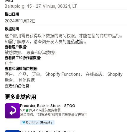
Baltupio g. 45 - 27, Vilnius, 08324, LT
推出日期
2024年11月22日
数据访问
这个应用需要获得以下数据的访问权限，才能在您的商店中运行。
如需了解原因，请查阅开发人员的
隐私政策
。
查看客户数据:
敏感数据、 设备和活动数据
查看员工和协作者数据:
店主
查看和编辑商店数据:
客户、 产品、 订单、 Shopify Functions、 在线商店、 Shopify
后台、 其他数据
查看详细信息
更多此类应用
Preorder, Back In Stock ‑ STOQ
星（满分 5 星）
5.0
(3,471)
•
提供免费套餐
总共 3471 条评论
通过预购、“到货通知”和恢复供货提醒促进销售
Built for Shopify