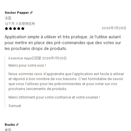
Sector Pepper
法国
12个月 人在使用应用
2026年7月29日
Application simple à utiliser et très pratique. Je l'utilise autant
pour mettre en place des pré-commandes que des votes sur
les prochains drops de produits.
Essential Apps已回复 2026年7月29日
Merci pour votre avis !
Nous sommes ravis d'apprendre que l'application est facile à utiliser
et répond à bon nombre de vos besoins. C'est formidable de savoir
que vous l'utilisez pour les précommandes et pour voter sur vos
prochains lancements de produits.
Merci infiniment pour votre confiance et votre soutien !
Samuel
Bucks
美国