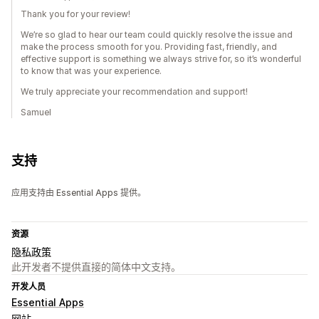
Thank you for your review!
We’re so glad to hear our team could quickly resolve the issue and
make the process smooth for you. Providing fast, friendly, and
effective support is something we always strive for, so it’s wonderful
to know that was your experience.
We truly appreciate your recommendation and support!
Samuel
支持
应用支持由 Essential Apps 提供。
资源
隐私政策
此开发者不提供直接的简体中文支持。
开发人员
Essential Apps
网站