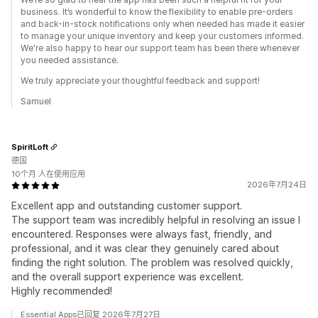
business. It’s wonderful to know the flexibility to enable pre-orders
and back-in-stock notifications only when needed has made it easier
to manage your unique inventory and keep your customers informed.
We're also happy to hear our support team has been there whenever
you needed assistance.
We truly appreciate your thoughtful feedback and support!
Samuel
SpiritLoft
德国
10个月 人在使用应用
2026年7月24日
Excellent app and outstanding customer support.
The support team was incredibly helpful in resolving an issue I
encountered. Responses were always fast, friendly, and
professional, and it was clear they genuinely cared about
finding the right solution. The problem was resolved quickly,
and the overall support experience was excellent.
Highly recommended!
Essential Apps已回复 2026年7月27日