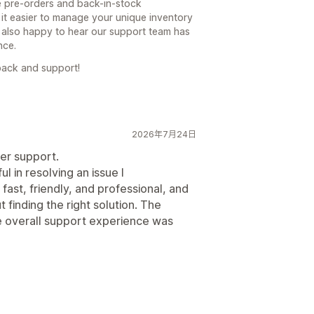
le pre-orders and back-in-stock
it easier to manage your unique inventory
 also happy to hear our support team has
nce.
back and support!
2026年7月24日
er support.
 in resolving an issue I
st, friendly, and professional, and
 finding the right solution. The
e overall support experience was