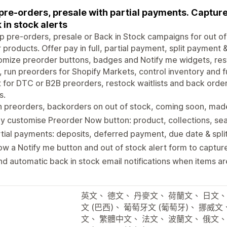
pre-orders, presale with partial payments. Captur
 in stock alerts
p pre-orders, presale or Back in Stock campaigns for out 
 products. Offer pay in full, partial payment, split payment
mize preorder buttons, badges and Notify me widgets, rest
, run preorders for Shopify Markets, control inventory and f
t for DTC or B2B preorders, restock waitlists and back orde
s.
 preorders, backorders on out of stock, coming soon, mad
ly customise Preorder Now button: product, collections, se
tial payments: deposits, deferred payment, due date & spl
w a Notify me button and out of stock alert form to captu
d automatic back in stock email notifications when items a
英文、 德文、 丹麥文、 荷蘭文、 日文、
文 (巴西)、 葡萄牙文 (葡萄牙)、 挪威
文、 繁體中文、 法文、 波蘭文、 俄文、