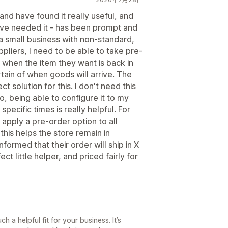
and have found it really useful, and
have needed it - has been prompt and
s a small business with non-standard,
pliers, I need to be able to take pre-
 when the item they want is back in
rtain of when goods will arrive. The
t solution for this. I don't need this
So, being able to configure it to my
pecific times is really helpful. For
apply a pre-order option to all
this helps the store remain in
formed that their order will ship in X
ct little helper, and priced fairly for
 a helpful fit for your business. It’s