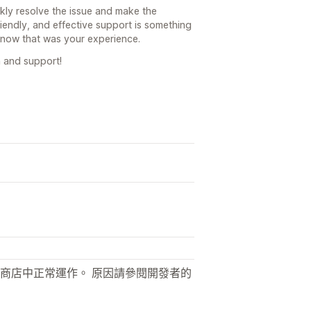
kly resolve the issue and make the
riendly, and effective support is something
 know that was your experience.
 and support!
商店中正常運作。 原因請參閱開發者的