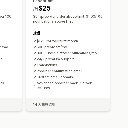
Essentials
$25
/月
per 100
$0.1/preorder order above limit; $1.00/100
notifications above limit
功能
$17.5 for your first month
ns/mo
500 preorders/mo
3000 Back in stock notifications/mo
in
24/7 premium support
Translations
Preorder confirmation email
Custom email domain
ock
Advanced preorder back in stock
features
14 天免費試用