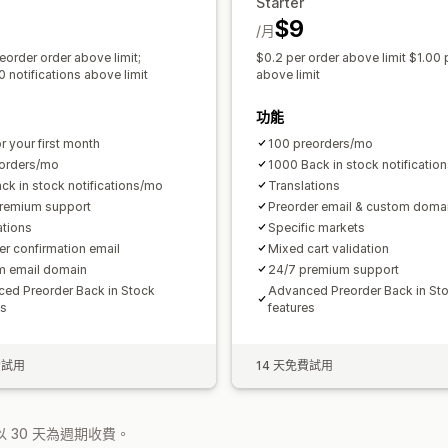
Starter
$9
/月
eorder order above limit;
$0.2 per order above limit $1.00 
 notifications above limit
above limit
功能
r your first month
100 preorders/mo
orders/mo
1000 Back in stock notificatio
ck in stock notifications/mo
Translations
remium support
Preorder email & custom doma
ations
Specific markets
er confirmation email
Mixed cart validation
m email domain
24/7 premium support
ed Preorder Back in Stock
Advanced Preorder Back in St
es
features
費試用
14 天免費試用
 30 天為週期收費。