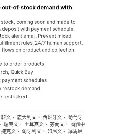
e out-of-stock demand with
of stock, coming soon and made to
 & deposit with payment schedule.
ock alert email. Prevent mixed
ulfillment rules. 24/7 human support.
r flows on product and collection
e to order products
arch, Quick Buy
it payment schedules
re restock demand
re restocked
 韓文、 義大利文、 西班牙文、 葡萄牙
文、 瑞典文、 土耳其文、 芬蘭文、 簡體中
 捷克文、 匈牙利文、 印尼文、 羅馬尼