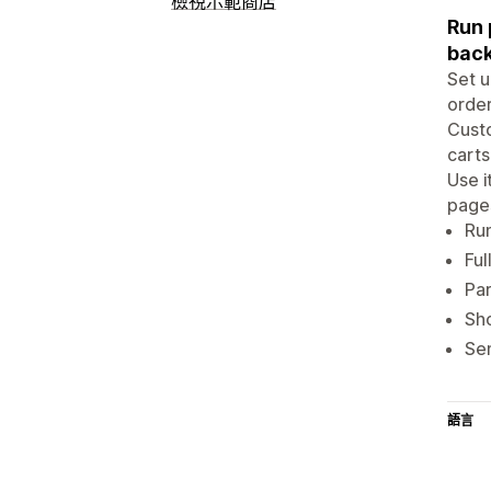
檢視示範商店
Run 
back
Set u
order
Custo
carts
Use i
page
Run
Ful
Par
Sho
Sen
語言