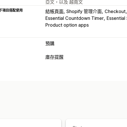
亞文，以及 越南文
下項目搭配使用
結帳頁面
Shopify 管理介面
Checkout
Essential Countdown Timer
Essential
Product option apps
預購
訂單類型
庫存提醒
即將推出
預訂缺貨商品
無庫存
訂製
通知
自訂
自動提醒
手動提醒
批次傳送
庫存補貨
按鈕
橫幅
自訂品牌行銷
自訂文字
電
自訂提醒
可用日期
子類
自訂
付款選項
提醒設定
通知範本
通知按鈕
彈出式視
訂金
部分付款
拆單付款
延遲付款
付
分析與報告
顧客需求
庫存報告
成效報告
銷售預測