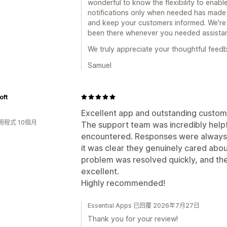
wonderful to know the flexibility to enab
notifications only when needed has made 
and keep your customers informed. We're
been there whenever you needed assista
We truly appreciate your thoughtful feed
Samuel
oft
Excellent app and outstanding custom
用程式 10個月
The support team was incredibly helpful
encountered. Responses were always fa
it was clear they genuinely cared about
problem was resolved quickly, and th
excellent.
Highly recommended!
Essential Apps 已回覆 2026年7月27日
Thank you for your review!