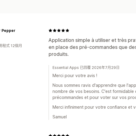
r Pepper
Application simple à utiliser et très pra
用程式 12個月
en place des pré-commandes que des 
produits.
Essential Apps 已回覆 2026年7月29日
Merci pour votre avis !
Nous sommes ravis d'apprendre que l'applic
nombre de vos besoins. C'est formidable de
précommandes et pour voter sur vos proc
Merci infiniment pour votre confiance et v
Samuel