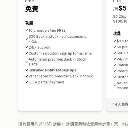
Free
Lite
$5
免費
/月
$0.25/pr
$1.00/100
功能
10 preorders/mo FREE
功能
300 Back in stock notifications/mo
$3.5 fo
FREE
50 pre
24/7 support
500 Ba
Customise button, sign up forms, email
24/7 p
Automated preorder, Back in Stock
alerts
Transl
Unlimited Notify Me sign ups
Preord
Variant specific preorder, Back in Stock
Custo
Full & partial payment
Advanc
featur
14 天免
所有費用均以 USD 計價。 定期費用和依使用量計費方案，均以