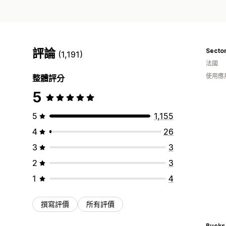
評論
Secto
(1,191)
法國
使用應
整體評分
5
5
1,155
4
26
3
3
2
3
1
4
撰寫評價
所有評價
Bucks