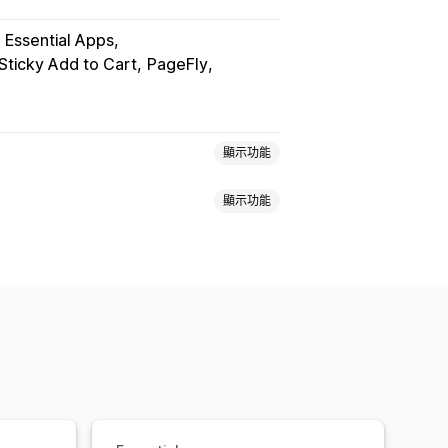
Essential Apps
 Sticky Add to Cart
PageFly
顯示功能
顯示功能
限時銷售
預售
預購
多國語言
電子郵件
無庫存
子郵件通知
多國語言
訂單限制
窗
等候名單
款時程
折扣
混合式購物車
庫存追蹤