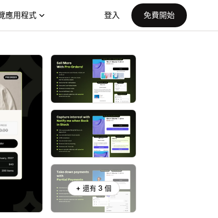
覽應用程式
登入
免費開始
+ 還有 3 個