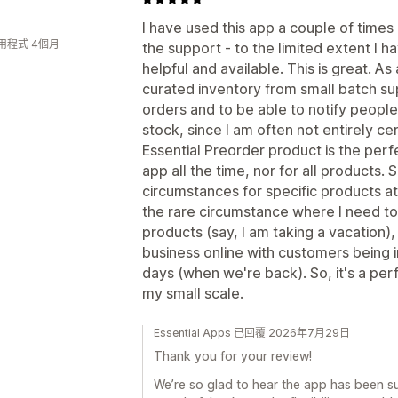
I have used this app a couple of times 
用程式 4個月
the support - to the limited extent I 
helpful and available. This is great. A
curated inventory from small batch sup
orders and to be able to notify people
stock, since I am often not entirely ce
Essential Preorder product is the perfec
app all the time, nor for all products. 
circumstances for specific products at s
the rare circumstance where I need to 
products (say, I am taking a vacation), 
business online with customers being in
days (when we're back). So, it's a perfe
my small scale.
Essential Apps 已回覆 2026年7月29日
Thank you for your review!
We’re so glad to hear the app has been such