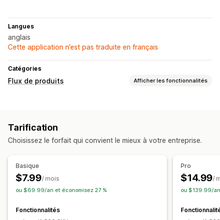
Langues
anglais
Cette application n’est pas traduite en français
Catégories
Flux de produits
Afficher les fonctionnalités
Personnalisation du flux
Cartographie des attributs
Champs méta
Tarification
Formules personnalisées
Étiquettes personnalisées
Choisissez le forfait qui convient le mieux à votre entreprise.
Balises de remarketing
Flux localisés
Synchronisation des variantes
Basique
Pro
Gestion des flux
$7.99
$14.99
/ mois
/ 
Synchronisation des produits
ou $69.99/an et économisez 27 %
ou $139.99/an
Synchronisation programmée
Flux par cibles spécifiques
Fonctionnalités
Fonctionnalit
Assistance relative aux stocks
Gestion des codes GTIN