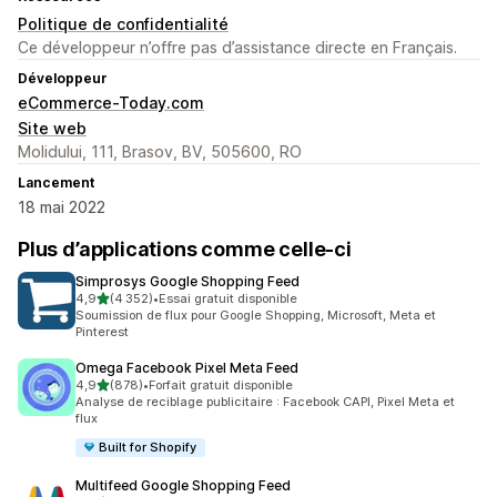
Politique de confidentialité
Ce développeur n’offre pas d’assistance directe en Français.
Développeur
eCommerce-Today.com
Site web
Molidului, 111, Brasov, BV, 505600, RO
Lancement
18 mai 2022
Plus d’applications comme celle-ci
Simprosys Google Shopping Feed
étoile(s) sur 5
4,9
(4 352)
•
Essai gratuit disponible
4352 avis au total
Soumission de flux pour Google Shopping, Microsoft, Meta et
Pinterest
Omega Facebook Pixel Meta Feed
étoile(s) sur 5
4,9
(878)
•
Forfait gratuit disponible
878 avis au total
Analyse de reciblage publicitaire : Facebook CAPI, Pixel Meta et
flux
Built for Shopify
Multifeed Google Shopping Feed