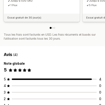
Jusqu'à 500 SKU
Jusqu'à 50
Optimisation du flux
Multi-format
1 Flux
5 Flux
Essai gratuit de 30 jour(s)
Essai gratuit 
Tous les frais sont facturés en USD. Les frais récurrents et basés sur
l’utilisation sont facturés tous les 30 jours.
Avis
(4)
Note globale
5
5
4
4
0
3
0
2
0