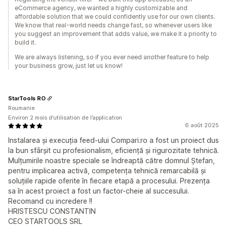
eCommerce agency, we wanted a highly customizable and
affordable solution that we could confidently use for our own clients.
We know that real-world needs change fast, so whenever users like
you suggest an improvement that adds value, we make it a priority to
build it.
We are always listening, so if you ever need another feature to help
your business grow, just let us know!
StarTools RO
Roumanie
Environ 2 mois d’utilisation de l’application
6 août 2025
Instalarea și execuția feed-ului Compari.ro a fost un proiect dus
la bun sfârșit cu profesionalism, eficiență și rigurozitate tehnică.
Mulțumirile noastre speciale se îndreaptă către domnul Ștefan,
pentru implicarea activă, competența tehnică remarcabilă și
soluțiile rapide oferite în fiecare etapă a procesului. Prezența
sa în acest proiect a fost un factor-cheie al succesului.
Recomand cu incredere !!
HRISTESCU CONSTANTIN
CEO STARTOOLS SRL