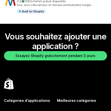
étoile(s) sur 5
4,9
(965)
•
Forfait gratuit disponible
965 avis au total
Flux, suivi côté serveur et remises automatisées Google
Built for Shopify
Vous souhaitez ajouter une
application ?
Essayez Shopify gratuitement pendant 3 jours
Catégories d’applications
Meilleures catégories