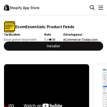
Shopify App Store
EcomEssentials: Product Feeds
Tarification
Note
Développeur
Essai gratuit disponible
5,0
(4)
eCommerce-Today.com
Installer