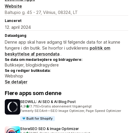
Website
Baltupio g. 45 - 27, Vilnius, 08324, LT
Lanceret
12. april 2024
Dataadgang
Denne app skal have adgang til følgende data for at kunne
fungere i din butik. Se hvorfor i udviklerens
politik om
beskyttelse af persondata
.
Se data om medarbejdere og bidragydere:
Butiksejer, blogbidragydere
Se og rediger butiksdata:
Webshop
Se detaljer
Flere apps som denne
SEOWILL: AI SEO & AI Blog Post
ud af 5 stjerner
4,9
(1.715)
•
Gratis abonnement tilgængeligt
1715 anmeldelser i alt
Formerly SEOAnt—SEO Image Optimizer, Page Speed Optimizer
Built for Shopify
StoreSEO SEO & Image Optimizer