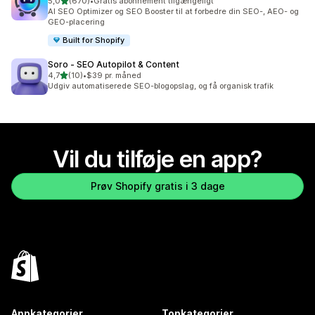
ud af 5 stjerner
5,0
(670)
•
Gratis abonnement tilgængeligt
670 anmeldelser i alt
AI SEO Optimizer og SEO Booster til at forbedre din SEO-, AEO- og
GEO-placering
Built for Shopify
Soro ‑ SEO Autopilot & Content
ud af 5 stjerner
4,7
(10)
•
$39 pr. måned
10 anmeldelser i alt
Udgiv automatiserede SEO-blogopslag, og få organisk trafik
Vil du tilføje en app?
Prøv Shopify gratis i 3 dage
Appkategorier
Topkategorier