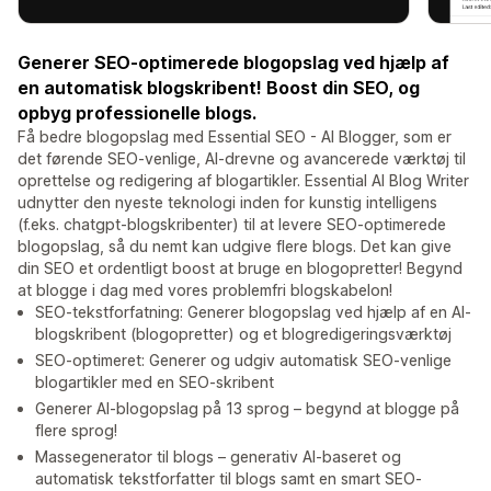
Generer SEO-optimerede blogopslag ved hjælp af
en automatisk blogskribent! Boost din SEO, og
opbyg professionelle blogs.
Få bedre blogopslag med Essential SEO - AI Blogger, som er
det førende SEO-venlige, AI-drevne og avancerede værktøj til
oprettelse og redigering af blogartikler. Essential AI Blog Writer
udnytter den nyeste teknologi inden for kunstig intelligens
(f.eks. chatgpt-blogskribenter) til at levere SEO-optimerede
blogopslag, så du nemt kan udgive flere blogs. Det kan give
din SEO et ordentligt boost at bruge en blogopretter! Begynd
at blogge i dag med vores problemfri blogskabelon!
SEO-tekstforfatning: Generer blogopslag ved hjælp af en AI-
blogskribent (blogopretter) og et blogredigeringsværktøj
SEO-optimeret: Generer og udgiv automatisk SEO-venlige
blogartikler med en SEO-skribent
Generer AI-blogopslag på 13 sprog – begynd at blogge på
flere sprog!
Massegenerator til blogs – generativ AI-baseret og
automatisk tekstforfatter til blogs samt en smart SEO-