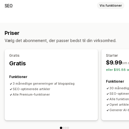
Skabelse af indhold
SEO
Vis funktioner
Generering med kunstig intelligens
Anbefalede emner
SEO-værktøjer
Masseoprettelse
Flere sprog
Oversættelse
Billeder
Generering med kunstig intelligens
Lokal SEO
SEO
Priser
Optimering af indhold
Søgeordsoptimering
SEO-analyse
Vælg det abonnement, der passer bedst til din virksomhed.
Overvågning af resultater
SEO-score
Websitetrafik
Gratis
Starter
$9.99
Gratis
om 
eller $95.88 o
Funktioner
Funktioner
3 månedlige genereringer af blogopslag
30 månedlig
SEO-optimerede artikler
SEO-optimer
Alle Premium-funktioner
Alle funktion
Opret artikl
Generer AI-b