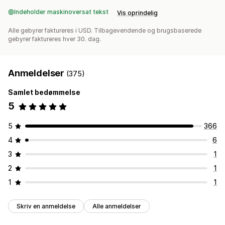
Indeholder maskinoversat tekst
Vis oprindelig
Alle gebyrer faktureres i USD. Tilbagevendende og brugsbaserede
gebyrer faktureres hver 30. dag.
Anmeldelser
(375)
Samlet bedømmelse
5
5
366
4
6
3
1
2
1
1
1
Skriv en anmeldelse
Alle anmeldelser