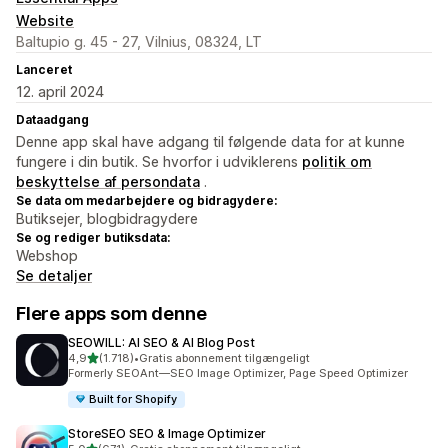
Website
Baltupio g. 45 - 27, Vilnius, 08324, LT
Lanceret
12. april 2024
Dataadgang
Denne app skal have adgang til følgende data for at kunne
fungere i din butik. Se hvorfor i udviklerens
politik om
beskyttelse af persondata
.
Se data om medarbejdere og bidragydere:
Butiksejer, blogbidragydere
Se og rediger butiksdata:
Webshop
Se detaljer
Flere apps som denne
SEOWILL: AI SEO & AI Blog Post
ud af 5 stjerner
4,9
(1.718)
•
Gratis abonnement tilgængeligt
1718 anmeldelser i alt
Formerly SEOAnt—SEO Image Optimizer, Page Speed Optimizer
Built for Shopify
StoreSEO SEO & Image Optimizer