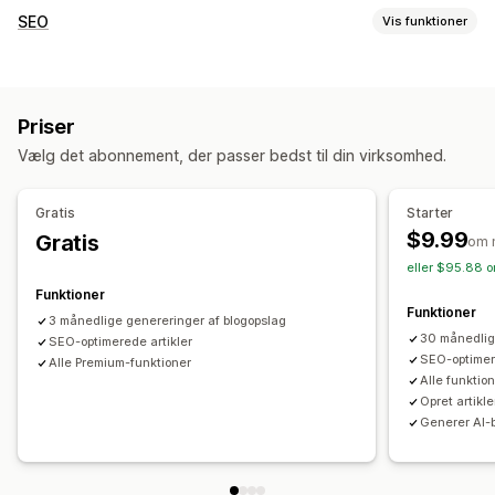
Skabelse af indhold
SEO
Vis funktioner
Generering med kunstig intelligens
Anbefalede emner
SEO-værktøjer
Masseoprettelse
Flere sprog
Oversættelse
Billeder
Generering med kunstig intelligens
Lokal SEO
SEO
Priser
Optimering af indhold
Søgeordsoptimering
SEO-analyse
Vælg det abonnement, der passer bedst til din virksomhed.
Overvågning af resultater
SEO-score
Websitetrafik
Gratis
Starter
$9.99
Gratis
om 
eller $95.88 o
Funktioner
Funktioner
3 månedlige genereringer af blogopslag
30 månedlig
SEO-optimerede artikler
SEO-optimer
Alle Premium-funktioner
Alle funktion
Opret artikl
Generer AI-b