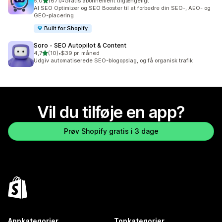
ud af 5 stjerner
5,0
(671)
•
Gratis abonnement tilgængeligt
671 anmeldelser i alt
AI SEO Optimizer og SEO Booster til at forbedre din SEO-, AEO- og
GEO-placering
Built for Shopify
Soro ‑ SEO Autopilot & Content
ud af 5 stjerner
4,7
(10)
•
$39 pr. måned
10 anmeldelser i alt
Udgiv automatiserede SEO-blogopslag, og få organisk trafik
Vil du tilføje en app?
Prøv Shopify gratis i 3 dage
Appkategorier
Topkategorier