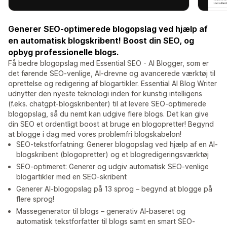
Generer SEO-optimerede blogopslag ved hjælp af
en automatisk blogskribent! Boost din SEO, og
opbyg professionelle blogs.
Få bedre blogopslag med Essential SEO - AI Blogger, som er
det førende SEO-venlige, AI-drevne og avancerede værktøj til
oprettelse og redigering af blogartikler. Essential AI Blog Writer
udnytter den nyeste teknologi inden for kunstig intelligens
(f.eks. chatgpt-blogskribenter) til at levere SEO-optimerede
blogopslag, så du nemt kan udgive flere blogs. Det kan give
din SEO et ordentligt boost at bruge en blogopretter! Begynd
at blogge i dag med vores problemfri blogskabelon!
SEO-tekstforfatning: Generer blogopslag ved hjælp af en AI-
blogskribent (blogopretter) og et blogredigeringsværktøj
SEO-optimeret: Generer og udgiv automatisk SEO-venlige
blogartikler med en SEO-skribent
Generer AI-blogopslag på 13 sprog – begynd at blogge på
flere sprog!
Massegenerator til blogs – generativ AI-baseret og
automatisk tekstforfatter til blogs samt en smart SEO-