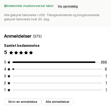
Indeholder maskinoversat tekst
Vis oprindelig
Alle gebyrer faktureres i USD. Tilbagevendende og brugsbaserede
gebyrer faktureres hver 30. dag.
Anmeldelser
(375)
Samlet bedømmelse
5
5
366
4
6
3
1
2
1
1
1
Skriv en anmeldelse
Alle anmeldelser